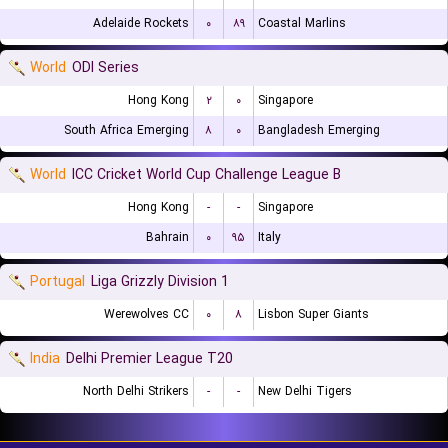
Adelaide Rockets
۰
۸۹
Coastal Marlins
World
ODI Series
Hong Kong
۲
۰
Singapore
South Africa Emerging
۸
۰
Bangladesh Emerging
World
ICC Cricket World Cup Challenge League B
Hong Kong
-
-
Singapore
Bahrain
۰
۹۵
Italy
Portugal
Liga Grizzly Division 1
Werewolves CC
۰
۸
Lisbon Super Giants
India
Delhi Premier League T20
North Delhi Strikers
-
-
New Delhi Tigers