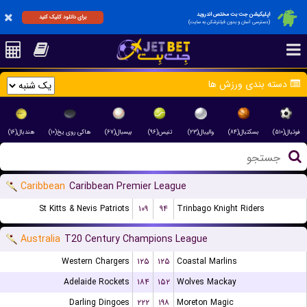
اپلیکیشن جت بت مختص اندروید
برای دانلود کلیک کنید
(دسترسی آسان و بدون فیلترشکن به سایت)
دسته بندی ورزش ها
فوتبال(۵۱۰)
بسکتبال(۸۴)
والیبال(۲۳)
تنیس(۹۶)
بیسبال(۶۷)
هاکی روی یخ(۱۰)
هندبال(۱۶)
Caribbean
Caribbean Premier League
St Kitts & Nevis Patriots
۱۰۹
۹۴
Trinbago Knight Riders
Australia
T20 Century Champions League
Western Chargers
۱۲۵
۱۲۵
Coastal Marlins
Adelaide Rockets
۱۸۴
۱۵۲
Wolves Mackay
Darling Dingoes
۲۲۲
۱۹۸
Moreton Magic