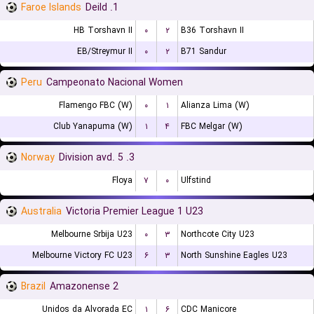
Faroe Islands
1. Deild
HB Torshavn II
۰
۲
B36 Torshavn II
EB/Streymur II
۰
۲
B71 Sandur
Peru
Campeonato Nacional Women
Flamengo FBC (W)
۰
۱
Alianza Lima (W)
Club Yanapuma (W)
۱
۴
FBC Melgar (W)
Norway
3. Division avd. 5
Floya
۷
۰
Ulfstind
Australia
Victoria Premier League 1 U23
Melbourne Srbija U23
۰
۳
Northcote City U23
Melbourne Victory FC U23
۶
۳
North Sunshine Eagles U23
Brazil
Amazonense 2
Unidos da Alvorada EC
۱
۶
CDC Manicore