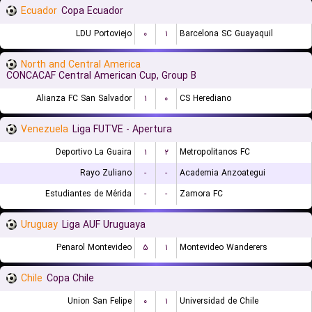
Ecuador
Copa Ecuador
LDU Portoviejo
۰
۱
Barcelona SC Guayaquil
North and Central America
CONCACAF Central American Cup, Group B
Alianza FC San Salvador
۱
۰
CS Herediano
Venezuela
Liga FUTVE - Apertura
Deportivo La Guaira
۱
۲
Metropolitanos FC
Rayo Zuliano
-
-
Academia Anzoategui
Estudiantes de Mérida
-
-
Zamora FC
Uruguay
Liga AUF Uruguaya
Penarol Montevideo
۵
۱
Montevideo Wanderers
Chile
Copa Chile
Union San Felipe
۰
۱
Universidad de Chile