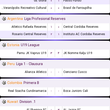
GE Gloria
۰
۱
Passo Fundo
EC Veranópolis Recreativo Cultural
۰
۰
Brasil de Farroupilha
Argentina
Liga Profesional Reserves
Atletico Rafaela Reserves
۱
۰
Central Cordoba Reserves
Rosario Central Reserves
۲
۱
Instituto AC Cordoba Reserves
Estonia
U19 League
Parnu JK Vaprus U19
۳
۴
JK Nomme Kalju U19
Peru
Liga 1 - Clausura
Alianza Atletico
-
-
Cienciano Cusco
Colombia
Primera B
Real Soacha Cundinamarca
-
-
Boca Juniors Cali
Kuwait
1. Division
Al Shamiya FC
۰
۳
AL Jazira FC