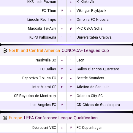
KKS Lech Poznan
۱
۰
KI Klaksvík
FC Thun
۲
۰
Vikingur Reykjavik
Lincoln Red Imps
۱
۰
Omonia FC Nicosia
Maccabi Tel-Aviv
۰
۳
PFC CSKA Sofia
KuPS Palloseura
۱
۱
Universitatea Craiova
North and Central America
CONCACAF Leagues Cup
Nashville SC
۰
۱
Leon
FC Dallas
۲
۰
Gallos Blancos Queretaro
Deportivo Toluca FC
۳
۰
Seattle Sounders
Inter Miami CF
۴
۲
Atletico de San Luis
CF Rayados de Monterrey
۱
۲
Orlando City SC
Los Angeles FC
۲
۱
CD Chivas de Guadalajara
Europe
UEFA Conference League Qualification
Debreceni VSC
۰
۲
FC Copenhagen