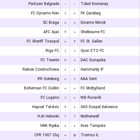
Partizan Belgrade
-
-
Tobol Kostanay
FC Dynamo Kiev
۱
۰
FK Qarabag
SC Braga
۰
۰
Dinamo Minsk
AFC Ajax
۲
۰
Shelbourne FC
FC Sheriff Tiraspol
۰
۲
FC St. Gallen
Riga FC
۱
۰
Gyori ETO FC
FC Twente
۲
۰
DAC Dunajska
Rakow Czestochowa
۰
۰
Hammarby IF
IFK Goteborg
۰
۱
KAA Gent
Bohemian FC Dublin
۰
۰
FC Midtjylland
FC Lugano
۱
۰
NSI Runavík
Hapoel Tel-Aviv
۲
۰
GKS Dospel Katowice
HJK Helsinki
۱
۱
Motherwell
HNK Rijeka
۰
۰
Ilves Tampere
CFR 1907 Cluj
۰
۵
Tromso IL