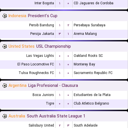
Inter Bogota
۱
۰
CD Jaguares de Cordoba
Indonesia
President's Cup
Persib Bandung
۱
۲
Persebaya Surabaya
Persija Jakarta
۳
۱
Arema Malang
United States
USL Championship
Las Vegas Lights
۰
۰
Oakland Roots SC
El Paso Locomotive FC
۱
۰
Monterey Bay
Tulsa Roughnecks FC
۱
۰
Sacramento Republic FC
Argentina
Liga Profesional - Clausura
Boca Juniors
۱
۰
Estudiantes de la Plata
Tigre
۰
۰
Club Atletico Belgrano
Australia
South Australia State League 1
Salisbury United
۲
۳
South Adelaide