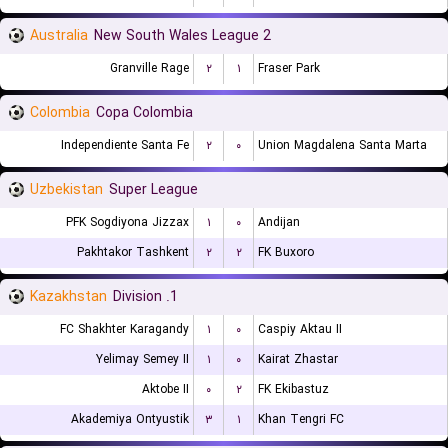
Australia
New South Wales League 2
Granville Rage
۲
۱
Fraser Park
Colombia
Copa Colombia
Independiente Santa Fe
۲
۰
Union Magdalena Santa Marta
Uzbekistan
Super League
PFK Sogdiyona Jizzax
۱
۰
Andijan
Pakhtakor Tashkent
۲
۲
FK Buxoro
Kazakhstan
1. Division
FC Shakhter Karagandy
۱
۰
Caspiy Aktau II
Yelimay Semey II
۱
۰
Kairat Zhastar
Aktobe II
۰
۲
FK Ekibastuz
Akademiya Ontyustik
۳
۱
Khan Tengri FC