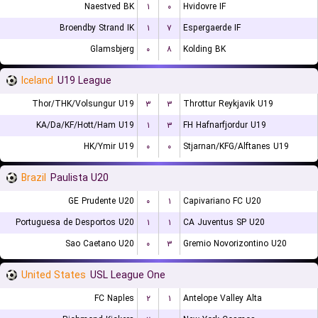
Naestved BK
۱
۰
Hvidovre IF
Broendby Strand IK
۱
۷
Espergaerde IF
Glamsbjerg
۰
۸
Kolding BK
Iceland
U19 League
Thor/THK/Volsungur U19
۳
۳
Throttur Reykjavik U19
KA/Da/KF/Hott/Ham U19
۱
۳
FH Hafnarfjordur U19
HK/Ymir U19
۰
۰
Stjarnan/KFG/Alftanes U19
Brazil
Paulista U20
GE Prudente U20
۰
۱
Capivariano FC U20
Portuguesa de Desportos U20
۱
۱
CA Juventus SP U20
Sao Caetano U20
۰
۳
Gremio Novorizontino U20
United States
USL League One
FC Naples
۲
۱
Antelope Valley Alta