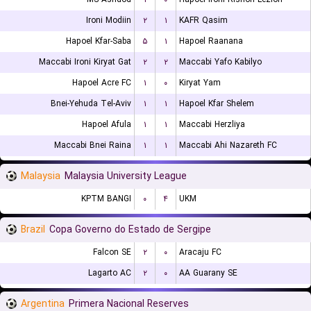
Ironi Modiin
۲
۱
KAFR Qasim
Hapoel Kfar-Saba
۵
۱
Hapoel Raanana
Maccabi Ironi Kiryat Gat
۲
۲
Maccabi Yafo Kabilyo
Hapoel Acre FC
۱
۰
Kiryat Yam
Bnei-Yehuda Tel-Aviv
۱
۱
Hapoel Kfar Shelem
Hapoel Afula
۱
۱
Maccabi Herzliya
Maccabi Bnei Raina
۱
۱
Maccabi Ahi Nazareth FC
Malaysia
Malaysia University League
KPTM BANGI
۰
۴
UKM
Brazil
Copa Governo do Estado de Sergipe
Falcon SE
۲
۰
Aracaju FC
Lagarto AC
۲
۰
AA Guarany SE
Argentina
Primera Nacional Reserves