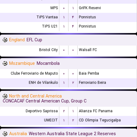
MPS
۰
۱
GrIFK Reservi
TiPS Vantaa
۱
۴
Ponnistus
TiPS U21
۱
۴
Ponnistus
England
EFL Cup
Bristol City
۰
۰
Walsall FC
Mozambique
Mocambola
Clube Ferroviario de Maputo
۰
۰
Baia Pemba
ENH de Vilankulo
۱
۲
Ferroviario Beira
North and Central America
CONCACAF Central American Cup, Group C
Deportivo Saprissa
۲
۱
Alianza FC Panama
UMECIT
۱
۲
CD Olimpia Tegucigalpa
Australia
Western Australia State League 2 Reserves