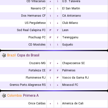
CD Villacanas
۰
۱
U.D. Talavera
Navarro CF
۰
۱
El San Martin
Dos Hermanas CF
۱
۰
CA Antoniano
US Pergolettese
۱
۰
Club Milano
Ssd Real Calepina FC
۳
۲
Leon
Prachuap FC
۳
۲
Terengganu
CD Mostoles
۱
۱
Guijuelo
Brazil
Copa do Brasil
Cruzeiro MG
۲
۰
Chapecoense SC
Fortaleza CE
۳
۲
Palmeiras
Fluminense RJ
۱
۳
Vasco da Gama RJ
Gremio Porto Alegrense RS
۱
۰
Mirassol FC
Colombia
Primera A
Once Caldas
۰
۱
America de Cali