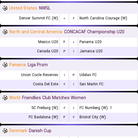
United States
NWSL
Denver Summit FC (W)
۰
۲
North Carolina Courage (W)
North and Central America
CONCACAF Championship U20
Mexico U20
۴
۰
Panama U20
Canada U20
۳
۱
Jamaica U20
Panama
Liga Prom
Union Cocle Reserves
۱
۳
Udelas FC
Costa Del Este
۲
۱
San Martin FC
World
Friendlies Club Matches Women
SC Freiburg (W)
۲
۱
1. FC Nurnberg (W)
FC Badalona (W)
۴
۲
Bristol City (W)
Denmark
Danish Cup