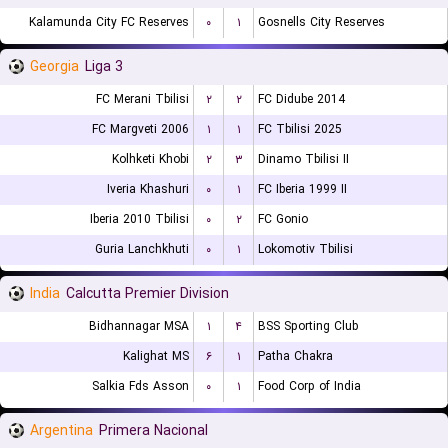
Kalamunda City FC Reserves
۰
۱
Gosnells City Reserves
Georgia
Liga 3
FC Merani Tbilisi
۲
۲
FC Didube 2014
FC Margveti 2006
۱
۱
FC Tbilisi 2025
Kolhketi Khobi
۲
۳
Dinamo Tbilisi II
Iveria Khashuri
۰
۱
FC Iberia 1999 II
Iberia 2010 Tbilisi
۰
۲
FC Gonio
Guria Lanchkhuti
۰
۱
Lokomotiv Tbilisi
India
Calcutta Premier Division
Bidhannagar MSA
۱
۴
BSS Sporting Club
Kalighat MS
۶
۱
Patha Chakra
Salkia Fds Asson
۰
۱
Food Corp of India
Argentina
Primera Nacional