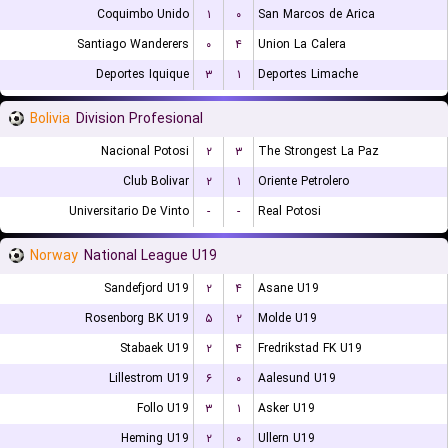
Coquimbo Unido
۱
۰
San Marcos de Arica
Santiago Wanderers
۰
۴
Union La Calera
Deportes Iquique
۳
۱
Deportes Limache
Bolivia
Division Profesional
Nacional Potosi
۲
۳
The Strongest La Paz
Club Bolivar
۲
۱
Oriente Petrolero
Universitario De Vinto
-
-
Real Potosi
Norway
National League U19
Sandefjord U19
۲
۴
Asane U19
Rosenborg BK U19
۵
۲
Molde U19
Stabaek U19
۲
۴
Fredrikstad FK U19
Lillestrom U19
۶
۰
Aalesund U19
Follo U19
۳
۱
Asker U19
Heming U19
۲
۰
Ullern U19