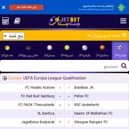
اپلیکیشن جت بت مختص اندروید
برای دانلود کلیک کنید
(دسترسی آسان و بدون فیلترشکن به سایت)
دسته بندی ورزش ها
فوتبال(۲۱۹)
بسکتبال(۶۹)
والیبال(۴۶)
تنیس(۳۸۵)
بیسبال(۶۱)
هاکی روی یخ(۳۵)
هندبال(۱۷)
Europe
UEFA Europa League Qualification
FC Hradec Kralove
۰
۱
Besiktas JK
FC Red Bull Salzburg
۰
۰
Pafos FC
FC PAOK Thessaloniki
۰
۱
RSC Anderlecht
SL Benfica
-
-
Hearts Of Midlothian FC
Jagiellonia Białystok
۲
۱
Glasgow Rangers FC