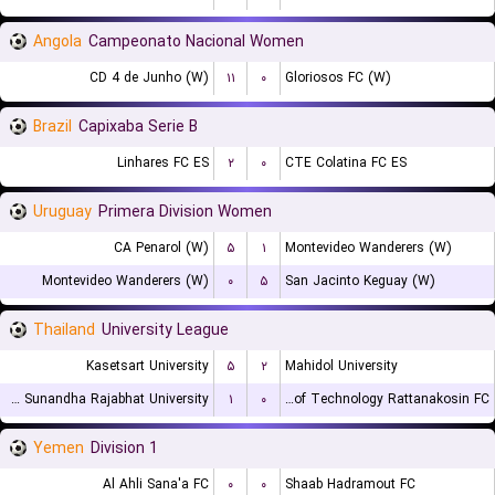
Angola
Campeonato Nacional Women
CD 4 de Junho (W)
۱۱
۰
Gloriosos FC (W)
Brazil
Capixaba Serie B
Linhares FC ES
۲
۰
CTE Colatina FC ES
Uruguay
Primera Division Women
CA Penarol (W)
۵
۱
Montevideo Wanderers (W)
Montevideo Wanderers (W)
۰
۵
San Jacinto Keguay (W)
Thailand
University League
Kasetsart University
۵
۲
Mahidol University
Suan Sunandha Rajabhat University
۱
۰
Rajamangala University of Technology Rattanakosin FC
Yemen
Division 1
Al Ahli Sana'a FC
۰
۰
Shaab Hadramout FC