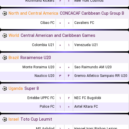
Richmond Kickers
۲
۰
New York Cosmos
North and Central America
CONCACAF Caribbean Cup Group B
Cibao FC
۰
۰
Cavaliers FC
World
Central American and Caribbean Games
Colombia U21
۰
۱
Venezuela U21
Brazil
Roraimense U20
Monte Roraima U20
۰
۰
Sao Raimundo AM U20
Nautico U20
۳
۴
Gremio Atletico Sampaio RR U20
Uganda
Super 8
Entebbe UPPC FC
۱
۲
NEC FC Bugolobi
Police FC
۱
۰
Airtel Kitara FC
Israel
Toto Cup Leumit
MS Ashdod
۱
۰
Hapoel Ironi Rishon Lezion