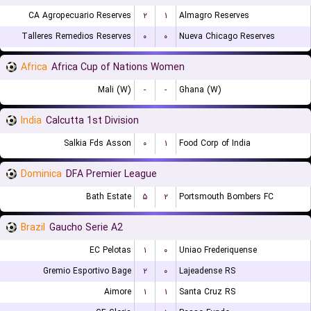
CA Agropecuario Reserves
۲
۱
Almagro Reserves
Talleres Remedios Reserves
۰
۰
Nueva Chicago Reserves
Africa
Africa Cup of Nations Women
Mali (W)
-
-
Ghana (W)
India
Calcutta 1st Division
Salkia Fds Asson
۰
۱
Food Corp of India
Dominica
DFA Premier League
Bath Estate
۵
۲
Portsmouth Bombers FC
Brazil
Gaucho Serie A2
EC Pelotas
۱
۰
Uniao Frederiquense
Gremio Esportivo Bage
۲
۰
Lajeadense RS
Aimore
۱
۱
Santa Cruz RS