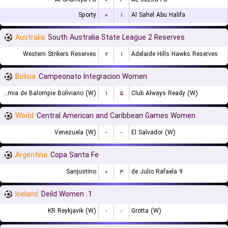
Sporty
۰
۱
Al Sahel Abu Halifa
Australia
South Australia State League 2 Reserves
Western Strikers Reserves
۲
۱
Adelaide Hills Hawks Reserves
Bolivia
Campeonato Integracion Women
Academia de Balompie Boliviano (W)
۱
۵
Club Always Ready (W)
World
Central American and Caribbean Games Women
Venezuela (W)
-
-
El Salvador (W)
Argentina
Copa Santa Fe
Sanjustino
۰
۳
9 de Julio Rafaela
Iceland
1. Deild Women
KR Reykjavik (W)
-
-
Grotta (W)