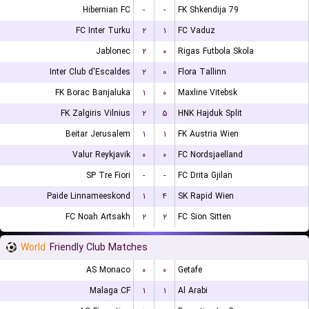
Hibernian FC
-
-
FK Shkendija 79
FC Inter Turku
۲
۱
FC Vaduz
Jablonec
۲
۰
Rigas Futbola Skola
Inter Club d'Escaldes
۲
۰
Flora Tallinn
FK Borac Banjaluka
۱
۰
Maxline Vitebsk
FK Zalgiris Vilnius
۲
۵
HNK Hajduk Split
Beitar Jerusalem
۱
۱
FK Austria Wien
Valur Reykjavik
۰
۰
FC Nordsjaelland
SP Tre Fiori
-
-
FC Drita Gjilan
Paide Linnameeskond
۱
۴
SK Rapid Wien
FC Noah Artsakh
۲
۲
FC Sion Sitten
World
Friendly Club Matches
AS Monaco
۰
۰
Getafe
Malaga CF
۱
۱
Al Arabi