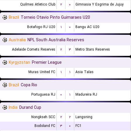
Quilmes Atletico Club
۲
۰
Gimnasia Y Esgrima de Jujuy
Brazil
Torneio Otavio Pinto Guimaraes U20
Botafogo RJ U20
۱
۰
Bangu AC U20
Australia
NPL South Australia Reserves
Adelaide Comets Reserves
۲
۳
Metro Stars Reserves
Kyrgyzstan
Premier League
Muras United FC
۱
۱
Asia Talas
Brazil
Copa Rio
Portuguesa RJ
۰
۱
Madureira RJ
India
Durand Cup
Nongkseh SCC
۲
۲
Langsning
Bodoland FC
۳
۰
FC1