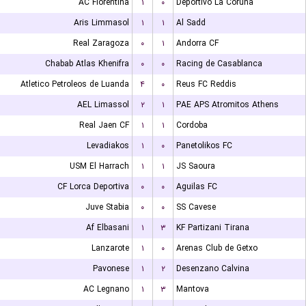
AC Fiorentina
۱
۰
Deportivo La Coruna
Aris Limmasol
۱
۱
Al Sadd
Real Zaragoza
۰
۱
Andorra CF
Chabab Atlas Khenifra
۰
۰
Racing de Casablanca
Atletico Petroleos de Luanda
۴
۰
Reus FC Reddis
AEL Limassol
۲
۱
PAE APS Atromitos Athens
Real Jaen CF
۱
۱
Cordoba
Levadiakos
۱
۰
Panetolikos FC
USM El Harrach
۱
۱
JS Saoura
CF Lorca Deportiva
۰
۰
Aguilas FC
Juve Stabia
۰
۰
SS Cavese
Af Elbasani
۱
۳
KF Partizani Tirana
Lanzarote
۱
۰
Arenas Club de Getxo
Pavonese
۱
۲
Desenzano Calvina
AC Legnano
۱
۳
Mantova