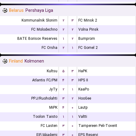
Belarus
Pershaya Liga
Kommunalnik Slonim
۲
۳
FC Minsk 2
FC Molodechno
۲
۲
Volna Pinsk
BATE Borisov Reserves
۱
۲
Bumprom
FC Orsha
۲
۱
FC Gomel 2
Finland
Kolmonen
Kultsu
۵
۳
HaPK
Atlantis FC/PM
۴
۳
HPS II
JyTy
۲
۱
KaaPo
PPJ/Ruoholahti
۳
۲
HooGee
MiPK
۴
۰
Lautp
Toolon Taisto
۱
۱
Valtti
FC Lasten
۳
۰
Tampereen Peli-Toverit
EIF/Akademi
۳
۰
EPS Reservi