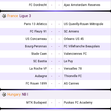
FC Dordrecht
-
-
Ajax Amsterdam Reserves
France
Ligue 3
Paris 13 Atletico
-
-
US Quevilly-Rouen Métropole
FC Fleury 91
-
-
SC Amiens
US Concarneau
-
-
Orleans US 45
Bourg-Peronnas
-
-
FC Villefranche Beaujolais
Stade Caen
-
-
Valenciennes FC
SC Bastia
-
-
Le Puy
La Roche VF
-
-
Versailles 78
Aubagne
-
-
Thionville FC
FC Rouen 1899
-
-
AS Cannes
Hungary
NB I
MTK Budapest
-
-
Puskas FC Academy