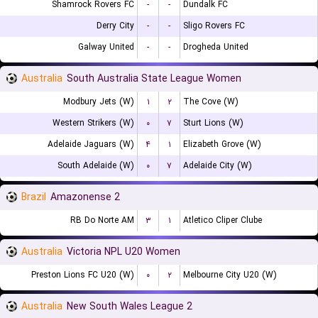
Shamrock Rovers FC
-
-
Dundalk FC
Derry City
-
-
Sligo Rovers FC
Galway United
-
-
Drogheda United
Australia
South Australia State League Women
Modbury Jets (W)
۱
۲
The Cove (W)
Western Strikers (W)
۰
۷
Sturt Lions (W)
Adelaide Jaguars (W)
۴
۱
Elizabeth Grove (W)
South Adelaide (W)
۰
۷
Adelaide City (W)
Brazil
Amazonense 2
RB Do Norte AM
۳
۱
Atletico Cliper Clube
Australia
Victoria NPL U20 Women
Preston Lions FC U20 (W)
۰
۲
Melbourne City U20 (W)
Australia
New South Wales League 2