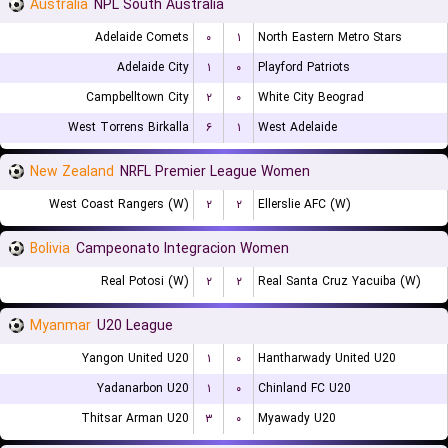
Australia
NPL South Australia
Adelaide Comets
۰
۱
North Eastern Metro Stars
Adelaide City
۱
۰
Playford Patriots
Campbelltown City
۲
۰
White City Beograd
West Torrens Birkalla
۶
۱
West Adelaide
New Zealand
NRFL Premier League Women
West Coast Rangers (W)
۲
۲
Ellerslie AFC (W)
Bolivia
Campeonato Integracion Women
Real Potosi (W)
۲
۲
Real Santa Cruz Yacuiba (W)
Myanmar
U20 League
Yangon United U20
۱
۰
Hantharwady United U20
Yadanarbon U20
۱
۰
Chinland FC U20
Thitsar Arman U20
۳
۰
Myawady U20