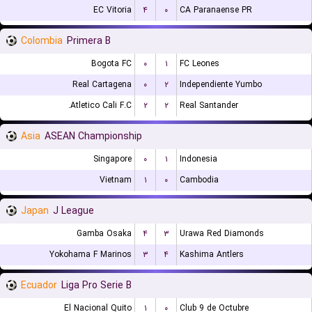
EC Vitoria
۴
۰
CA Paranaense PR
Colombia
Primera B
Bogota FC
۰
۱
FC Leones
Real Cartagena
۰
۲
Independiente Yumbo
Atletico Cali F.C.
۲
۲
Real Santander
Asia
ASEAN Championship
Singapore
۰
۱
Indonesia
Vietnam
۱
۰
Cambodia
Japan
J League
Gamba Osaka
۴
۳
Urawa Red Diamonds
Yokohama F Marinos
۳
۴
Kashima Antlers
Ecuador
Liga Pro Serie B
El Nacional Quito
۱
۰
Club 9 de Octubre