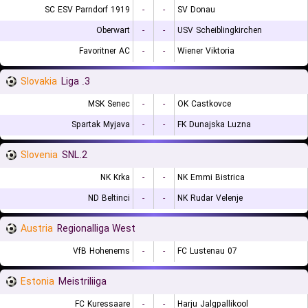
SC ESV Parndorf 1919
-
-
SV Donau
Oberwart
-
-
USV Scheiblingkirchen
Favoritner AC
-
-
Wiener Viktoria
Slovakia
3. Liga
MSK Senec
-
-
OK Castkovce
Spartak Myjava
-
-
FK Dunajska Luzna
Slovenia
2.SNL
NK Krka
-
-
NK Emmi Bistrica
ND Beltinci
-
-
NK Rudar Velenje
Austria
Regionalliga West
VfB Hohenems
-
-
FC Lustenau 07
Estonia
Meistriliiga
FC Kuressaare
-
-
Harju Jalgpallikool