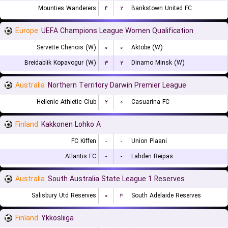
Mounties Wanderers
۴
۲
Bankstown United FC
Europe
UEFA Champions League Women Qualification
Servette Chenois (W)
۰
۰
Aktobe (W)
Breidablik Kopavogur (W)
۳
۲
Dinamo Minsk (W)
Australia
Northern Territory Darwin Premier League
Hellenic Athletic Club
۲
۰
Casuarina FC
Finland
Kakkonen Lohko A
FC Kiffen
-
-
Union Plaani
Atlantis FC
-
-
Lahden Reipas
Australia
South Australia State League 1 Reserves
Salisbury Utd Reserves
۰
۳
South Adelaide Reserves
Finland
Ykkosliiga