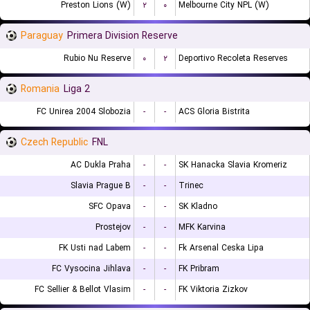
Preston Lions (W)
۲
۰
Melbourne City NPL (W)
Paraguay
Primera Division Reserve
Rubio Nu Reserve
۰
۲
Deportivo Recoleta Reserves
Romania
Liga 2
FC Unirea 2004 Slobozia
-
-
ACS Gloria Bistrita
Czech Republic
FNL
AC Dukla Praha
-
-
SK Hanacka Slavia Kromeriz
Slavia Prague B
-
-
Trinec
SFC Opava
-
-
SK Kladno
Prostejov
-
-
MFK Karvina
FK Usti nad Labem
-
-
Fk Arsenal Ceska Lipa
FC Vysocina Jihlava
-
-
FK Pribram
FC Sellier & Bellot Vlasim
-
-
FK Viktoria Zizkov