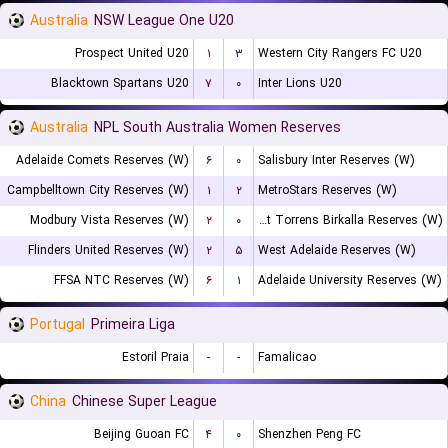
Australia
NSW League One U20
Prospect United U20
۱
۳
Western City Rangers FC U20
Blacktown Spartans U20
۷
۰
Inter Lions U20
Australia
NPL South Australia Women Reserves
Adelaide Comets Reserves (W)
۶
۰
Salisbury Inter Reserves (W)
Campbelltown City Reserves (W)
۱
۲
MetroStars Reserves (W)
Modbury Vista Reserves (W)
۲
۰
West Torrens Birkalla Reserves (W)
Flinders United Reserves (W)
۲
۵
West Adelaide Reserves (W)
FFSA NTC Reserves (W)
۶
۱
Adelaide University Reserves (W)
Portugal
Primeira Liga
Estoril Praia
-
-
Famalicao
China
Chinese Super League
Beijing Guoan FC
۴
۰
Shenzhen Peng FC