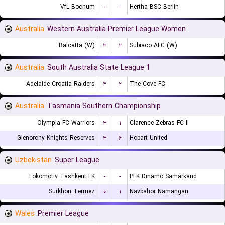
VfL Bochum
-
-
Hertha BSC Berlin
Australia
Western Australia Premier League Women
Balcatta (W)
۳
۲
Subiaco AFC (W)
Australia
South Australia State League 1
Adelaide Croatia Raiders
۴
۲
The Cove FC
Australia
Tasmania Southern Championship
Olympia FC Warriors
۳
۱
Clarence Zebras FC II
Glenorchy Knights Reserves
۳
۶
Hobart United
Uzbekistan
Super League
Lokomotiv Tashkent FK
-
-
PFK Dinamo Samarkand
Surkhon Termez
۰
۱
Navbahor Namangan
Wales
Premier League