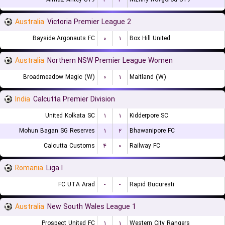
Australia
Victoria Premier League 2
Bayside Argonauts FC
۰
۱
Box Hill United
Australia
Northern NSW Premier League Women
Broadmeadow Magic (W)
۰
۱
Maitland (W)
India
Calcutta Premier Division
United Kolkata SC
۱
۱
Kidderpore SC
Mohun Bagan SG Reserves
۱
۲
Bhawanipore FC
Calcutta Customs
۴
۰
Railway FC
Romania
Liga I
FC UTA Arad
-
-
Rapid Bucuresti
Australia
New South Wales League 1
Prospect United FC
۱
۱
Western City Rangers