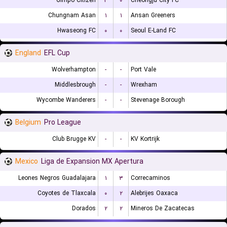
Gimpo Citizen
۳
۰
Cheongju City FC
Chungnam Asan
۱
۱
Ansan Greeners
Hwaseong FC
۰
۰
Seoul E-Land FC
England
EFL Cup
Wolverhampton
-
-
Port Vale
Middlesbrough
-
-
Wrexham
Wycombe Wanderers
-
-
Stevenage Borough
Belgium
Pro League
Club Brugge KV
-
-
KV Kortrijk
Mexico
Liga de Expansion MX Apertura
Leones Negros Guadalajara
۱
۳
Correcaminos
Coyotes de Tlaxcala
۰
۲
Alebrijes Oaxaca
Dorados
۲
۲
Mineros De Zacatecas