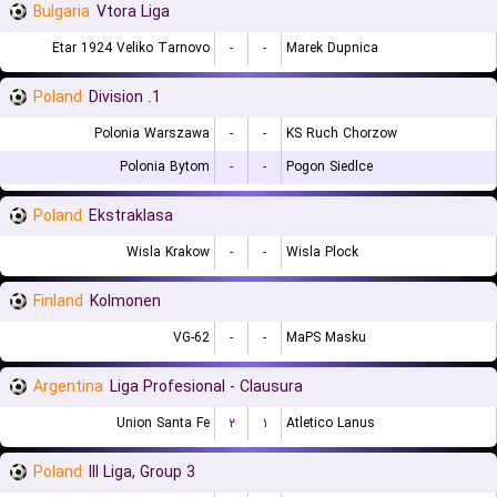
Bulgaria
Vtora Liga
Etar 1924 Veliko Tarnovo
-
-
Marek Dupnica
Poland
1. Division
Polonia Warszawa
-
-
KS Ruch Chorzow
Polonia Bytom
-
-
Pogon Siedlce
Poland
Ekstraklasa
Wisla Krakow
-
-
Wisla Plock
Finland
Kolmonen
VG-62
-
-
MaPS Masku
Argentina
Liga Profesional - Clausura
Union Santa Fe
۲
۱
Atletico Lanus
Poland
III Liga, Group 3