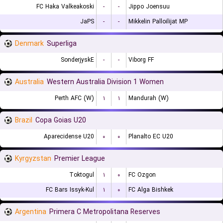
FC Haka Valkeakoski
-
-
Jippo Joensuu
JaPS
-
-
Mikkelin Palloilijat MP
Denmark
Superliga
SonderjyskE
-
-
Viborg FF
Australia
Western Australia Division 1 Women
Perth AFC (W)
۱
۱
Mandurah (W)
Brazil
Copa Goias U20
Aparecidense U20
۰
۰
Planalto EC U20
Kyrgyzstan
Premier League
Toktogul
۱
۰
FC Ozgon
FC Bars Issyk-Kul
۱
۰
FC Alga Bishkek
Argentina
Primera C Metropolitana Reserves