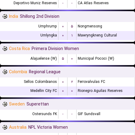
Deportivo Muniz Reserves
-
-
CA Atlas Reserves
India
Shillong 2nd Division
Umphrump
۰
۵
Nongmensong
Umlyngka
۰
۱
Mawryngkneng Cultural
Costa Rica
Primera Division Women
Alajuelense (W)
۵
۰
Municipal Pococi (W)
Colombia
Regional League
Sellos Colombianos
۰
۲
Ferrovalvulas FC
Medellin City FC
۰
۰
Rionegro Aguilas Reserves
Sweden
Superettan
Ostersunds FK
-
-
GIF Sundsvall
Australia
NPL Victoria Women