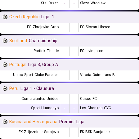
Stal Brzeg
-
-
Sleza Wroclaw
Czech Republic
1. Liga
FC Zbrojovka Brno
-
-
FC Slovan Liberec
Scotland
Championship
Partick Thistle
-
-
FC Livingston
Portugal
Liga 3, Group A
Uniao Sport Clube Paredes
-
-
Vitoria Guimaraes B
Peru
Liga 1 - Clausura
Comerciantes Unidos
-
-
Cusco FC
Sport Huancayo
-
-
Los Chankas CYC
Bosnia and Herzegovina
Premier Liga
FK Zeljeznicar Sarajevo
-
-
FK BSK Banja Luka