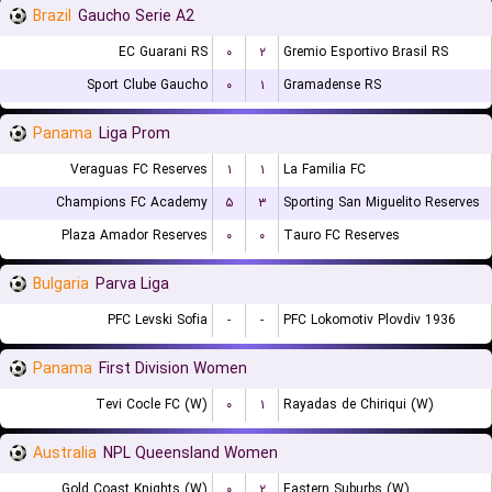
Brazil
Gaucho Serie A2
EC Guarani RS
۰
۲
Gremio Esportivo Brasil RS
Sport Clube Gaucho
۰
۱
Gramadense RS
Panama
Liga Prom
Veraguas FC Reserves
۱
۱
La Familia FC
Champions FC Academy
۵
۳
Sporting San Miguelito Reserves
Plaza Amador Reserves
۰
۰
Tauro FC Reserves
Bulgaria
Parva Liga
PFC Levski Sofia
-
-
PFC Lokomotiv Plovdiv 1936
Panama
First Division Women
Tevi Cocle FC (W)
۰
۱
Rayadas de Chiriqui (W)
Australia
NPL Queensland Women
Gold Coast Knights (W)
۰
۲
Eastern Suburbs (W)