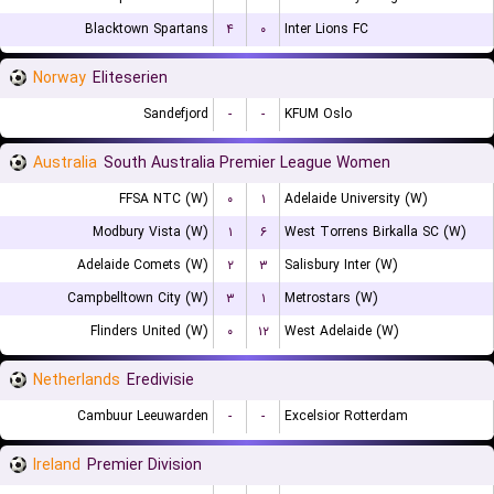
Blacktown Spartans
۴
۰
Inter Lions FC
Norway
Eliteserien
Sandefjord
-
-
KFUM Oslo
Australia
South Australia Premier League Women
FFSA NTC (W)
۰
۱
Adelaide University (W)
Modbury Vista (W)
۱
۶
West Torrens Birkalla SC (W)
Adelaide Comets (W)
۲
۳
Salisbury Inter (W)
Campbelltown City (W)
۳
۱
Metrostars (W)
Flinders United (W)
۰
۱۲
West Adelaide (W)
Netherlands
Eredivisie
Cambuur Leeuwarden
-
-
Excelsior Rotterdam
Ireland
Premier Division