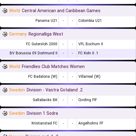
World
Central American and Caribbean Games
Panama U21
-
-
Colombia U21
Germany
Regionalliga West
FC Gutersloh 2000
-
-
VFL Bochum II
BV Borussia 09 Dortmund II
-
-
1. FC Koln II
World
Friendlies Club Matches Women
FC Badalona (W)
-
-
Villarreal (W)
Sweden
2. Division - Vastra Gotaland
Galtabacks BK
-
-
Qviding FIF
Sweden
Division 1 Sodra
Kristianstad FC
-
-
Angelholms FF