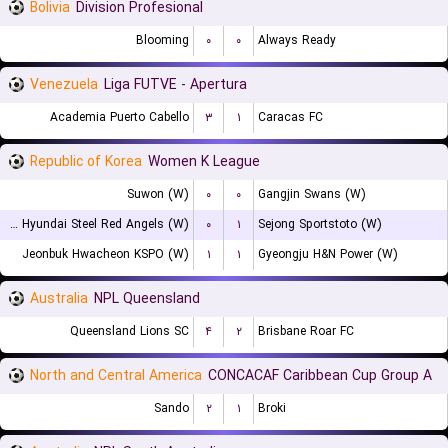
Bolivia
Division Profesional
Blooming
۰
۰
Always Ready
Venezuela
Liga FUTVE - Apertura
Academia Puerto Cabello
۳
۱
Caracas FC
Republic of Korea
Women K League
Suwon (W)
۰
۰
Gangjin Swans (W)
Incheon Hyundai Steel Red Angels (W)
۰
۱
Sejong Sportstoto (W)
Jeonbuk Hwacheon KSPO (W)
۱
۱
Gyeongju H&N Power (W)
Australia
NPL Queensland
Queensland Lions SC
۴
۲
Brisbane Roar FC
North and Central America
CONCACAF Caribbean Cup Group A
Sando
۲
۱
Broki