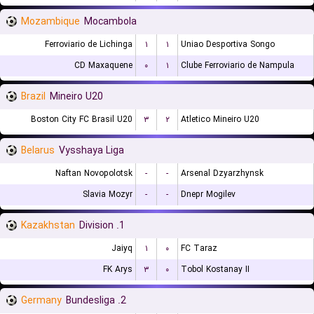
Mozambique
Mocambola
Ferroviario de Lichinga
۱
۱
Uniao Desportiva Songo
CD Maxaquene
۰
۱
Clube Ferroviario de Nampula
Brazil
Mineiro U20
Boston City FC Brasil U20
۳
۲
Atletico Mineiro U20
Belarus
Vysshaya Liga
Naftan Novopolotsk
-
-
Arsenal Dzyarzhynsk
Slavia Mozyr
-
-
Dnepr Mogilev
Kazakhstan
1. Division
Jaiyq
۱
۰
FC Taraz
FK Arys
۳
۰
Tobol Kostanay II
Germany
2. Bundesliga