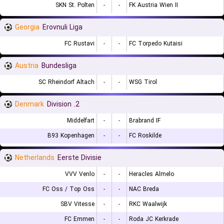
SKN St. Polten
-
-
FK Austria Wien II
Georgia
Erovnuli Liga
FC Rustavi
-
-
FC Torpedo Kutaisi
Austria
Bundesliga
SC Rheindorf Altach
-
-
WSG Tirol
Denmark
2. Division
Middelfart
-
-
Brabrand IF
B93 Kopenhagen
-
-
FC Roskilde
Netherlands
Eerste Divisie
VVV Venlo
-
-
Heracles Almelo
FC Oss / Top Oss
-
-
NAC Breda
SBV Vitesse
-
-
RKC Waalwijk
FC Emmen
-
-
Roda JC Kerkrade