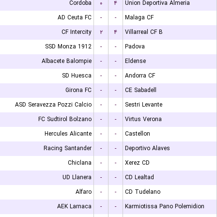
Cordoba
۰
۴
Union Deportiva Almeria
AD Ceuta FC
-
-
Malaga CF
CF Intercity
۲
۴
Villarreal CF B
SSD Monza 1912
-
-
Padova
Albacete Balompie
-
-
Eldense
SD Huesca
-
-
Andorra CF
Girona FC
-
-
CE Sabadell
ASD Seravezza Pozzi Calcio
-
-
Sestri Levante
FC Sudtirol Bolzano
-
-
Virtus Verona
Hercules Alicante
-
-
Castellon
Racing Santander
-
-
Deportivo Alaves
Chiclana
-
-
Xerez CD
UD Llanera
-
-
CD Lealtad
Alfaro
-
-
CD Tudelano
AEK Larnaca
-
-
Karmiotissa Pano Polemidion