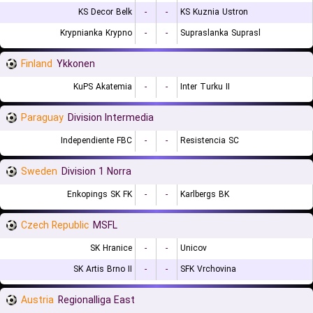
KS Decor Belk
-
-
KS Kuznia Ustron
Krypnianka Krypno
-
-
Supraslanka Suprasl
Finland
Ykkonen
KuPS Akatemia
-
-
Inter Turku II
Paraguay
Division Intermedia
Independiente FBC
-
-
Resistencia SC
Sweden
Division 1 Norra
Enkopings SK FK
-
-
Karlbergs BK
Czech Republic
MSFL
SK Hranice
-
-
Unicov
SK Artis Brno II
-
-
SFK Vrchovina
Austria
Regionalliga East