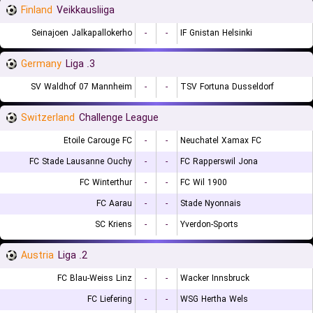
Finland
Veikkausliiga
Seinajoen Jalkapallokerho
-
-
IF Gnistan Helsinki
Germany
3. Liga
SV Waldhof 07 Mannheim
-
-
TSV Fortuna Dusseldorf
Switzerland
Challenge League
Etoile Carouge FC
-
-
Neuchatel Xamax FC
FC Stade Lausanne Ouchy
-
-
FC Rapperswil Jona
FC Winterthur
-
-
FC Wil 1900
FC Aarau
-
-
Stade Nyonnais
SC Kriens
-
-
Yverdon-Sports
Austria
2. Liga
FC Blau-Weiss Linz
-
-
Wacker Innsbruck
FC Liefering
-
-
WSG Hertha Wels