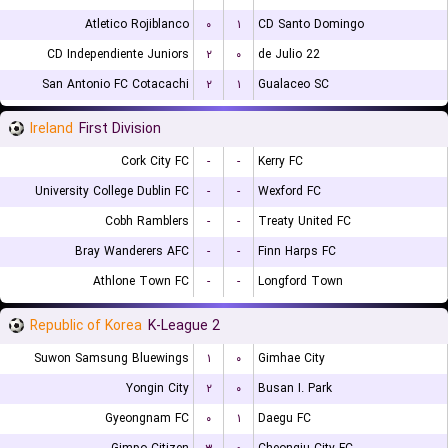
Atletico Rojiblanco
۰
۱
CD Santo Domingo
CD Independiente Juniors
۲
۰
22 de Julio
San Antonio FC Cotacachi
۲
۱
Gualaceo SC
Ireland
First Division
Cork City FC
-
-
Kerry FC
University College Dublin FC
-
-
Wexford FC
Cobh Ramblers
-
-
Treaty United FC
Bray Wanderers AFC
-
-
Finn Harps FC
Athlone Town FC
-
-
Longford Town
Republic of Korea
K-League 2
Suwon Samsung Bluewings
۱
۰
Gimhae City
Yongin City
۲
۰
Busan I. Park
Gyeongnam FC
۰
۱
Daegu FC