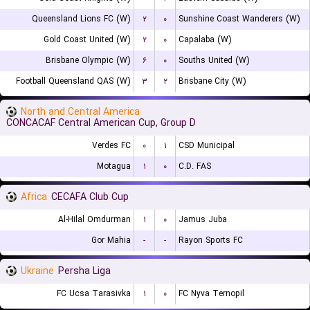
Queensland Lions FC (W)
۲
۰
Sunshine Coast Wanderers (W)
Gold Coast United (W)
۲
۰
Capalaba (W)
Brisbane Olympic (W)
۶
۰
Souths United (W)
Football Queensland QAS (W)
۳
۲
Brisbane City (W)
North and Central America
CONCACAF Central American Cup, Group D
Verdes FC
۰
۱
CSD Municipal
Motagua
۱
۰
C.D. FAS
Africa
CECAFA Club Cup
Al-Hilal Omdurman
۱
۰
Jamus Juba
Gor Mahia
-
-
Rayon Sports FC
Ukraine
Persha Liga
FC Ucsa Tarasivka
۱
۰
FC Nyva Ternopil