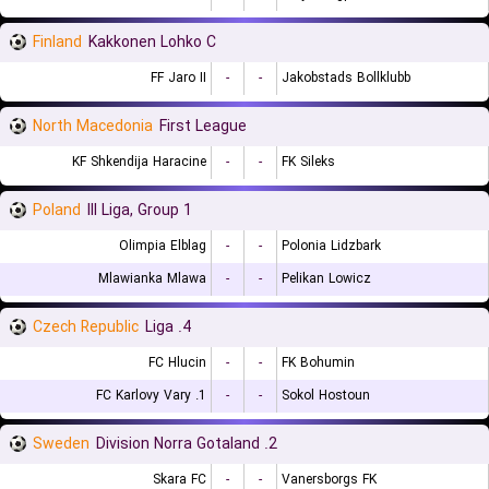
Finland
Kakkonen Lohko C
FF Jaro II
-
-
Jakobstads Bollklubb
North Macedonia
First League
KF Shkendija Haracine
-
-
FK Sileks
Poland
III Liga, Group 1
Olimpia Elblag
-
-
Polonia Lidzbark
Mlawianka Mlawa
-
-
Pelikan Lowicz
Czech Republic
4. Liga
FC Hlucin
-
-
FK Bohumin
1. FC Karlovy Vary
-
-
Sokol Hostoun
Sweden
2. Division Norra Gotaland
Skara FC
-
-
Vanersborgs FK