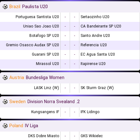
Brazil
Paulista U20
Portuguesa Santista U20
-
-
Sertaozinho U20
Uniao Sao Joao U20
-
-
CA Bandeirante SP U20
Botafogo SP U20
-
-
Santo Andre U20
Gremio Osasco Audax SP U20
-
-
Referencia U20
Guarani SP U20
-
-
EC Agua Santa U20
Mirassol U20
-
-
Itapirense U20
Austria
Bundesliga Women
LASK Linz (W)
-
-
SK Sturm Graz (W)
Sweden
2. Division Norra Svealand
Kungsangens IF
-
-
IFK Lidingo
Poland
IV Liga
DKS Dobre Miasto
-
-
GKS Wikielec