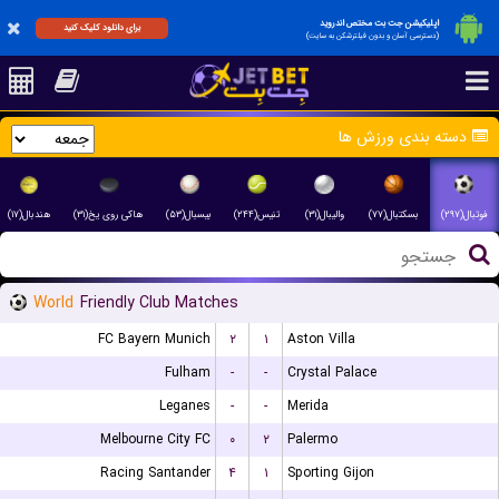
اپلیکیشن جت بت مختص اندروید
برای دانلود کلیک کنید
(دسترسی آسان و بدون فیلترشکن به سایت)
دسته بندی ورزش ها
فوتبال(۲۹۷)
بسکتبال(۷۷)
والیبال(۳۱)
تنیس(۲۴۴)
بیسبال(۵۳)
هاکی روی یخ(۳۱)
هندبال(۱۷)
World
Friendly Club Matches
FC Bayern Munich
۲
۱
Aston Villa
Fulham
-
-
Crystal Palace
Leganes
-
-
Merida
Melbourne City FC
۰
۲
Palermo
Racing Santander
۴
۱
Sporting Gijon