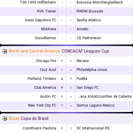
TSG 1899 Hoffenheim
-
-
Borussia Monchengladbach
KVK Tienen
-
-
RWDM Brussels
Xerez Deportivo FC
-
-
Sevilla Atletico
Mutilvera
-
-
Arnedo
Socuellamos
-
-
CD Pedroneras
North and Central America
CONCACAF Leagues Cup
Chicago Fire
۲
۰
Necaxa
Cruz Azul
۱
۰
Philadelphia Union
Portland Timbers
۵
۲
Puebla
Club America
۳
۱
San Diego FC
Austin FC
۲
۰
Club Tijuana Xoloitzcuintles de Caliente
New York City FC
۲
۰
Santos Laguna Mexico
Brazil
Copa do Brasil
Corinthians Paulista
۲
۱
SC Internacional RS