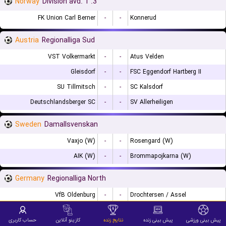
Norway
3. Division avd. 1
FK Union Carl Berner
-
-
Konnerud
Austria
Regionalliga Sud
VST Volkermarkt
-
-
Atus Velden
Gleisdorf
-
-
FSC Eggendorf Hartberg II
SU Tillmitsch
-
-
SC Kalsdorf
Deutschlandsberger SC
-
-
SV Allerheiligen
Sweden
Damallsvenskan
Vaxjo (W)
-
-
Rosengard (W)
AIK (W)
-
-
Brommapojkarna (W)
Germany
Regionalliga North
VfB Oldenburg
-
-
Drochtersen / Assel
Hannover 96 II
-
-
HSC Hannover
پیش بینی ورزشی
پیش بینی زنده
نتایج زنده
کازینو آنلاین
حساب کاربری
Kickers Emden
-
-
Hamburger SV II