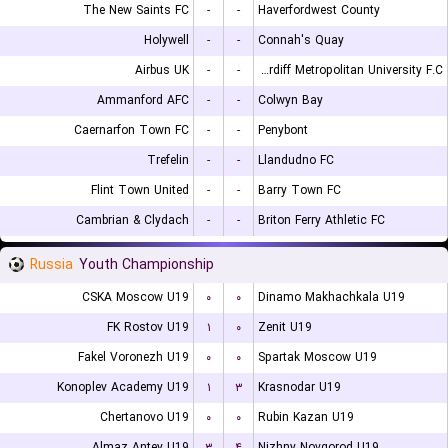
The New Saints FC
-
-
Haverfordwest County
Holywell
-
-
Connah's Quay
Airbus UK
-
-
Cardiff Metropolitan University F.C.
Ammanford AFC
-
-
Colwyn Bay
Caernarfon Town FC
-
-
Penybont
Trefelin
-
-
Llandudno FC
Flint Town United
-
-
Barry Town FC
Cambrian & Clydach
-
-
Briton Ferry Athletic FC
Russia
Youth Championship
CSKA Moscow U19
۰
۰
Dinamo Makhachkala U19
FK Rostov U19
۱
۰
Zenit U19
Fakel Voronezh U19
۰
۰
Spartak Moscow U19
Konoplev Academy U19
۱
۳
Krasnodar U19
Chertanovo U19
۰
۰
Rubin Kazan U19
Almaz Antey U19
۳
۴
Nizhny Novgorod U19