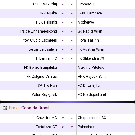
CFR 1907 Cluj
-
-
Tromso IL
HNK Rijeka
-
-
Ilves Tampere
HJK Helsinki
-
-
Motherwell
Paide Linnameeskond
-
-
SK Rapid Wien
Inter Club d'Escaldes
-
-
Flora Tallinn
Beitar Jerusalem
-
-
FK Austria Wien
Hibernian FC
-
-
FK Shkendija 79
FK Borac Banjaluka
-
-
Maxline Vitebsk
FK Zalgiris Vilnius
-
-
HNK Hajduk Split
SP Tre Fiori
-
-
FC Drita Gjilan
Valur Reykjavik
-
-
FC Nordsjaelland
Brazil
Copa do Brasil
Cruzeiro MG
۲
۰
Chapecoense SC
Fortaleza CE
۳
۲
Palmeiras