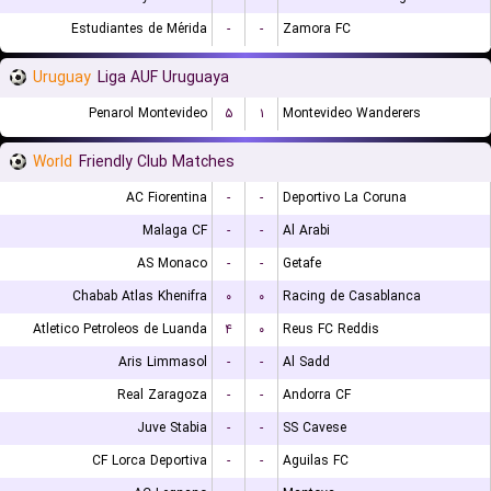
Estudiantes de Mérida
-
-
Zamora FC
Uruguay
Liga AUF Uruguaya
Penarol Montevideo
۵
۱
Montevideo Wanderers
World
Friendly Club Matches
AC Fiorentina
-
-
Deportivo La Coruna
Malaga CF
-
-
Al Arabi
AS Monaco
-
-
Getafe
Chabab Atlas Khenifra
۰
۰
Racing de Casablanca
Atletico Petroleos de Luanda
۴
۰
Reus FC Reddis
Aris Limmasol
-
-
Al Sadd
Real Zaragoza
-
-
Andorra CF
Juve Stabia
-
-
SS Cavese
CF Lorca Deportiva
-
-
Aguilas FC