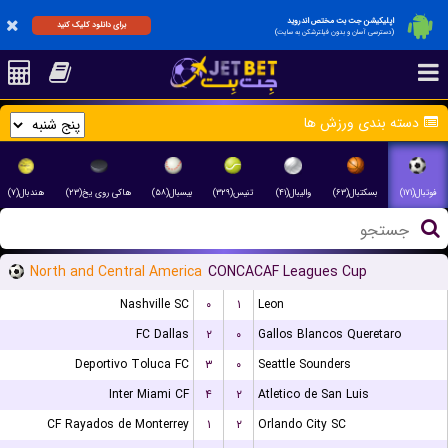
اپلیکیشن جت بت مختص اندروید
برای دانلود کلیک کنید
(دسترسی آسان و بدون فیلترشکن به سایت)
دسته بندی ورزش ها
فوتبال(۱۷۱)
بسکتبال(۶۳)
والیبال(۴۱)
تنیس(۳۲۹)
بیسبال(۵۸)
هاکی روی یخ(۲۳)
هندبال(۷)
North and Central America
CONCACAF Leagues Cup
Nashville SC
۰
۱
Leon
FC Dallas
۲
۰
Gallos Blancos Queretaro
Deportivo Toluca FC
۳
۰
Seattle Sounders
Inter Miami CF
۴
۲
Atletico de San Luis
CF Rayados de Monterrey
۱
۲
Orlando City SC