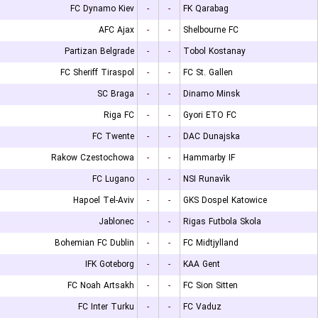
FC Dynamo Kiev
-
-
FK Qarabag
AFC Ajax
-
-
Shelbourne FC
Partizan Belgrade
-
-
Tobol Kostanay
FC Sheriff Tiraspol
-
-
FC St. Gallen
SC Braga
-
-
Dinamo Minsk
Riga FC
-
-
Gyori ETO FC
FC Twente
-
-
DAC Dunajska
Rakow Czestochowa
-
-
Hammarby IF
FC Lugano
-
-
NSI Runavík
Hapoel Tel-Aviv
-
-
GKS Dospel Katowice
Jablonec
-
-
Rigas Futbola Skola
Bohemian FC Dublin
-
-
FC Midtjylland
IFK Goteborg
-
-
KAA Gent
FC Noah Artsakh
-
-
FC Sion Sitten
FC Inter Turku
-
-
FC Vaduz