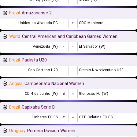
Brazil
Amazonense 2
Unidos da Alvorada EC
۱
۶
CDC Manicore
World
Central American and Caribbean Games Women
Venezuela (W)
-
-
El Salvador (W)
Brazil
Paulista U20
Sao Caetano U20
-
-
Gremio Novorizontino U20
Angola
Campeonato Nacional Women
CD 4 de Junho (W)
۱۱
۰
Gloriosos FC (W)
Brazil
Capixaba Serie B
Linhares FC ES
۲
۰
CTE Colatina FC ES
Uruguay
Primera Division Women