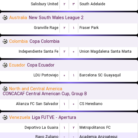
Salisbury United
۲
۳
South Adelaide
Australia
New South Wales League 2
Granville Rage
۲
۱
Fraser Park
Colombia
Copa Colombia
Independiente Santa Fe
۲
۰
Union Magdalena Santa Marta
Ecuador
Copa Ecuador
LDU Portoviejo
۰
۱
Barcelona SC Guayaquil
North and Central America
CONCACAF Central American Cup, Group B
Alianza FC San Salvador
۱
۰
CS Herediano
Venezuela
Liga FUTVE - Apertura
Deportivo La Guaira
۱
۲
Metropolitanos FC
Rayo Zuliano
-
-
Academia Anzoategui