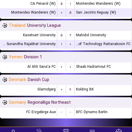
CA Penarol (W)
۵
۱
Montevideo Wanderers (W)
Montevideo Wanderers (W)
۰
۵
San Jacinto Keguay (W)
Thailand
University League
Kasetsart University
۵
۲
Mahidol University
Suan Sunandha Rajabhat University
۱
۰
Rajamangala University of Technology Rattanakosin FC
Yemen
Division 1
Al Ahli Sana'a FC
۰
۰
Shaab Hadramout FC
Denmark
Danish Cup
Glamsbjerg
۰
۸
Kolding BK
Germany
Regionalliga Northeast
FC Erzgebirge Aue
-
-
BFC Dynamo Berlin