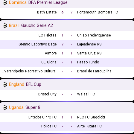
Dominica
DFA Premier League
Bath Estate
۵
۲
Portsmouth Bombers FC
Brazil
Gaucho Serie A2
EC Pelotas
۱
۰
Uniao Frederiquense
Gremio Esportivo Bage
۲
۰
Lajeadense RS
Aimore
۱
۱
Santa Cruz RS
GE Gloria
۰
۱
Passo Fundo
EC Veranópolis Recreativo Cultural
۰
۰
Brasil de Farroupilha
England
EFL Cup
Bristol City
-
-
Walsall FC
Uganda
Super 8
Entebbe UPPC FC
۱
۱
NEC FC Bugolobi
Police FC
-
-
Airtel Kitara FC