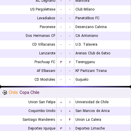
AC Legnano
-
-
Mantova
US Pergolettese
-
-
Club Milano
Levadiakos
-
-
Panetolikos FC
Pavonese
-
-
Desenzano Calvina
Dos Hermanas CF
-
-
CA Antoniano
CD Villacanas
-
-
U.D. Talavera
Lanzarote
-
-
Arenas Club de Getxo
Prachuap FC
۳
۲
Terengganu
Af Elbasani
-
-
KF Partizani Tirana
CD Mostoles
-
-
Guijuelo
Chile
Copa Chile
Union San Felipe
۰
۱
Universidad de Chile
Coquimbo Unido
۱
۰
San Marcos de Arica
Santiago Wanderers
۰
۴
Union La Calera
Deportes Iquique
۳
۱
Deportes Limache