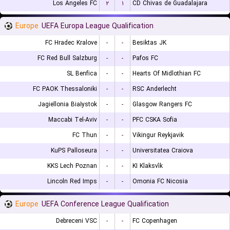
Los Angeles FC
۲
۱
CD Chivas de Guadalajara
Europe
UEFA Europa League Qualification
FC Hradec Kralove
-
-
Besiktas JK
FC Red Bull Salzburg
-
-
Pafos FC
SL Benfica
-
-
Hearts Of Midlothian FC
FC PAOK Thessaloniki
-
-
RSC Anderlecht
Jagiellonia Białystok
-
-
Glasgow Rangers FC
Maccabi Tel-Aviv
-
-
PFC CSKA Sofia
FC Thun
-
-
Vikingur Reykjavik
KuPS Palloseura
-
-
Universitatea Craiova
KKS Lech Poznan
-
-
KI Klaksvík
Lincoln Red Imps
-
-
Omonia FC Nicosia
Europe
UEFA Conference League Qualification
Debreceni VSC
-
-
FC Copenhagen