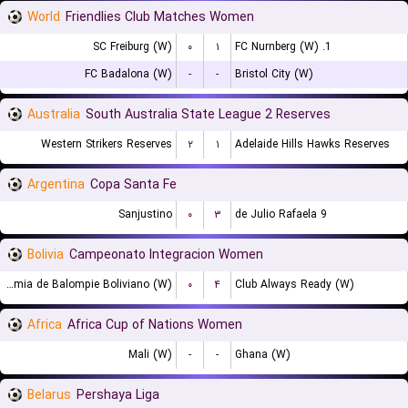
World
Friendlies Club Matches Women
SC Freiburg (W)
۰
۱
1. FC Nurnberg (W)
FC Badalona (W)
-
-
Bristol City (W)
Australia
South Australia State League 2 Reserves
Western Strikers Reserves
۲
۱
Adelaide Hills Hawks Reserves
Argentina
Copa Santa Fe
Sanjustino
۰
۳
9 de Julio Rafaela
Bolivia
Campeonato Integracion Women
Academia de Balompie Boliviano (W)
۰
۴
Club Always Ready (W)
Africa
Africa Cup of Nations Women
Mali (W)
-
-
Ghana (W)
Belarus
Pershaya Liga