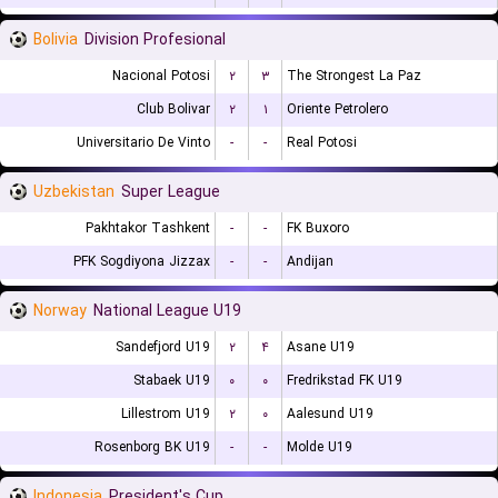
Bolivia
Division Profesional
Nacional Potosi
۲
۳
The Strongest La Paz
Club Bolivar
۲
۱
Oriente Petrolero
Universitario De Vinto
-
-
Real Potosi
Uzbekistan
Super League
Pakhtakor Tashkent
-
-
FK Buxoro
PFK Sogdiyona Jizzax
-
-
Andijan
Norway
National League U19
Sandefjord U19
۲
۴
Asane U19
Stabaek U19
۰
۰
Fredrikstad FK U19
Lillestrom U19
۲
۰
Aalesund U19
Rosenborg BK U19
-
-
Molde U19
Indonesia
President's Cup