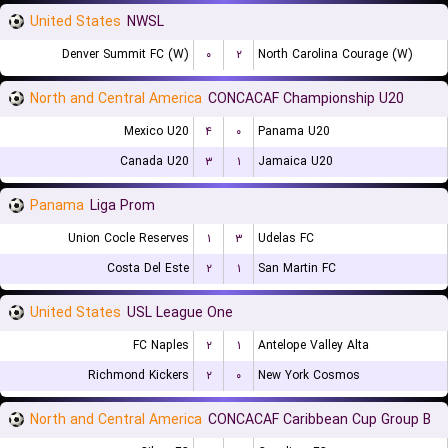
United States
NWSL
Denver Summit FC (W)
۰
۲
North Carolina Courage (W)
North and Central America
CONCACAF Championship U20
Mexico U20
۴
۰
Panama U20
Canada U20
۳
۱
Jamaica U20
Panama
Liga Prom
Union Cocle Reserves
۱
۳
Udelas FC
Costa Del Este
۲
۱
San Martin FC
United States
USL League One
FC Naples
۲
۱
Antelope Valley Alta
Richmond Kickers
۲
۰
New York Cosmos
North and Central America
CONCACAF Caribbean Cup Group B