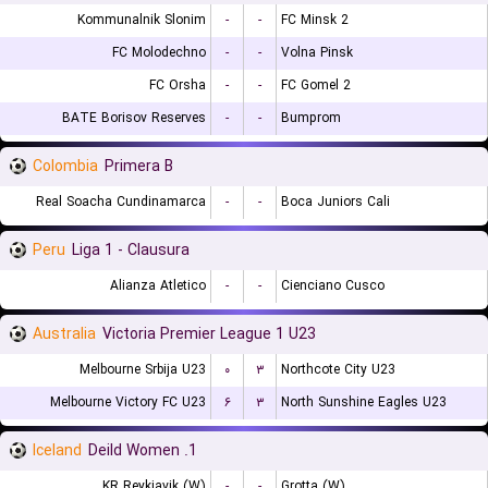
Kommunalnik Slonim
-
-
FC Minsk 2
FC Molodechno
-
-
Volna Pinsk
FC Orsha
-
-
FC Gomel 2
BATE Borisov Reserves
-
-
Bumprom
Colombia
Primera B
Real Soacha Cundinamarca
-
-
Boca Juniors Cali
Peru
Liga 1 - Clausura
Alianza Atletico
-
-
Cienciano Cusco
Australia
Victoria Premier League 1 U23
Melbourne Srbija U23
۰
۳
Northcote City U23
Melbourne Victory FC U23
۶
۳
North Sunshine Eagles U23
Iceland
1. Deild Women
KR Reykjavik (W)
-
-
Grotta (W)