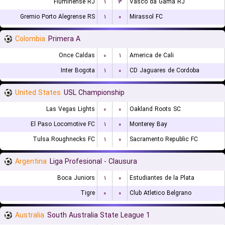
Fluminense RJ
۱
۳
Vasco da Gama RJ
Gremio Porto Alegrense RS
۱
۰
Mirassol FC
Colombia
Primera A
Once Caldas
۰
۱
America de Cali
Inter Bogota
۱
۰
CD Jaguares de Cordoba
United States
USL Championship
Las Vegas Lights
۰
۰
Oakland Roots SC
El Paso Locomotive FC
۱
۰
Monterey Bay
Tulsa Roughnecks FC
۱
۰
Sacramento Republic FC
Argentina
Liga Profesional - Clausura
Boca Juniors
۱
۰
Estudiantes de la Plata
Tigre
۰
۰
Club Atletico Belgrano
Australia
South Australia State League 1