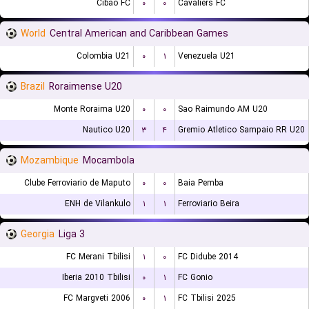
Cibao FC
۰
۰
Cavaliers FC
World
Central American and Caribbean Games
Colombia U21
۰
۱
Venezuela U21
Brazil
Roraimense U20
Monte Roraima U20
۰
۰
Sao Raimundo AM U20
Nautico U20
۳
۴
Gremio Atletico Sampaio RR U20
Mozambique
Mocambola
Clube Ferroviario de Maputo
۰
۰
Baia Pemba
ENH de Vilankulo
۱
۱
Ferroviario Beira
Georgia
Liga 3
FC Merani Tbilisi
۱
۰
FC Didube 2014
Iberia 2010 Tbilisi
۰
۱
FC Gonio
FC Margveti 2006
۰
۱
FC Tbilisi 2025