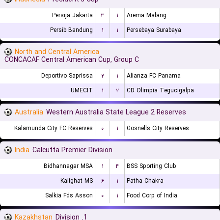
Persija Jakarta
۳
۱
Arema Malang
Persib Bandung
۱
۱
Persebaya Surabaya
North and Central America
CONCACAF Central American Cup, Group C
Deportivo Saprissa
۲
۱
Alianza FC Panama
UMECIT
۱
۲
CD Olimpia Tegucigalpa
Australia
Western Australia State League 2 Reserves
Kalamunda City FC Reserves
۰
۱
Gosnells City Reserves
India
Calcutta Premier Division
Bidhannagar MSA
۱
۴
BSS Sporting Club
Kalighat MS
۶
۱
Patha Chakra
Salkia Fds Asson
۰
۱
Food Corp of India
Kazakhstan
1. Division