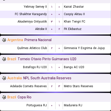
Yelimay Semey II
۱
۰
Kairat Zhastar
FC Shakhter Karagandy
۰
۰
Caspiy Aktau II
Akademiya Ontyustik
۳
۱
Khan Tengri FC
Aktobe II
۰
۲
FK Ekibastuz
Argentina
Primera Nacional
Quilmes Atletico Club
۲
۰
Gimnasia Y Esgrima de Jujuy
Brazil
Torneio Otavio Pinto Guimaraes U20
Botafogo RJ U20
۱
۰
Bangu AC U20
Australia
NPL South Australia Reserves
Adelaide Comets Reserves
۲
۳
Metro Stars Reserves
Brazil
Copa Rio
Portuguesa RJ
۰
۱
Madureira RJ