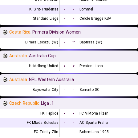
KVC Westerlo
-
-
Union St.-Gilloise
K. Sint-Truidense
-
-
Lommel
Standard Liege
-
-
Cercle Brugge KSV
Costa Rica
Primera Division Women
Dimas Escazu (W)
۰
۳
Saprissa (W)
Australia
Australia Cup
Heidelberg United
۱
۲
Preston Lions
Australia
NPL Western Australia
Bayswater City
-
-
Sorrento SC
Czech Republic
1. Liga
FK Teplice
-
-
FC Viktoria Plzen
FK Mlada Boleslav
-
-
AC Sparta Praha
FC Trinity Zlín
-
-
Bohemians 1905