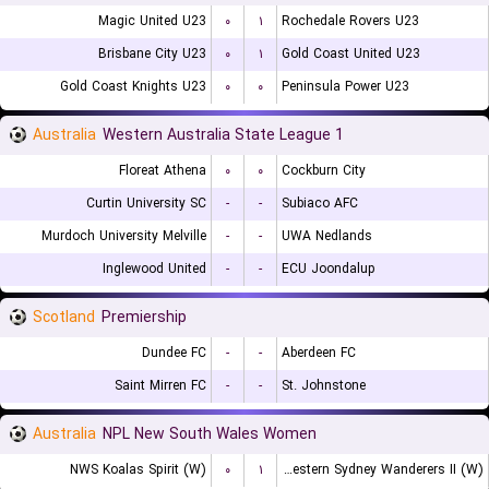
Magic United U23
۰
۱
Rochedale Rovers U23
Brisbane City U23
۰
۱
Gold Coast United U23
Gold Coast Knights U23
۰
۰
Peninsula Power U23
Australia
Western Australia State League 1
Floreat Athena
۰
۰
Cockburn City
Curtin University SC
-
-
Subiaco AFC
Murdoch University Melville
-
-
UWA Nedlands
Inglewood United
-
-
ECU Joondalup
Scotland
Premiership
Dundee FC
-
-
Aberdeen FC
Saint Mirren FC
-
-
St. Johnstone
Australia
NPL New South Wales Women
NWS Koalas Spirit (W)
۰
۱
Western Sydney Wanderers II (W)