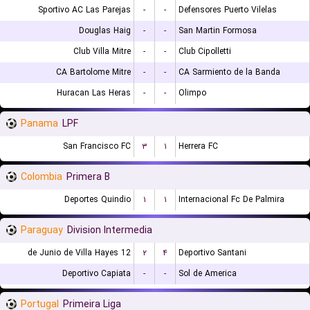
Sportivo AC Las Parejas
-
-
Defensores Puerto Vilelas
Douglas Haig
-
-
San Martin Formosa
Club Villa Mitre
-
-
Club Cipolletti
CA Bartolome Mitre
-
-
CA Sarmiento de la Banda
Huracan Las Heras
-
-
Olimpo
Panama
LPF
San Francisco FC
۳
۱
Herrera FC
Colombia
Primera B
Deportes Quindio
۱
۱
Internacional Fc De Palmira
Paraguay
Division Intermedia
12 de Junio de Villa Hayes
۲
۴
Deportivo Santani
Deportivo Capiata
-
-
Sol de America
Portugal
Primeira Liga