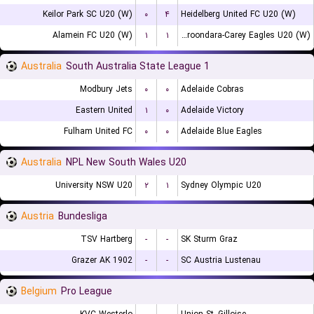
Keilor Park SC U20 (W)
۰
۴
Heidelberg United FC U20 (W)
Alamein FC U20 (W)
۱
۱
Boroondara-Carey Eagles U20 (W)
Australia
South Australia State League 1
Modbury Jets
۰
۰
Adelaide Cobras
Eastern United
۱
۰
Adelaide Victory
Fulham United FC
۰
۰
Adelaide Blue Eagles
Australia
NPL New South Wales U20
University NSW U20
۲
۱
Sydney Olympic U20
Austria
Bundesliga
TSV Hartberg
-
-
SK Sturm Graz
Grazer AK 1902
-
-
SC Austria Lustenau
Belgium
Pro League