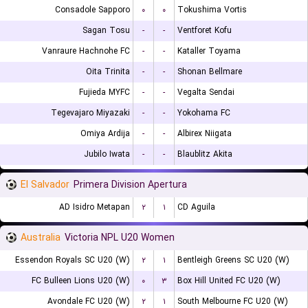
Consadole Sapporo
۰
۰
Tokushima Vortis
Sagan Tosu
-
-
Ventforet Kofu
Vanraure Hachnohe FC
-
-
Kataller Toyama
Oita Trinita
-
-
Shonan Bellmare
Fujieda MYFC
-
-
Vegalta Sendai
Tegevajaro Miyazaki
-
-
Yokohama FC
Omiya Ardija
-
-
Albirex Niigata
Jubilo Iwata
-
-
Blaublitz Akita
El Salvador
Primera Division Apertura
AD Isidro Metapan
۲
۱
CD Aguila
Australia
Victoria NPL U20 Women
Essendon Royals SC U20 (W)
۲
۱
Bentleigh Greens SC U20 (W)
FC Bulleen Lions U20 (W)
۰
۳
Box Hill United FC U20 (W)
Avondale FC U20 (W)
۲
۱
South Melbourne FC U20 (W)