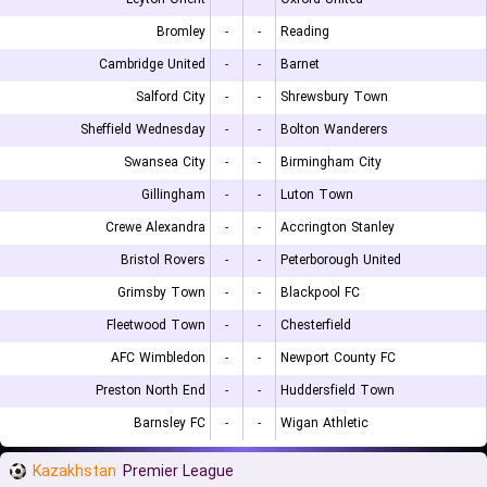
Bromley
-
-
Reading
Cambridge United
-
-
Barnet
Salford City
-
-
Shrewsbury Town
Sheffield Wednesday
-
-
Bolton Wanderers
Swansea City
-
-
Birmingham City
Gillingham
-
-
Luton Town
Crewe Alexandra
-
-
Accrington Stanley
Bristol Rovers
-
-
Peterborough United
Grimsby Town
-
-
Blackpool FC
Fleetwood Town
-
-
Chesterfield
AFC Wimbledon
-
-
Newport County FC
Preston North End
-
-
Huddersfield Town
Barnsley FC
-
-
Wigan Athletic
Kazakhstan
Premier League