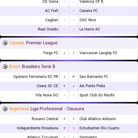
CD Cieza
-
-
Valencia CF B
AC Forli
-
-
Cesena FC
Cagliari
-
-
OGC Nice
Real Oviedo
-
-
Le Havre AC
Canada
Premier League
Forge FC
۰
۱
Vancouver Langley FC
Brazil
Brasileiro Serie B
Operario Ferroviario EC PR
۱
۳
Sao Bernardo FC
Ceara SC CE
۲
۰
AA Ponte Preta
Vila Nova GO
-
-
Sport Club do Recife
Argentina
Liga Profesional - Clausura
Rosario Central
۲
۱
Club Atletico Aldosivi
Independiente Rivadavia
۲
۱
Estudiantes Rio Cuarto
Atletico Tucuman
-
-
Sarmiento