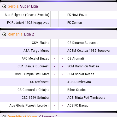
Serbia
Super Liga
FK Red Star Belgrade (Crvena Zvezda)
-
-
FK Novi Pazar
FK Radnicki 1923 Kragujevac
-
-
FK Zemun
Romania
Liga 2
CSM Slatina
-
-
CS Dinamo Bucuresti
ASA Targu Mures
-
-
ACSM Cetatea 1932 Suceava
AFC Metalul Buzau
-
-
CS Afumati
CSA Steaua Bucuresti
-
-
SCM Ramnicu Valcea
CSM Olimpia Satu Mare
-
-
CSM Scolar Resita
CS Stefanesti
-
-
ACS Dumbravita
CS Concordia Chiajna
-
-
Bihor Oradea
CSC 1599 Selimbar
-
-
ACS Stinta Poli Timisoara
Acs Gloria Popesti Leordeni
-
-
ACS FC Bacau