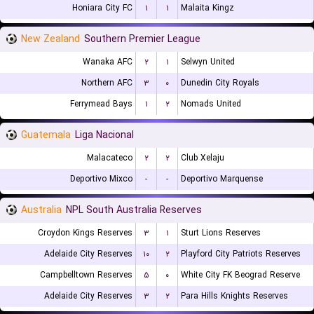
Honiara City FC
۱
۱
Malaita Kingz
New Zealand
Southern Premier League
Wanaka AFC
۲
۱
Selwyn United
Northern AFC
۳
۰
Dunedin City Royals
Ferrymead Bays
۱
۲
Nomads United
Guatemala
Liga Nacional
Malacateco
۲
۲
Club Xelaju
Deportivo Mixco
-
-
Deportivo Marquense
Australia
NPL South Australia Reserves
Croydon Kings Reserves
۳
۱
Sturt Lions Reserves
Adelaide City Reserves
۱۰
۲
Playford City Patriots Reserves
Campbelltown Reserves
۵
۰
White City FK Beograd Reserve
Adelaide City Reserves
۳
۲
Para Hills Knights Reserves