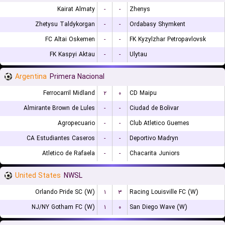
Kairat Almaty
-
-
Zhenys
Zhetysu Taldykorgan
-
-
Ordabasy Shymkent
FC Altai Oskemen
-
-
FK Kyzylzhar Petropavlovsk
FK Kaspyi Aktau
-
-
Ulytau
Argentina
Primera Nacional
Ferrocarril Midland
۲
۰
CD Maipu
Almirante Brown de Lules
-
-
Ciudad de Bolivar
Agropecuario
-
-
Club Atletico Guemes
CA Estudiantes Caseros
-
-
Deportivo Madryn
Atletico de Rafaela
-
-
Chacarita Juniors
United States
NWSL
Orlando Pride SC (W)
۱
۳
Racing Louisville FC (W)
NJ/NY Gotham FC (W)
۱
۰
San Diego Wave (W)