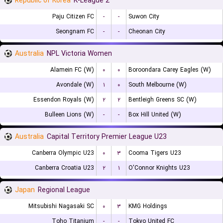
Republic of Korea
K-League 2
Paju Citizen FC
-
-
Suwon City
Seongnam FC
-
-
Cheonan City
Australia
NPL Victoria Women
Alamein FC (W)
۰
۰
Boroondara Carey Eagles (W)
Avondale (W)
۱
۰
South Melbourne (W)
Essendon Royals (W)
۲
۲
Bentleigh Greens SC (W)
Bulleen Lions (W)
-
-
Box Hill United (W)
Australia
Capital Territory Premier League U23
Canberra Olympic U23
۰
۳
Cooma Tigers U23
Canberra Croatia U23
۲
۱
O'Connor Knights U23
Japan
Regional League
Mitsubishi Nagasaki SC
۰
۳
KMG Holdings
Toho Titanium
-
-
Tokyo United FC