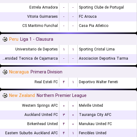
Estrela Amadora
-
-
Sporting Clube de Portugal
Vitoria Guimaraes
-
-
FC Arouca
CS Maritimo Funchal
-
-
Casa Pia Atletico
Peru
Liga 1 - Clausura
Universitario de Deportes
۱
۱
Sporting Cristal Lima
Universidad Tecnica de Cajamarca
-
-
Asociacion Deportiva Tarma
Nicaragua
Primera Division
Real Esteli FC
۴
۱
Deportivo Walter Ferreti
New Zealand
Northern Premier League
Western Springs AFC
۰
۰
Melville United
Auckland United FC
۳
۰
Tauranga City AFC
Birkenhead United
۴
۰
Manukau United FC
Eastern Suburbs Auckland AFC
۴
۱
Fencibles United