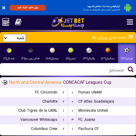
اپلیکیشن جت بت مختص اندروید
برای دانلود کلیک کنید
(دسترسی آسان و بدون فیلترشکن به سایت)
دسته بندی ورزش ها
فوتبال(۷۱۲)
بسکتبال(۶۲)
والیبال(۳۶)
تنیس(۱۱۱)
بیسبال(۵۵)
هاکی روی یخ(۴)
هندبال(۳)
North and Central America
CONCACAF Leagues Cup
FC Cincinnati
۲
۰
Pumas UNAM
Charlotte
۲
۰
CF Atlas Guadalajara
Club Tigres de la UANL
۱
۰
Minnesota United
Vancouver Whitecaps
۱
۳
FC Juarez
Columbus Crew
۲
۱
Pachuca CF