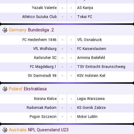
Yazaki Valente
-
-
AS Kariya
Atletico Suzuka Club
-
-
Tokai FC
Germany
2. Bundesliga
FC Heidenheim 1846
-
-
VfL Osnabruck
VfL Wolfsburg
-
-
FC Kaiserslautern
Karlsruher SC
-
-
Arminia Bielefeld
1.FC Magdeburg
-
-
TSV Eintracht Braunschweig
SV Darmstadt 98
-
-
KSV Holstein Kiel
Poland
Ekstraklasa
Korona Kielce
-
-
Legia Warszawa
Radomiak Radom
-
-
KS Gornik Zabrze
Pogon Szczecin
-
-
Motor Lublin
Australia
NPL Queensland U23