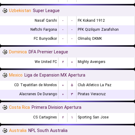
Uzbekistan
Super League
Nasaf Qarshi
-
-
FK Kokand 1912
Neftchi Fargona
-
-
PFK Qizilqum Zarafshon
FC Bunyodkor
-
-
Olmaliq OKMK
Dominica
DFA Premier League
We United FC
۲
۰
Mighty Avengers
Mexico
Liga de Expansion MX Apertura
CD Tepatitlan de Morelos
۰
۵
Club Atletico La Paz
Alacranes De Durango
۰
۳
Piratas Veracruz
Costa Rica
Primera Division Apertura
CS Cartagines
۲
۱
Sporting San Jose
Australia
NPL South Australia