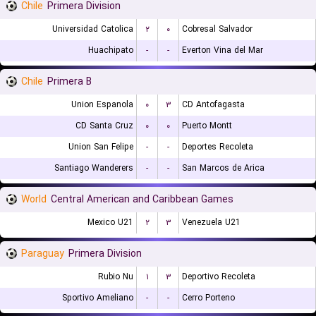
Chile
Primera Division
Universidad Catolica
۲
۰
Cobresal Salvador
Huachipato
-
-
Everton Vina del Mar
Chile
Primera B
Union Espanola
۰
۳
CD Antofagasta
CD Santa Cruz
۰
۰
Puerto Montt
Union San Felipe
-
-
Deportes Recoleta
Santiago Wanderers
-
-
San Marcos de Arica
World
Central American and Caribbean Games
Mexico U21
۲
۳
Venezuela U21
Paraguay
Primera Division
Rubio Nu
۱
۳
Deportivo Recoleta
Sportivo Ameliano
-
-
Cerro Porteno