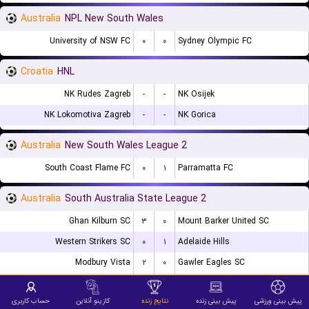
Australia
NPL New South Wales
University of NSW FC
۰
۰
Sydney Olympic FC
Croatia
HNL
NK Rudes Zagreb
-
-
NK Osijek
NK Lokomotiva Zagreb
-
-
NK Gorica
Australia
New South Wales League 2
South Coast Flame FC
۰
۱
Parramatta FC
Australia
South Australia State League 2
Ghan Kilburn SC
۳
۰
Mount Barker United SC
Western Strikers SC
۰
۱
Adelaide Hills
Modbury Vista
۲
۰
Gawler Eagles SC
Pontian Eagles
۰
۰
Salisbury International SC
پیش بینی ورزشی
پیش بینی زنده
نتایج زنده
کازینو آنلاین
حساب کاربری
Elizabeth Grove SC
۱
۰
Angle Vale SC