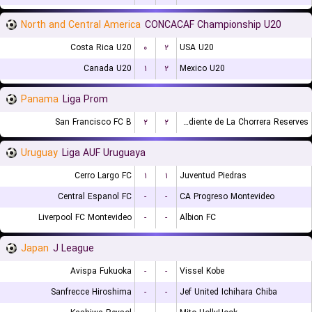
North and Central America
CONCACAF Championship U20
Costa Rica U20
۰
۲
USA U20
Canada U20
۱
۲
Mexico U20
Panama
Liga Prom
San Francisco FC B
۲
۲
CA Independiente de La Chorrera Reserves
Uruguay
Liga AUF Uruguaya
Cerro Largo FC
۱
۱
Juventud Piedras
Central Espanol FC
-
-
CA Progreso Montevideo
Liverpool FC Montevideo
-
-
Albion FC
Japan
J League
Avispa Fukuoka
-
-
Vissel Kobe
Sanfrecce Hiroshima
-
-
Jef United Ichihara Chiba