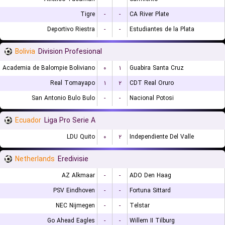
Tigre
-
-
CA River Plate
Deportivo Riestra
-
-
Estudiantes de la Plata
Bolivia
Division Profesional
Academia de Balompie Boliviano
۰
۱
Guabira Santa Cruz
Real Tomayapo
۱
۲
CDT Real Oruro
San Antonio Bulo Bulo
-
-
Nacional Potosi
Ecuador
Liga Pro Serie A
LDU Quito
۰
۲
Independiente Del Valle
Netherlands
Eredivisie
AZ Alkmaar
-
-
ADO Den Haag
PSV Eindhoven
-
-
Fortuna Sittard
NEC Nijmegen
-
-
Telstar
Go Ahead Eagles
-
-
Willem II Tilburg