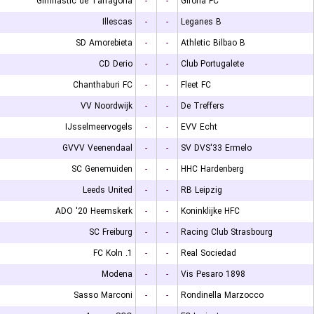
Gimnastic de Tarragona
-
-
Girona FC
Illescas
-
-
Leganes B
SD Amorebieta
-
-
Athletic Bilbao B
CD Derio
-
-
Club Portugalete
Chanthaburi FC
-
-
Fleet FC
VV Noordwijk
-
-
De Treffers
IJsselmeervogels
-
-
EVV Echt
GVVV Veenendaal
-
-
SV DVS'33 Ermelo
SC Genemuiden
-
-
HHC Hardenberg
Leeds United
-
-
RB Leipzig
ADO '20 Heemskerk
-
-
Koninklijke HFC
SC Freiburg
-
-
Racing Club Strasbourg
1. FC Koln
-
-
Real Sociedad
Modena
-
-
Vis Pesaro 1898
Sasso Marconi
-
-
Rondinella Marzocco