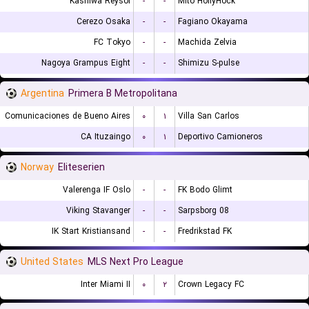
Kashiwa Reysol
-
-
Mito HollyHock
Cerezo Osaka
-
-
Fagiano Okayama
FC Tokyo
-
-
Machida Zelvia
Nagoya Grampus Eight
-
-
Shimizu S-pulse
Argentina
Primera B Metropolitana
Comunicaciones de Bueno Aires
۰
۱
Villa San Carlos
CA Ituzaingo
۰
۱
Deportivo Camioneros
Norway
Eliteserien
Valerenga IF Oslo
-
-
FK Bodo Glimt
Viking Stavanger
-
-
Sarpsborg 08
IK Start Kristiansand
-
-
Fredrikstad FK
United States
MLS Next Pro League
Inter Miami II
۰
۲
Crown Legacy FC