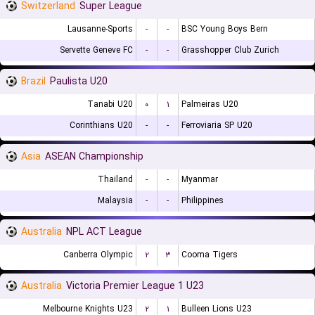
Switzerland
Super League
Lausanne-Sports
-
-
BSC Young Boys Bern
Servette Geneve FC
-
-
Grasshopper Club Zurich
Brazil
Paulista U20
Tanabi U20
۰
۱
Palmeiras U20
Corinthians U20
-
-
Ferroviaria SP U20
Asia
ASEAN Championship
Thailand
-
-
Myanmar
Malaysia
-
-
Philippines
Australia
NPL ACT League
Canberra Olympic
۲
۳
Cooma Tigers
Australia
Victoria Premier League 1 U23
Melbourne Knights U23
۲
۱
Bulleen Lions U23