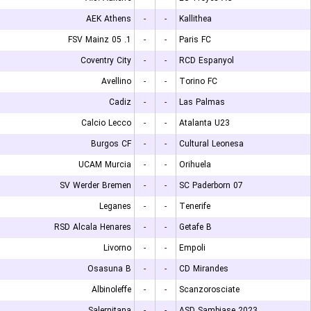
AEK Athens
-
-
Kallithea
1. FSV Mainz 05
-
-
Paris FC
Coventry City
-
-
RCD Espanyol
Avellino
-
-
Torino FC
Cadiz
-
-
Las Palmas
Calcio Lecco
-
-
Atalanta U23
Burgos CF
-
-
Cultural Leonesa
UCAM Murcia
-
-
Orihuela
SV Werder Bremen
-
-
SC Paderborn 07
Leganes
-
-
Tenerife
RSD Alcala Henares
-
-
Getafe B
Livorno
-
-
Empoli
Osasuna B
-
-
CD Mirandes
Albinoleffe
-
-
Scanzorosciate
Salernitana
-
-
ASD Sambiase 2023