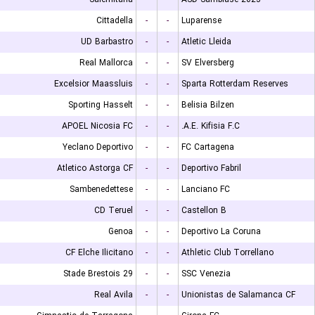
Cittadella
-
-
Luparense
UD Barbastro
-
-
Atletic Lleida
Real Mallorca
-
-
SV Elversberg
Excelsior Maassluis
-
-
Sparta Rotterdam Reserves
Sporting Hasselt
-
-
Belisia Bilzen
APOEL Nicosia FC
-
-
A.E. Kifisia F.C.
Yeclano Deportivo
-
-
FC Cartagena
Atletico Astorga CF
-
-
Deportivo Fabril
Sambenedettese
-
-
Lanciano FC
CD Teruel
-
-
Castellon B
Genoa
-
-
Deportivo La Coruna
CF Elche Ilicitano
-
-
Athletic Club Torrellano
Stade Brestois 29
-
-
SSC Venezia
Real Avila
-
-
Unionistas de Salamanca CF