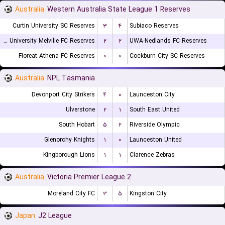
Australia
Western Australia State League 1 Reserves
Curtin University SC Reserves
۳
۴
Subiaco Reserves
Murdoch University Melville FC Reserves
۲
۲
UWA-Nedlands FC Reserves
Floreat Athena FC Reserves
۰
۰
Cockburn City SC Reserves
Australia
NPL Tasmania
Devonport City Strikers
۴
۰
Launceston City
Ulverstone
۲
۱
South East United
South Hobart
۵
۲
Riverside Olympic
Glenorchy Knights
۱
۰
Launceston United
Kingborough Lions
۱
۱
Clarence Zebras
Australia
Victoria Premier League 2
Moreland City FC
۳
۵
Kingston City
Japan
J2 League