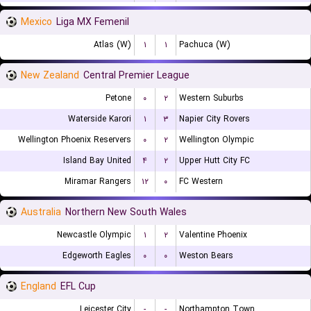
Mexico
Liga MX Femenil
Atlas (W)
۱
۱
Pachuca (W)
New Zealand
Central Premier League
Petone
۰
۲
Western Suburbs
Waterside Karori
۱
۳
Napier City Rovers
Wellington Phoenix Reservers
۰
۲
Wellington Olympic
Island Bay United
۴
۲
Upper Hutt City FC
Miramar Rangers
۱۲
۰
FC Western
Australia
Northern New South Wales
Newcastle Olympic
۱
۲
Valentine Phoenix
Edgeworth Eagles
۰
۰
Weston Bears
England
EFL Cup
Leicester City
-
-
Northampton Town