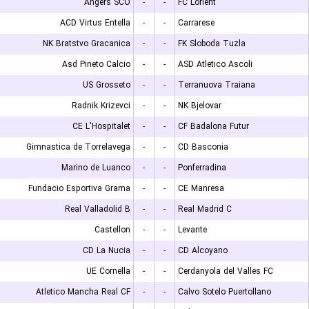
Angers SCO
-
-
FC Lorient
ACD Virtus Entella
-
-
Carrarese
NK Bratstvo Gracanica
-
-
FK Sloboda Tuzla
Asd Pineto Calcio
-
-
ASD Atletico Ascoli
US Grosseto
-
-
Terranuova Traiana
Radnik Krizevci
-
-
NK Bjelovar
CE L'Hospitalet
-
-
CF Badalona Futur
Gimnastica de Torrelavega
-
-
CD Basconia
Marino de Luanco
-
-
Ponferradina
Fundacio Esportiva Grama
-
-
CE Manresa
Real Valladolid B
-
-
Real Madrid C
Castellon
-
-
Levante
CD La Nucia
-
-
CD Alcoyano
UE Cornella
-
-
Cerdanyola del Valles FC
Atletico Mancha Real CF
-
-
Calvo Sotelo Puertollano