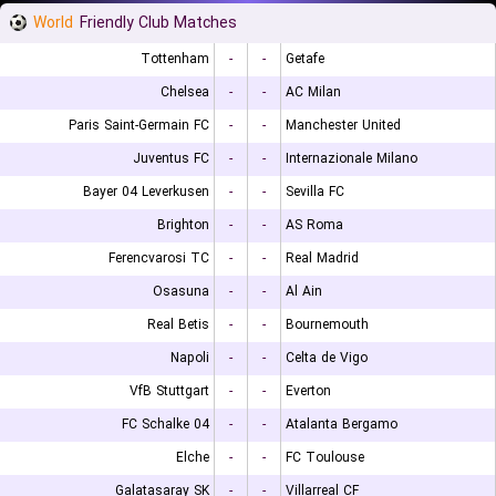
World
Friendly Club Matches
Tottenham
-
-
Getafe
Chelsea
-
-
AC Milan
Paris Saint-Germain FC
-
-
Manchester United
Juventus FC
-
-
Internazionale Milano
Bayer 04 Leverkusen
-
-
Sevilla FC
Brighton
-
-
AS Roma
Ferencvarosi TC
-
-
Real Madrid
Osasuna
-
-
Al Ain
Real Betis
-
-
Bournemouth
Napoli
-
-
Celta de Vigo
VfB Stuttgart
-
-
Everton
FC Schalke 04
-
-
Atalanta Bergamo
Elche
-
-
FC Toulouse
Galatasaray SK
-
-
Villarreal CF