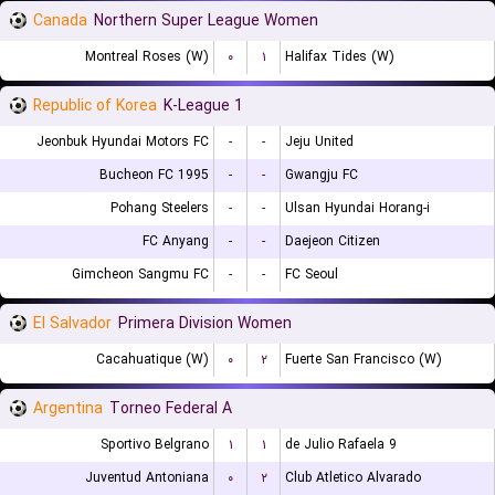
Canada
Northern Super League Women
Montreal Roses (W)
۰
۱
Halifax Tides (W)
Republic of Korea
K-League 1
Jeonbuk Hyundai Motors FC
-
-
Jeju United
Bucheon FC 1995
-
-
Gwangju FC
Pohang Steelers
-
-
Ulsan Hyundai Horang-i
FC Anyang
-
-
Daejeon Citizen
Gimcheon Sangmu FC
-
-
FC Seoul
El Salvador
Primera Division Women
Cacahuatique (W)
۰
۲
Fuerte San Francisco (W)
Argentina
Torneo Federal A
Sportivo Belgrano
۱
۱
9 de Julio Rafaela
Juventud Antoniana
۰
۲
Club Atletico Alvarado