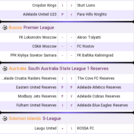
Croydon Kings
۱
۱
Sturt Lions
Adelaide United U23
۳
۰
Para Hills Knights
Russia
Premier League
FK Lokomotiv Moscow
-
-
Akron Tolyatti
CSKA Moscow
-
-
FC Rostov
PFK Kryliya Sovetov Samara
-
-
FK Baltika Kaliningrad
Australia
South Australia State League 1 Reserves
Adelaide Croatia Raiders Reserves
۱
۱
The Cove FC Reserves
Eastern United Reserves
۴
۴
Adelaide Atletico Reserves
Modbury Jets Reserves
۴
۲
Adelaide Cobras Reserves
Fulham United Reserves
۱
۲
Adelaide Blue Eagles Reserves
Solomon Islands
S-League
Laugu United
۰
۱
KOSSA FC