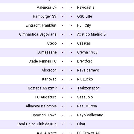
Valencia CF
-
-
Newcastle
Hamburger SV
-
-
OSC Lille
Eintracht Frankfurt
-
-
Hull City
Gimnastica Segoviana
-
-
Atletico Madrid B
Utebo
-
-
Casetas
Lumezzane
-
-
Crema 1908
Stade Rennes FC
-
-
Brentford
Alcorcon
-
-
Navalcarnero
Karlovac
-
-
NK Lucko
Goztepe AS Izmir
-
-
Trabzonspor
FC Augsburg
-
-
Sassuolo
Albacete Balompie
-
-
Real Murcia
Ipswich Town
-
-
Rayo Vallecano
Real Union Club de Irun
-
-
Eibar
A.J. Auxerre
-
-
ES Troyes AC