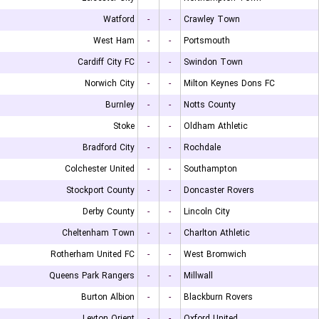
Watford
-
-
Crawley Town
West Ham
-
-
Portsmouth
Cardiff City FC
-
-
Swindon Town
Norwich City
-
-
Milton Keynes Dons FC
Burnley
-
-
Notts County
Stoke
-
-
Oldham Athletic
Bradford City
-
-
Rochdale
Colchester United
-
-
Southampton
Stockport County
-
-
Doncaster Rovers
Derby County
-
-
Lincoln City
Cheltenham Town
-
-
Charlton Athletic
Rotherham United FC
-
-
West Bromwich
Queens Park Rangers
-
-
Millwall
Burton Albion
-
-
Blackburn Rovers
Leyton Orient
-
-
Oxford United