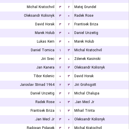
Michal Kratochvil
۳
۲
Matej Grundel
Oleksandr Kolisnyk
۳
۰
Radek Rose
David Horak
۳
۲
Frantisek Briza
Marek Holub
۳
۰
Daniel Unzeitig
Lukas Kern
۳
۰
Marek Holub
Daniel Tomica
۱
۳
Michal Kratochvil
Jiri Svec
۳
۰
Zdenek Kasinski
Jan Kanera
۲
۳
Oleksandr Kolisnyk
Tibor Kolenic
۰
۳
David Horak
Jaroslav Strnad 1964
۲
۳
Jiri Grohsgott
Daniel Unzeitig
۳
۲
Michal Chalupa
Radek Rose
۰
۳
Jan Mecl Jr.
Frantisek Briza
۱
۳
Mihail Trinta
Jan Mecl Jr.
۳
۰
Oleksandr Kolisnyk
Radovan Polasek
۳
۲
Michal Kratochvil