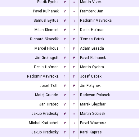
Patrik Pycha
۳
۰
Martin Vizek
Pavel Kulhanek
۳
۰
Framberk Jan
Samuel Byrtus
۳
۱
Radomir Vavrecka
Milan Klement
۳
۲
Denis Hofman
Richard Skacelik
۲
۳
Tomas Petrek
Marcel Pikous
۱
۳
Adam Brazda
Jiri Grohsgott
۲
۳
Pavel Kulhanek
Denis Hofman
۲
۳
Martin Sychra
Radomir Vavrecka
۱
۳
Josef Cabak
Josef Toth
۲
۳
Jiri Foltynek
Matej Grundel
۳
۲
Radovan Polasek
Jan Hrabec
۳
۲
Marek Blejchar
Jakub Hradecky
۳
۰
Martin Sobisek
Michal Kratochvil
۳
۱
Pavel Wawrosz
Jakub Hradecky
۲
۳
Karel Kapras