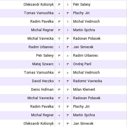
Oleksandr Kolisnyk
۳
۱
Petr Saleny
Tomas Varnushka
۰
۳
Plachy Jiri
Radim Pavelka
۳
۱
Michal Vedmoch
Michal Regner
۳
۱
Martin Sychra
Michal Vavrecka
۲
۳
Radovan Polasek
Radim Urbaniec
۱
۳
Jan Simecek
Petr Saleny
۳
۰
Radim Urbaniec
Matej Szwarc
۱
۳
Ondrej Paril
Tomas Varnushka
۳
۰
Michal Vedmoch
David Heczko
۲
۳
Radomir Vavrecka
Denis Hofman
۳
۲
Milan Klement
Michal Vavrecka
۳
۲
Radovan Polasek
Radim Pavelka
۲
۳
Plachy Jiri
Michal Regner
۰
۳
Martin Sychra
Oleksandr Kolisnyk
۲
۳
Jan Simecek