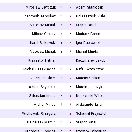
Miroslaw Lewczuk
۳
۰
Adam Staniczek
Piecowski Miroslaw
۳
۱
Golaszewski Kuba
Mateusz Misiak
۱
۳
Stapor Rafal
Milosz Cesarz
۱
۳
Mariusz Baron
Karol Sulkowski
۲
۳
Igor Dabrowski
Mateusz Misiak
۲
۳
Michal Minda
Krzysztof Hetnar
۳
۲
Kaczmarek Jakub
Michal Paszkiewicz
۳
۱
Rafal Skotniczny
Vincenec Oliver
۳
۰
Mateusz Sikon
Adrian Spychala
۰
۳
Marcin Jadczyk
Sebastian Krupa
۳
۱
Buczynski Witold
Michal Minda
۱
۳
Aleksander Lilien
Wichowski Grzegorz
۳
۱
Schaniel Krzysztof
Balcerzak Marcin
۳
۱
Stapor Rafal
Grzegorz Jurowicz
۱
۳
Szostok Sebastian