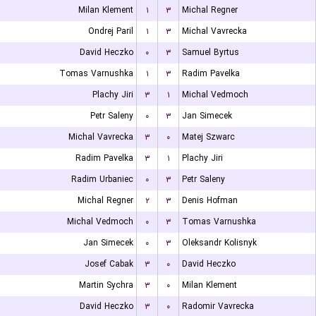
Milan Klement
۱
۳
Michal Regner
Ondrej Paril
۱
۳
Michal Vavrecka
David Heczko
۰
۳
Samuel Byrtus
Tomas Varnushka
۱
۳
Radim Pavelka
Plachy Jiri
۳
۱
Michal Vedmoch
Petr Saleny
۰
۳
Jan Simecek
Michal Vavrecka
۳
۰
Matej Szwarc
Radim Pavelka
۳
۱
Plachy Jiri
Radim Urbaniec
۰
۳
Petr Saleny
Michal Regner
۲
۳
Denis Hofman
Michal Vedmoch
۰
۳
Tomas Varnushka
Jan Simecek
۰
۳
Oleksandr Kolisnyk
Josef Cabak
۳
۰
David Heczko
Martin Sychra
۳
۰
Milan Klement
David Heczko
۳
۰
Radomir Vavrecka