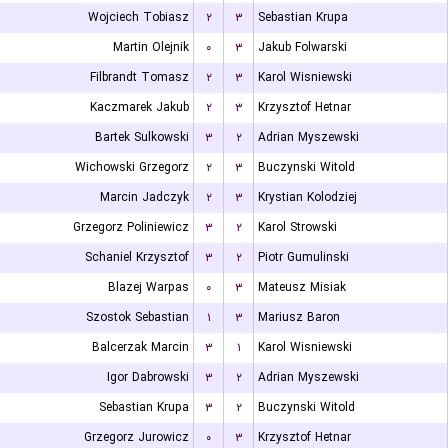
Wojciech Tobiasz
۲
۳
Sebastian Krupa
Martin Olejnik
۰
۳
Jakub Folwarski
Filbrandt Tomasz
۲
۳
Karol Wisniewski
Kaczmarek Jakub
۲
۳
Krzysztof Hetnar
Bartek Sulkowski
۳
۲
Adrian Myszewski
Wichowski Grzegorz
۲
۳
Buczynski Witold
Marcin Jadczyk
۲
۳
Krystian Kolodziej
Grzegorz Poliniewicz
۳
۲
Karol Strowski
Schaniel Krzysztof
۳
۲
Piotr Gumulinski
Blazej Warpas
۰
۳
Mateusz Misiak
Szostok Sebastian
۱
۳
Mariusz Baron
Balcerzak Marcin
۳
۱
Karol Wisniewski
Igor Dabrowski
۳
۲
Adrian Myszewski
Sebastian Krupa
۳
۲
Buczynski Witold
Grzegorz Jurowicz
۰
۳
Krzysztof Hetnar