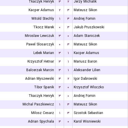
Tkaczyk Henryk
۳
۲
Jerzy Michalik
Kacper Adamus
۲
۳
Mateusz Sikon
Witold Stechly
۱
۳
Andriej Fomin
Tkocz Marek
۰
۳
Jakub Pruszkowski
Miroslaw Lewczuk
۳
۰
Adam Staniczek
Pawel Slosarczyk
۰
۳
Mateusz Sikon
Lebek Marian
۳
۱
Kacper Adamus
Krzysztof Hetnar
۳
۱
Mariusz Baron
Balcerzak Marcin
۳
۱
Aleksander Lilien
Adrian Myszewski
۳
۲
Igor Dabrowski
Tibor Spanik
۳
۰
Krzysztof Wloczko
Tkaczyk Henryk
۳
۰
Andriej Fomin
Michal Paszkiewicz
۱
۳
Mateusz Sikon
Milosz Cesarz
۱
۳
Szostok Sebastian
Adrian Spychala
۳
۰
Karol Wisniewski