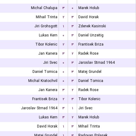
Michal Chalupa
۳
۰
Marek Holub
Mihail Trinta
۲
۳
David Horak
Jiri Grohsgott
۱
۳
Zdenek Kasinski
Lukas Kern
۰
۳
Daniel Unzeitig
Tibor Kolenic
۲
۳
Frantisek Briza
Jan Kanera
۳
۲
Radek Rose
Jiri Svec
۰
۳
Jaroslav Strnad 1964
Daniel Tomica
۰
۳
Matej Grundel
Michal Kratochvil
۰
۳
Daniel Tomica
Jan Kanera
۳
۲
Radek Rose
Frantisek Briza
۲
۳
Tibor Kolenic
Jaroslav Strnad 1964
۳
۱
Jiri Svec
Lukas Kern
۳
۲
Marek Holub
David Horak
۱
۳
Mihail Trinta
Matej Grundel
۱
۳
Radovan Polasek