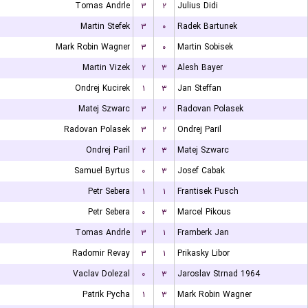
Tomas Andrle
۳
۲
Julius Didi
Martin Stefek
۳
۰
Radek Bartunek
Mark Robin Wagner
۳
۰
Martin Sobisek
Martin Vizek
۲
۳
Alesh Bayer
Ondrej Kucirek
۱
۳
Jan Steffan
Matej Szwarc
۳
۲
Radovan Polasek
Radovan Polasek
۳
۲
Ondrej Paril
Ondrej Paril
۲
۳
Matej Szwarc
Samuel Byrtus
۰
۳
Josef Cabak
Petr Sebera
۱
۱
Frantisek Pusch
Petr Sebera
۰
۳
Marcel Pikous
Tomas Andrle
۳
۱
Framberk Jan
Radomir Revay
۳
۱
Prikasky Libor
Vaclav Dolezal
۰
۳
Jaroslav Strnad 1964
Patrik Pycha
۱
۳
Mark Robin Wagner