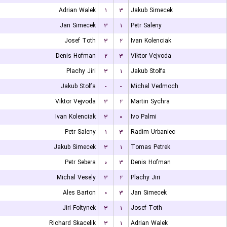
Adrian Walek
۱
۳
Jakub Simecek
Jan Simecek
۳
۱
Petr Saleny
Josef Toth
۳
۲
Ivan Kolenciak
Denis Hofman
۲
۳
Viktor Vejvoda
Plachy Jiri
۳
۱
Jakub Stolfa
Jakub Stolfa
-
-
Michal Vedmoch
Viktor Vejvoda
۳
۲
Martin Sychra
Ivan Kolenciak
۳
۰
Ivo Palmi
Petr Saleny
۱
۳
Radim Urbaniec
Jakub Simecek
۳
۱
Tomas Petrek
Petr Sebera
۰
۳
Denis Hofman
Michal Vesely
۳
۲
Plachy Jiri
Ales Barton
۰
۳
Jan Simecek
Jiri Foltynek
۳
۱
Josef Toth
Richard Skacelik
۳
۱
Adrian Walek