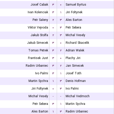
Josef Cabak
۳
۰
Samuel Byrtus
Ivan Kolenciak
۳
۱
Jiri Foltynek
Petr Saleny
۲
۳
Ales Barton
Viktor Vejvoda
۰
۳
Petr Sebera
Jakub Stolfa
۲
۳
Michal Vesely
Jakub Simecek
۳
۰
Richard Skacelik
Tomas Petrek
۳
۲
Adrian Walek
Frantisek Just
۳
۰
Plachy Jiri
Radim Urbaniec
۳
۲
Jan Simecek
Ivo Palmi
۳
۱
Josef Toth
Martin Sychra
۱
۳
Denis Hofman
Jiri Foltynek
۰
۳
Ivo Palmi
Michal Vesely
-
-
Michal Vedmoch
Petr Sebera
۳
۱
Martin Sychra
Ales Barton
۱
۳
Radim Urbaniec