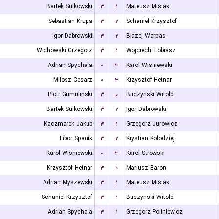
Bartek Sulkowski
۳
۱
Mateusz Misiak
Sebastian Krupa
۳
۲
Schaniel Krzysztof
Igor Dabrowski
۳
۲
Blazej Warpas
Wichowski Grzegorz
۳
۱
Wojciech Tobiasz
Adrian Spychala
۰
۳
Karol Wisniewski
Milosz Cesarz
۰
۳
Krzysztof Hetnar
Piotr Gumulinski
۳
۰
Buczynski Witold
Bartek Sulkowski
۳
۲
Igor Dabrowski
Kaczmarek Jakub
۳
۱
Grzegorz Jurowicz
Tibor Spanik
۳
۲
Krystian Kolodziej
Karol Wisniewski
۰
۳
Karol Strowski
Krzysztof Hetnar
۳
۰
Mariusz Baron
Adrian Myszewski
۳
۱
Mateusz Misiak
Schaniel Krzysztof
۳
۱
Buczynski Witold
Adrian Spychala
۳
۱
Grzegorz Poliniewicz