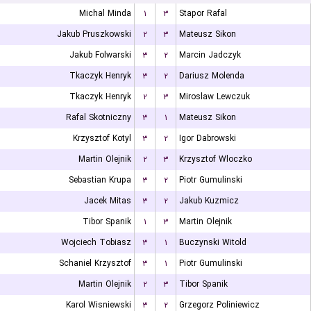
Michal Minda
۱
۳
Stapor Rafal
Jakub Pruszkowski
۲
۳
Mateusz Sikon
Jakub Folwarski
۳
۲
Marcin Jadczyk
Tkaczyk Henryk
۳
۲
Dariusz Molenda
Tkaczyk Henryk
۲
۳
Miroslaw Lewczuk
Rafal Skotniczny
۳
۱
Mateusz Sikon
Krzysztof Kotyl
۳
۲
Igor Dabrowski
Martin Olejnik
۲
۳
Krzysztof Wloczko
Sebastian Krupa
۳
۲
Piotr Gumulinski
Jacek Mitas
۳
۲
Jakub Kuzmicz
Tibor Spanik
۱
۳
Martin Olejnik
Wojciech Tobiasz
۳
۱
Buczynski Witold
Schaniel Krzysztof
۳
۱
Piotr Gumulinski
Martin Olejnik
۲
۳
Tibor Spanik
Karol Wisniewski
۳
۲
Grzegorz Poliniewicz