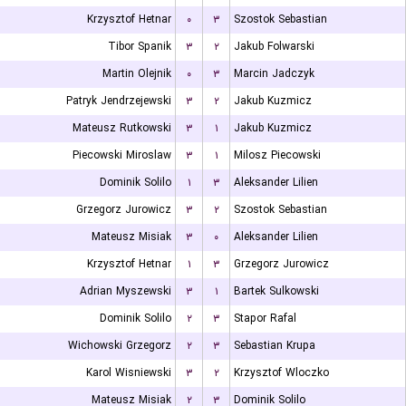
Krzysztof Hetnar
۰
۳
Szostok Sebastian
Tibor Spanik
۳
۲
Jakub Folwarski
Martin Olejnik
۰
۳
Marcin Jadczyk
Patryk Jendrzejewski
۳
۲
Jakub Kuzmicz
Mateusz Rutkowski
۳
۱
Jakub Kuzmicz
Piecowski Miroslaw
۳
۱
Milosz Piecowski
Dominik Solilo
۱
۳
Aleksander Lilien
Grzegorz Jurowicz
۳
۲
Szostok Sebastian
Mateusz Misiak
۳
۰
Aleksander Lilien
Krzysztof Hetnar
۱
۳
Grzegorz Jurowicz
Adrian Myszewski
۳
۱
Bartek Sulkowski
Dominik Solilo
۲
۳
Stapor Rafal
Wichowski Grzegorz
۲
۳
Sebastian Krupa
Karol Wisniewski
۳
۲
Krzysztof Wloczko
Mateusz Misiak
۲
۳
Dominik Solilo