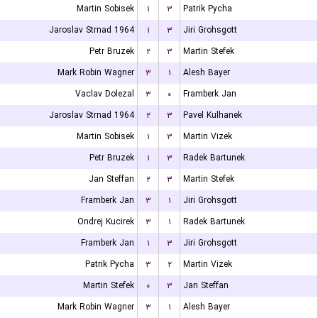
Martin Sobisek
۱
۳
Patrik Pycha
Jaroslav Strnad 1964
۱
۳
Jiri Grohsgott
Petr Bruzek
۲
۳
Martin Stefek
Mark Robin Wagner
۳
۱
Alesh Bayer
Vaclav Dolezal
۳
۰
Framberk Jan
Jaroslav Strnad 1964
۲
۳
Pavel Kulhanek
Martin Sobisek
۱
۳
Martin Vizek
Petr Bruzek
۱
۳
Radek Bartunek
Jan Steffan
۲
۳
Martin Stefek
Framberk Jan
۳
۱
Jiri Grohsgott
Ondrej Kucirek
۳
۱
Radek Bartunek
Framberk Jan
۱
۳
Jiri Grohsgott
Patrik Pycha
۳
۲
Martin Vizek
Martin Stefek
۰
۳
Jan Steffan
Mark Robin Wagner
۳
۱
Alesh Bayer