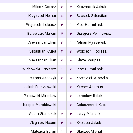
Milosz Cesarz
۳
۲
Kaczmarek Jakub
Krzysztof Hetnar
۰
۳
Szostok Sebastian
Wojciech Tobiasz
۳
۱
Piotr Gumulinski
Balcerzak Marcin
۲
۳
Grzegorz Poliniewicz
Aleksander Lilien
۳
۱
Adrian Myszewski
Sebastian Krupa
۲
۳
Wojciech Tobiasz
Aleksander Lilien
۳
۰
Blazej Warpas
Wichowski Grzegorz
۱
۳
Piotr Gumulinski
Marcin Jadczyk
۳
۰
Krzysztof Wloczko
Jakub Pruszkowski
۱
۳
Kacper Adamus
Piecowski Miroslaw
۱
۳
Jaroslaw Rolak
Kacper Marchlewski
۱
۳
Golaszewski Kuba
Adam Staniczek
۲
۳
Jerzy Michalik
Zbigniew Nocun
۳
۰
Skorupa Jakub
Mateusz Baran
۱
۳
Gluszek Michal