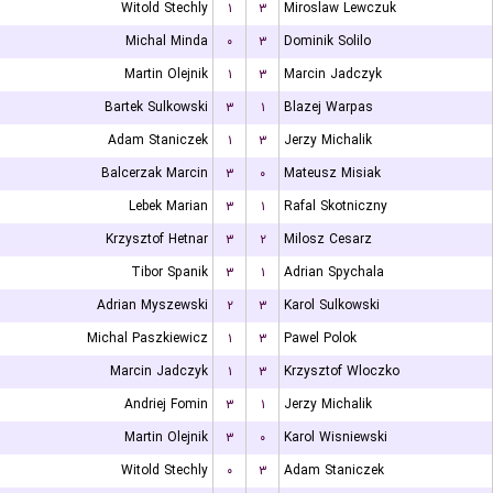
Witold Stechly
۱
۳
Miroslaw Lewczuk
Michal Minda
۰
۳
Dominik Solilo
Martin Olejnik
۱
۳
Marcin Jadczyk
Bartek Sulkowski
۳
۱
Blazej Warpas
Adam Staniczek
۱
۳
Jerzy Michalik
Balcerzak Marcin
۳
۰
Mateusz Misiak
Lebek Marian
۳
۱
Rafal Skotniczny
Krzysztof Hetnar
۳
۲
Milosz Cesarz
Tibor Spanik
۳
۱
Adrian Spychala
Adrian Myszewski
۲
۳
Karol Sulkowski
Michal Paszkiewicz
۱
۳
Pawel Polok
Marcin Jadczyk
۱
۳
Krzysztof Wloczko
Andriej Fomin
۳
۱
Jerzy Michalik
Martin Olejnik
۳
۰
Karol Wisniewski
Witold Stechly
۰
۳
Adam Staniczek