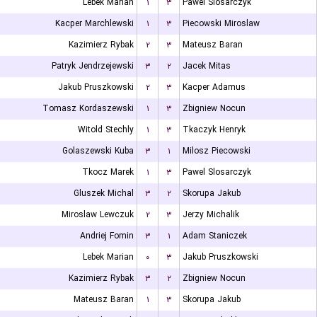
Lebek Marian
۱
۳
Pawel Slosarczyk
Kacper Marchlewski
۱
۳
Piecowski Miroslaw
Kazimierz Rybak
۲
۳
Mateusz Baran
Patryk Jendrzejewski
۳
۲
Jacek Mitas
Jakub Pruszkowski
۲
۳
Kacper Adamus
Tomasz Kordaszewski
۱
۳
Zbigniew Nocun
Witold Stechly
۱
۳
Tkaczyk Henryk
Golaszewski Kuba
۳
۱
Milosz Piecowski
Tkocz Marek
۱
۳
Pawel Slosarczyk
Gluszek Michal
۳
۲
Skorupa Jakub
Miroslaw Lewczuk
۲
۳
Jerzy Michalik
Andriej Fomin
۳
۱
Adam Staniczek
Lebek Marian
۰
۳
Jakub Pruszkowski
Kazimierz Rybak
۳
۲
Zbigniew Nocun
Mateusz Baran
۱
۳
Skorupa Jakub