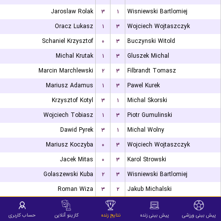
Jaroslaw Rolak
۳
۱
Wisniewski Bartlomiej
Oracz Lukasz
۱
۳
Wojciech Wojtaszczyk
Schaniel Krzysztof
۰
۳
Buczynski Witold
Michal Krutak
۱
۳
Gluszek Michal
Marcin Marchlewski
۲
۳
Filbrandt Tomasz
Mariusz Adamus
۱
۳
Pawel Kurek
Krzysztof Kotyl
۳
۱
Michal Skorski
Wojciech Tobiasz
۱
۳
Piotr Gumulinski
Dawid Pyrek
۳
۱
Michal Wolny
Mariusz Koczyba
۰
۳
Wojciech Wojtaszczyk
Jacek Mitas
۰
۳
Karol Strowski
Golaszewski Kuba
۲
۳
Wisniewski Bartlomiej
Roman Wiza
۳
۲
Jakub Michalski
Cezary Pawlik
۲
۳
Gluszek Michal
پیش بینی ورزشی
پیش بینی زنده
نتایج زنده
کازینو آنلاین
حساب کاربری
Filbrandt Tomasz
۰
۳
Jakub Kuzmicz