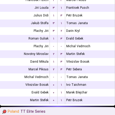
Frantisek Pusch
۲
۳
Marcel Pikous
Jiri Louda
۳
۱
Frantisek Pusch
Julius Didi
۱
۳
Petr Bruzek
Jakub Stolfa
۳
۱
Tomas Janata
Plachy Jiri
۳
۲
Darin Kryl
Roman Guliak
۱
۳
Evald Gebek
Plachy Jiri
-
-
Michal Vedmoch
Novotny Miroslav
۲
۳
Martin Stefek
David Mikula
۱
۳
Vitezslav Bosak
Marcel Pikous
۲
۳
Petr Sebera
Michal Vedmoch
-
-
Tomas Janata
Vitezslav Bosak
۰
۱
Ivo Taichman
Evald Gebek
۰
۱
Marek Blejchar
Martin Stefek
۰
۱
Petr Bruzek
Poland
TT Elite Series