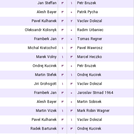
Jan Steffan
۳
۱
Petr Bruzek
Alesh Bayer
۳
۰
Patrik Pycha
Pavel Kulhanek
۳
۲
Vaclav Dolezal
Oleksandr Kolisnyk
۳
۰
Radim Urbaniec
Framberk Jan
۳
۰
Tomas Regner
Michal Kratochvil
۱
۳
Pavel Wawrosz
Marek Volny
۱
۳
Marcel Heczko
Ondrej Kucirek
۳
۰
Petr Bruzek
Martin Stefek
۳
۱
Ondrej Kucirek
Jiri Grohsgott
۱
۳
Vaclav Dolezal
Framberk Jan
۳
۰
Jaroslav Strnad 1964
Alesh Bayer
۳
۰
Martin Sobisek
Martin Vizek
۱
۳
Mark Robin Wagner
Pavel Kulhanek
۳
۱
Vaclav Dolezal
Radek Bartunek
۲
۳
Ondrej Kucirek