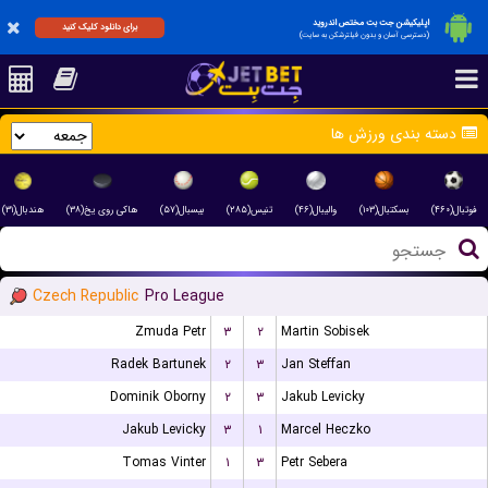
اپلیکیشن جت بت مختص اندروید
برای دانلود کلیک کنید
(دسترسی آسان و بدون فیلترشکن به سایت)
دسته بندی ورزش ها
فوتبال(۴۶۰)
بسکتبال(۱۰۳)
والیبال(۴۶)
تنیس(۲۸۵)
بیسبال(۵۷)
هاکی روی یخ(۳۸)
هندبال(۳۱)
Czech Republic
Pro League
Zmuda Petr
۳
۲
Martin Sobisek
Radek Bartunek
۲
۳
Jan Steffan
Dominik Oborny
۲
۳
Jakub Levicky
Jakub Levicky
۳
۱
Marcel Heczko
Tomas Vinter
۱
۳
Petr Sebera