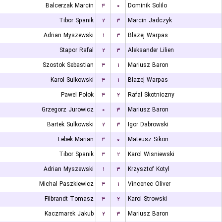
Balcerzak Marcin
۳
۰
Dominik Solilo
Tibor Spanik
۲
۳
Marcin Jadczyk
Adrian Myszewski
۱
۳
Blazej Warpas
Stapor Rafal
۲
۳
Aleksander Lilien
Szostok Sebastian
۳
۱
Mariusz Baron
Karol Sulkowski
۳
۱
Blazej Warpas
Pawel Polok
۳
۲
Rafal Skotniczny
Grzegorz Jurowicz
۰
۳
Mariusz Baron
Bartek Sulkowski
۲
۳
Igor Dabrowski
Lebek Marian
۳
۰
Mateusz Sikon
Tibor Spanik
۳
۲
Karol Wisniewski
Adrian Myszewski
۱
۳
Krzysztof Kotyl
Michal Paszkiewicz
۳
۱
Vincenec Oliver
Filbrandt Tomasz
۳
۲
Karol Strowski
Kaczmarek Jakub
۲
۳
Mariusz Baron