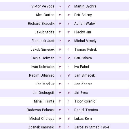
Viktor Vejvoda
۰
۳
Martin Sychra
Ales Barton
۳
۲
Petr Saleny
Richard Skacelik
۳
۰
Adrian Walek
Jakub Stolfa
۳
۲
Plachy Jiri
Frantisek Just
۲
۳
Michal Vesely
Jakub Simecek
۳
۱
Tomas Petrek
Denis Hofman
۲
۳
Petr Sebera
Ivan Kolenciak
۳
۱
Ivo Palmi
Radim Urbaniec
۱
۳
Jan Simecek
Jan Mecl Jr.
۳
۱
Jan Kanera
Jiri Grohsgott
۳
۲
Jiri Svec
Mihail Trinta
۳
۱
Tibor Kolenic
Radovan Polasek
۳
۱
Daniel Tomica
Michal Chalupa
۳
۲
Lukas Kern
Zdenek Kasinski
۳
۱
Jaroslav Strnad 1964