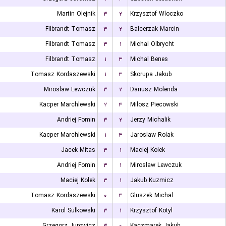
Martin Olejnik
۳
۲
Krzysztof Wloczko
Filbrandt Tomasz
۳
۲
Balcerzak Marcin
Filbrandt Tomasz
۳
۱
Michal Olbrycht
Filbrandt Tomasz
۱
۳
Michal Benes
Tomasz Kordaszewski
۱
۳
Skorupa Jakub
Miroslaw Lewczuk
۳
۲
Dariusz Molenda
Kacper Marchlewski
۲
۳
Milosz Piecowski
Andriej Fomin
۳
۲
Jerzy Michalik
Kacper Marchlewski
۱
۳
Jaroslaw Rolak
Jacek Mitas
۳
۱
Maciej Kolek
Andriej Fomin
۳
۱
Miroslaw Lewczuk
Maciej Kolek
۳
۱
Jakub Kuzmicz
Tomasz Kordaszewski
۰
۳
Gluszek Michal
Karol Sulkowski
۳
۱
Krzysztof Kotyl
Grzegorz Jurowicz
۳
۰
Kaczmarek Jakub