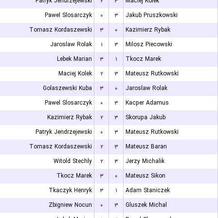
Patryk Jendrzejewski
۲
۳
Maciej Kolek
Pawel Slosarczyk
۰
۳
Jakub Pruszkowski
Tomasz Kordaszewski
۳
۰
Kazimierz Rybak
Jaroslaw Rolak
۱
۳
Milosz Piecowski
Lebek Marian
۳
۱
Tkocz Marek
Maciej Kolek
۲
۳
Mateusz Rutkowski
Golaszewski Kuba
۳
۰
Jaroslaw Rolak
Pawel Slosarczyk
۰
۳
Kacper Adamus
Kazimierz Rybak
۲
۳
Skorupa Jakub
Patryk Jendrzejewski
۰
۳
Mateusz Rutkowski
Tomasz Kordaszewski
۲
۳
Mateusz Baran
Witold Stechly
۲
۳
Jerzy Michalik
Tkocz Marek
۳
۰
Mateusz Sikon
Tkaczyk Henryk
۳
۱
Adam Staniczek
Zbigniew Nocun
۰
۳
Gluszek Michal