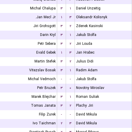
Michal Chalupa
۳
۱
Daniel Unzeitig
Jan Mecl Jr.
۱
۳
Oleksandr Kolisnyk
Jiri Grohsgott
۳
۲
Zdenek Kasinski
Darin Kryl
۳
۱
Jakub Stolfa
Petr Sebera
۳
۲
Jiri Louda
Evald Gebek
۱
۳
Jan Hrabec
Martin Stefek
۳
۲
Julius Didi
Vitezslav Bosak
۳
۱
Radim Adam
Michal Vedmoch
-
-
Jakub Stolfa
Petr Bruzek
۳
۰
Novotny Miroslav
Marek Blejchar
۳
۱
Roman Guliak
Tomas Janata
۳
۲
Plachy Jiri
Filip Zurek
-
-
David Mikula
Ivo Taichman
۲
۳
David Mikula