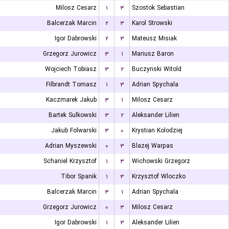
Milosz Cesarz
۱
۳
Szostok Sebastian
Balcerzak Marcin
۲
۳
Karol Strowski
Igor Dabrowski
۲
۳
Mateusz Misiak
Grzegorz Jurowicz
۳
۱
Mariusz Baron
Wojciech Tobiasz
۳
۲
Buczynski Witold
Filbrandt Tomasz
۱
۳
Adrian Spychala
Kaczmarek Jakub
۳
۱
Milosz Cesarz
Bartek Sulkowski
۳
۲
Aleksander Lilien
Jakub Folwarski
۳
۰
Krystian Kolodziej
Adrian Myszewski
۰
۳
Blazej Warpas
Schaniel Krzysztof
۱
۳
Wichowski Grzegorz
Tibor Spanik
۱
۳
Krzysztof Wloczko
Balcerzak Marcin
۳
۱
Adrian Spychala
Grzegorz Jurowicz
۰
۳
Milosz Cesarz
Igor Dabrowski
۱
۳
Aleksander Lilien