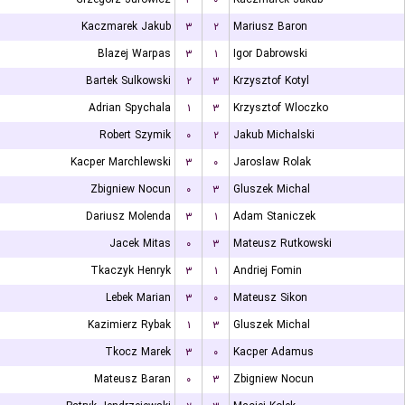
Kaczmarek Jakub
۳
۲
Mariusz Baron
Blazej Warpas
۳
۱
Igor Dabrowski
Bartek Sulkowski
۲
۳
Krzysztof Kotyl
Adrian Spychala
۱
۳
Krzysztof Wloczko
Robert Szymik
۰
۲
Jakub Michalski
Kacper Marchlewski
۳
۰
Jaroslaw Rolak
Zbigniew Nocun
۰
۳
Gluszek Michal
Dariusz Molenda
۳
۱
Adam Staniczek
Jacek Mitas
۰
۳
Mateusz Rutkowski
Tkaczyk Henryk
۳
۱
Andriej Fomin
Lebek Marian
۳
۰
Mateusz Sikon
Kazimierz Rybak
۱
۳
Gluszek Michal
Tkocz Marek
۳
۰
Kacper Adamus
Mateusz Baran
۰
۳
Zbigniew Nocun