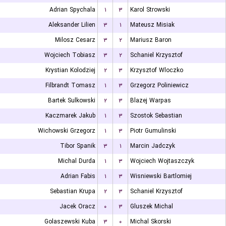
Adrian Spychala
۱
۳
Karol Strowski
Aleksander Lilien
۳
۱
Mateusz Misiak
Milosz Cesarz
۳
۲
Mariusz Baron
Wojciech Tobiasz
۳
۲
Schaniel Krzysztof
Krystian Kolodziej
۲
۳
Krzysztof Wloczko
Filbrandt Tomasz
۱
۳
Grzegorz Poliniewicz
Bartek Sulkowski
۲
۳
Blazej Warpas
Kaczmarek Jakub
۱
۳
Szostok Sebastian
Wichowski Grzegorz
۱
۳
Piotr Gumulinski
Tibor Spanik
۳
۱
Marcin Jadczyk
Michal Durda
۱
۳
Wojciech Wojtaszczyk
Adrian Fabis
۱
۳
Wisniewski Bartlomiej
Sebastian Krupa
۲
۳
Schaniel Krzysztof
Jacek Oracz
۰
۳
Gluszek Michal
Golaszewski Kuba
۳
۰
Michal Skorski