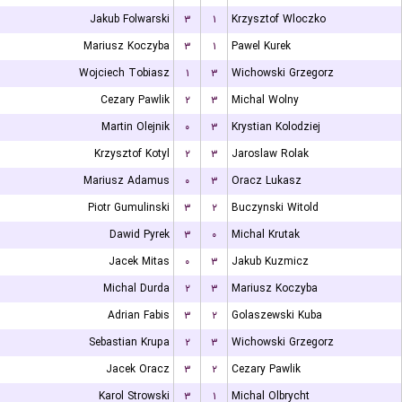
Jakub Folwarski
۳
۱
Krzysztof Wloczko
Mariusz Koczyba
۳
۱
Pawel Kurek
Wojciech Tobiasz
۱
۳
Wichowski Grzegorz
Cezary Pawlik
۲
۳
Michal Wolny
Martin Olejnik
۰
۳
Krystian Kolodziej
Krzysztof Kotyl
۲
۳
Jaroslaw Rolak
Mariusz Adamus
۰
۳
Oracz Lukasz
Piotr Gumulinski
۳
۲
Buczynski Witold
Dawid Pyrek
۳
۰
Michal Krutak
Jacek Mitas
۰
۳
Jakub Kuzmicz
Michal Durda
۲
۳
Mariusz Koczyba
Adrian Fabis
۳
۲
Golaszewski Kuba
Sebastian Krupa
۲
۳
Wichowski Grzegorz
Jacek Oracz
۳
۲
Cezary Pawlik
Karol Strowski
۳
۱
Michal Olbrycht