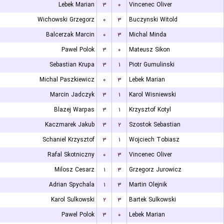
Lebek Marian
۳
۰
Vincenec Oliver
Wichowski Grzegorz
۰
۳
Buczynski Witold
Balcerzak Marcin
۰
۳
Michal Minda
Pawel Polok
۳
۰
Mateusz Sikon
Sebastian Krupa
۳
۱
Piotr Gumulinski
Michal Paszkiewicz
۰
۳
Lebek Marian
Marcin Jadczyk
۳
۱
Karol Wisniewski
Blazej Warpas
۳
۱
Krzysztof Kotyl
Kaczmarek Jakub
۳
۲
Szostok Sebastian
Schaniel Krzysztof
۳
۱
Wojciech Tobiasz
Rafal Skotniczny
۰
۳
Vincenec Oliver
Milosz Cesarz
۱
۳
Grzegorz Jurowicz
Adrian Spychala
۱
۳
Martin Olejnik
Karol Sulkowski
۲
۳
Bartek Sulkowski
Pawel Polok
۳
۰
Lebek Marian