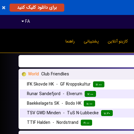
برای دانلود کلیک کنید
FA
کازینو آنلاین
پشتیبانی
راهنما
World
Club Friendlies
IFK Skovde HK
-
GF Kroppskultur
۱۷:۰۰
Runar Sandefjord
-
Elverum
۱۷:۰۰
Baekkelagets SK
-
Bodo HK
۱۸:۰۰
TSV GWD Minden
-
TuS N-Lubbecke
۱۸:۳۰
TTIF Halden
-
Nordstrand
۱۹:۰۰