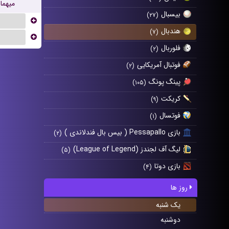
میهما
بیسبال
(۲۷)
...
هندبال
(۷)
...
فلوربال
(۲)
فوتبال آمریکایی
(۲)
پینگ پونگ
(۱۰۵)
کریکت
(۹)
فوتسال
(۱)
بازی Pessapallo ( بیس بال فندلاندی )
(۲)
لیگ آف لجندز (League of Legend)
(۵)
بازی دوتا
(۴)
روز ها
یک شنبه
دوشنبه