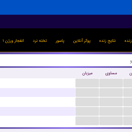
نده
نتایج زنده
پوکر آنلاین
پاسور
تخته نرد
انفجار ورژن ۱
ن
مساوی
میزبان
...
...
...
...
...
...
...
...
...
...