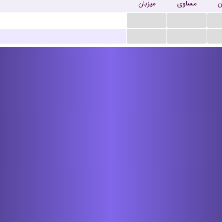
ن
مساوی
میزبان
...
...
...
...