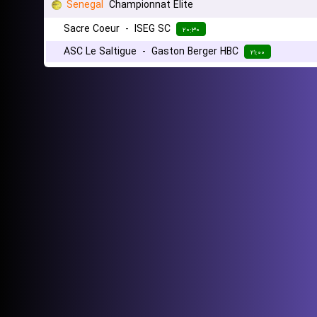
Senegal
Championnat Elite
Sacre Coeur
-
ISEG SC
۲۰:۳۰
ASC Le Saltigue
-
Gaston Berger HBC
۲۱:۰۰