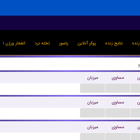
نده
نتایج زنده
پوکر آنلاین
پاسور
تخته نرد
انفجار ورژن ۱
ن
مساوی
میزبان
...
...
ن
مساوی
میزبان
...
...
ن
مساوی
میزبان
...
...