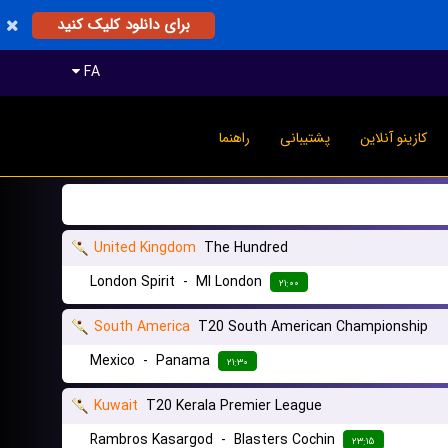
برای دانلود کلیک کنید
FA
کازینو آنلاین
پشتیبانی
راهنما
United Kingdom
The Hundred
London Spirit
-
MI London
۲۱:۰۰
South America
T20 South American Championship
Mexico
-
Panama
۲۱:۳۰
Kuwait
T20 Kerala Premier League
Rambros Kasargod
-
Blasters Cochin
۲۳:۱۵