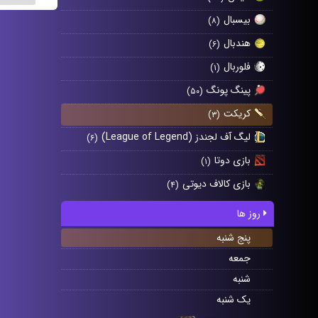
بیسبال
(۸)
هندبال
(۶)
فلوربال
(۱)
پینگ پونگ
(۵۰)
کریکت
(۳)
لیگ آف لجندز (League of Legend)
(۶)
بازی دوتا
(۱)
بازی کالاف دیوتی
(۴)
روز ها
پنج شنبه
جمعه
شنبه
یک شنبه