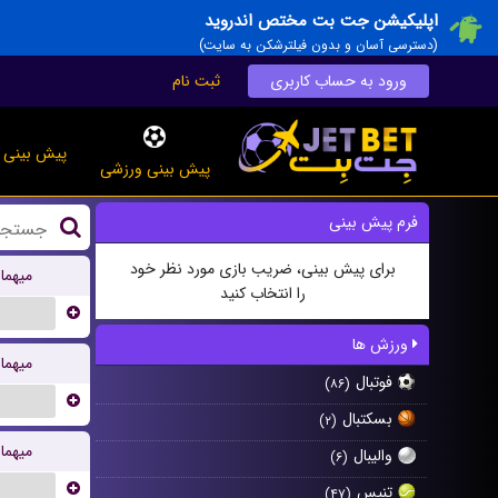
اپلیکیشن جت بت مختص اندروید
(دسترسی آسان و بدون فیلترشکن به سایت)
ورود به حساب کاربری
ثبت نام
پیش بینی ز
پیش بینی ورزشی
فرم پیش بینی
برای پیش بینی، ضریب بازی مورد نظر خود
میهما
را انتخاب کنید
...
ورزش ها
میهما
فوتبال
(۸۶)
...
بسکتبال
(۲)
میهما
والیبال
(۶)
...
تنیس
(۴۷)