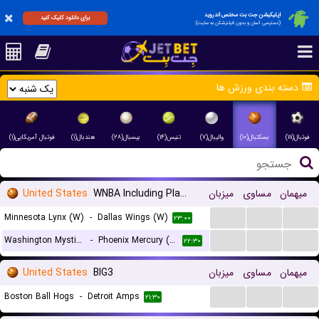
اپلیکیشن جت بت مختص اندروید
برای دانلود کلیک کنید
(دسترسی آسان و بدون فیلترشکن به سایت)
دسته بندی ورزش ها
فوتبال(۱۱۱)
بسکتبال(۱۰)
والیبال(۷)
تنیس(۱۴)
بیسبال(۲۸)
هندبال(۱)
فوتبال آمریکایی(۱)
United States
WNBA Including Playoffs
میزبان
مساوی
میهمان
...
...
...
Minnesota Lynx (W)
-
Dallas Wings (W)
۲۳:۰۰
...
...
...
Washington Mystics (W)
-
Phoenix Mercury (W)
۲۲:۳۰
United States
BIG3
میزبان
مساوی
میهمان
...
...
...
Boston Ball Hogs
-
Detroit Amps
۲۱:۳۰