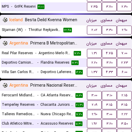
MPS
-
GrIFK Reservi
۲.۳۵
۳.۷۰
۲.۳۰
۲۱:۰۰
Iceland
Besta Deild Kvenna Women
میزبان
مساوی
میهمان
Stjarnan (W)
-
Throttur Reykjavik (W)
۲.۰۲
۳.۳۰
۲.۹۰
۲۲:۴۵
Argentina
Primera B Metropolitana Reserves
میزبان
مساوی
میهمان
Real Pilar Reserves
-
Argentino Merlo Reserves
۱.۳۱
۴.۷۵
۷.۰۰
۱۷:۳۰
Deportivo Camioneros Reserves
-
Flandria Reserves
۲.۲۰
۳.۲۰
۲.۷۳
۱۷:۳۰
Villa San Carlos Reserves
-
Deportivo Laferrere Reserves
۱.۳۷
۴.۳۳
۶.۰۰
۱۶:۳۰
Argentina
Primera Nacional Reserves
میزبان
مساوی
میهمان
Ferrocarril Midland Reserves
-
CA Atlanta Reserves
۳.۰۰
۳.۱۰
۲.۱۵
۱۸:۳۰
Temperley Reserves
-
Chacarita Juniors Reserves
۲.۰۹
۳.۱۵
۳.۱۵
۲۰:۳۰
Talleres Remedios Reserves
-
Nueva Chicago Reserves
۲.۹۰
۳.۰۰
۲.۲۲
۱۷:۳۰
Club Atletico Mitre Reserves
-
Acassuso Reserves
۱.۹۲
۳.۲۰
۳.۵۰
۱۸:۳۰