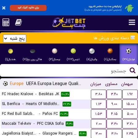
اپلیکیشن جت بت مختص اندروید
برای دانلود کلیک کنید
(دسترسی آسان و بدون فیلترشکن به سایت)
دسته بندی ورزش ها
فوتبال(۱۳۸)
بسکتبال(۸)
والیبال(۵)
تنیس(۲۶۳)
بیسبال(۱۴)
هاکی روی یخ(۱۷)
هندبال(۱)
Europe
UEFA Europa League Qualification
میزبان
مساوی
میهمان
FC Hradec Kralove
-
Besiktas JK
۳.۸۰
۳.۴۰
۱.۹۲
۲۰:۳۰
SL Benfica
-
Hearts Of Midlothian FC
۱.۱۳
۹.۰۰
۱۵.۰۰
۲۲:۳۰
FC Red Bull Salzburg
-
Pafos FC
۱.۵۳
۴.۱۵
۵.۰۰
۲۰:۳۰
Maccabi Tel-Aviv
-
PFC CSKA Sofia
۲.۰۰
۳.۳۰
۳.۷۰
۱۹:۳۰
Jagiellonia Białystok
-
Glasgow Rangers FC
۳.۰۰
۳.۲۰
۲.۳۵
۱۹:۳۰