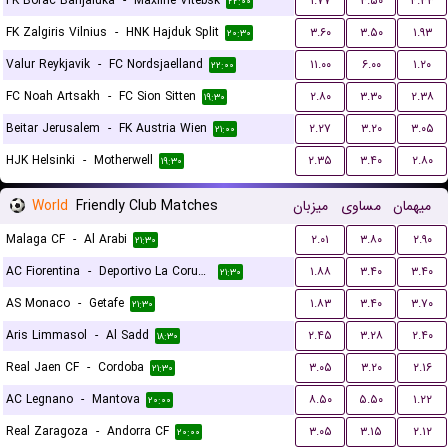
FK Borac Banjaluka
-
Maxline Vitebsk
۱.۷۷
۳.۵۰
۴.۳۳
۲۲:۰۰
FK Zalgiris Vilnius
-
HNK Hajduk Split
۳.۶۰
۳.۵۰
۱.۹۳
۲۰:۳۰
Valur Reykjavik
-
FC Nordsjaelland
۱۱.۰۰
۶.۰۰
۱.۲۰
۲۲:۰۰
FC Noah Artsakh
-
FC Sion Sitten
۲.۸۰
۳.۳۰
۲.۳۸
۱۹:۳۰
Beitar Jerusalem
-
FK Austria Wien
۲.۲۷
۳.۲۰
۳.۰۵
۲۱:۰۰
HJK Helsinki
-
Motherwell
۲.۳۵
۳.۴۰
۲.۸۰
۱۹:۳۰
World
Friendly Club Matches
میزبان
مساوی
میهمان
Malaga CF
-
Al Arabi
۲.۰۱
۳.۸۰
۲.۹۰
۲۱:۳۰
AC Fiorentina
-
Deportivo La Coruna
۱.۸۸
۳.۴۰
۳.۴۰
۲۱:۳۰
AS Monaco
-
Getafe
۱.۸۳
۳.۴۰
۳.۷۰
۲۱:۳۰
Aris Limmasol
-
Al Sadd
۲.۴۵
۳.۲۸
۲.۴۰
۱۸:۳۰
Real Jaen CF
-
Cordoba
۳.۰۵
۳.۲۰
۲.۱۶
۲۱:۳۰
AC Legnano
-
Mantova
۸.۵۰
۵.۵۰
۱.۲۲
۲۰:۰۰
Real Zaragoza
-
Andorra CF
۳.۰۵
۳.۱۵
۲.۱۲
۲۰:۰۰