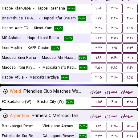
Hapoel Kfar-Saba
-
Hapoel Raanana
۲.۰۶
۳.۲۰
۳.۱۰
۲۰:۳۰
Bnei-Yehuda Tel-Aviv
-
Hapoel Kfar Shelem
۱.۷۳
۳.۴۰
۴.۰۰
۲۰:۳۰
Hapoel Acre FC
-
Kiryat Yam
۳.۳۰
۳.۲۰
۱.۹۵
۲۰:۳۰
MS Ashdod
-
Hapoel Ironi Rishon Lezion
۱.۷۷
۳.۵۰
۳.۶۰
۲۰:۳۰
Ironi Modiin
-
KAFR Qasim
۲.۷۷
۲.۹۰
۲.۳۹
۲۰:۳۰
Maccabi Bnei Raina
-
Maccabi Ahi Nazareth FC
۱.۹۸
۳.۴۰
۳.۱۰
۲۰:۳۰
Maccabi Ironi Kiryat Gat
-
Maccabi Yafo Kabilyo
۲.۵۰
۳.۱۵
۲.۴۰
۲۰:۳۰
Hapoel Afula
-
Maccabi Herzliya
۴.۱۵
۳.۶۰
۱.۶۵
۲۰:۳۰
World
Friendlies Club Matches Women
میزبان
مساوی
میهمان
FC Badalona (W)
-
Bristol City (W)
۱.۵۶
۴.۰۰
۳.۸۰
۲۰:۳۰
Argentina
Primera C Metropolitana Reserves
میزبان
مساوی
میهمان
Berazategui Reserves
-
Victoriano Arenas Reserves
۱.۱۳
۶.۵۰
۱۲.۰۰
۲۰:۳۰
Estrella del Sur Reserves
-
CA Lugano Reserves
۲.۳۳
۳.۲۰
۲.۶۰
۱۹:۳۰