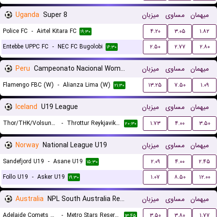
Uganda
Super 8
میزبان
مساوی
میهمان
Police FC
-
Airtel Kitara FC
۴.۲۰
۳.۰۵
۱.۸۲
۱۹:۳۰
Entebbe UPPC FC
-
NEC FC Bugolobi
۲.۵۰
۲.۷۷
۲.۸۰
۱۶:۳۰
Peru
Campeonato Nacional Women
میزبان
مساوی
میهمان
Flamengo FBC (W)
-
Alianza Lima (W)
۱۳.۲۵
۷.۵۰
۱.۰۹
۲۱:۳۰
Iceland
U19 League
میزبان
مساوی
میهمان
Thor/THK/Volsungur U19
-
Throttur Reykjavik U19
۱.۷۳
۴.۰۰
۳.۵۰
۲۰:۳۰
Norway
National League U19
میزبان
مساوی
میهمان
Sandefjord U19
-
Asane U19
۲.۰۹
۴.۰۰
۲.۴۵
۱۵:۳۰
Follo U19
-
Asker U19
۱.۰۷
۸.۵۰
۱۲.۰۰
۱۹:۳۰
Australia
NPL South Australia Reserves
میزبان
مساوی
میهمان
Adelaide Comets Reserves
-
Metro Stars Reserves
۳.۵۰
۳.۸۰
۱.۷۷
۱۳:۴۵