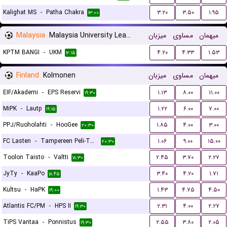
Kalighat MS
-
Patha Chakra
۳.۲۰
۳.۵۰
۱.۹۵
۱۳:۰۰
Malaysia
Malaysia University League
میزبان
مساوی
میهمان
KPTM BANGI
-
UKM
۴.۲۰
۴.۳۳
۱.۵۳
۱۲:۱۵
Finland
Kolmonen
میزبان
مساوی
میهمان
EIF/Akademi
-
EPS Reservi
۱.۱۳
۸.۰۰
۱۱.۰۰
۱۹:۳۰
MiPK
-
Lautp
۱.۲۲
۶.۰۰
۷.۰۰
۱۹:۱۵
PPJ/Ruoholahti
-
HooGee
۱.۸۵
۴.۰۰
۳.۰۰
۲۰:۳۰
FC Lasten
-
Tampereen Peli-Toverit
۱.۰۶
۹.۰۰
۱۵.۰۰
۲۰:۳۰
Toolon Taisto
-
Valtti
۲.۴۵
۳.۷۰
۲.۲۷
۱۸:۳۰
JyTy
-
KaaPo
۳.۴۰
۴.۲۰
۱.۷۱
۱۸:۴۵
Kultsu
-
HaPK
۱.۴۳
۴.۷۵
۴.۵۰
۱۹:۰۰
Atlantis FC/PM
-
HPS II
۲.۳۱
۴.۰۰
۲.۲۷
۱۹:۳۰
TiPS Vantaa
-
Ponnistus
۲.۵۵
۳.۸۰
۲.۰۵
۱۹:۳۰