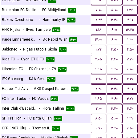
FC Lugano
-
NSI Runavík
۱.۱۱
۸.۵۰
۱۹.۰۰
۲۲:۰۰
Bohemian FC Dublin
-
FC Midtjylland
۷.۰۰
۵.۰۰
۱.۳۶
۲۲:۱۵
Rakow Czestochowa
-
Hammarby IF
۲.۲۲
۳.۳۰
۳.۱۰
۲۰:۳۰
HNK Rijeka
-
Ilves Tampere
۱.۱۸
۶.۰۰
۱۳.۲۵
۲۲:۱۵
Paide Linnameeskond
-
SK Rapid Wien
۱۳.۰۰
۶.۰۰
۱.۲۰
۱۹:۳۰
Jablonec
-
Rigas Futbola Skola
۱.۷۳
۳.۵۰
۴.۵۰
۱۹:۳۰
Riga FC
-
Gyori ETO FC
۲.۰۵
۳.۴۰
۳.۳۰
۲۰:۳۰
Hibernian FC
-
FK Shkendija 79
۱.۴۵
۴.۲۰
۶.۵۰
۲۲:۳۰
IFK Goteborg
-
KAA Gent
۲.۹۰
۳.۳۰
۲.۳۰
۲۰:۳۰
Hapoel Tel-Aviv
-
GKS Dospel Katowice
۲.۲۰
۳.۳۰
۳.۱۰
۲۱:۳۰
FC Inter Turku
-
FC Vaduz
۱.۸۵
۳.۶۰
۳.۷۰
۱۸:۳۰
Inter Club d'Escaldes
-
Flora Tallinn
۲.۰۰
۳.۳۰
۳.۶۰
۲۰:۳۰
SP Tre Fiori
-
FC Drita Gjilan
۸.۵۰
۵.۰۰
۱.۳۱
۲۲:۳۰
CFR 1907 Cluj
-
Tromso IL
۲.۷۰
۳.۲۰
۲.۵۰
۲۰:۰۰