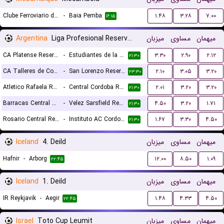
Clube Ferroviario de Maputo
-
Baia Pemba
۱.۴۸
۳.۲۸
۷.۰۰
۱۶:۱۵
Argentina
Liga Profesional Reserves
میزبان
مساوی
میهمان
CA Platense Reserves
-
Estudiantes de la Plata Reserves
۳.۳۰
۲.۹۰
۲.۱۲
۲۱:۳۰
CA Talleres de Cordoba Reserves
-
San Lorenzo Reserves
۲.۱۰
۳.۰۵
۳.۲۰
۲۳:۳۰
Atletico Rafaela Reserves
-
Central Cordoba Reserves
۲.۰۱
۳.۲۰
۳.۲۰
۲۱:۳۰
Barracas Central Reserves
-
Velez Sarsfield Reserves
۴.۵۰
۳.۲۰
۱.۷۱
۲۱:۳۰
Rosario Central Reserves
-
Instituto AC Cordoba Reserves
۱.۶۷
۳.۳۰
۴.۵۰
۲۱:۳۰
Iceland
4. Deild
میزبان
مساوی
میهمان
Hafnir
-
Arborg
۱۲.۰۰
۸.۵۰
۱.۰۹
۲۲:۴۵
Iceland
1. Deild
میزبان
مساوی
میهمان
IR Reykjavik
-
Aegir
۱.۴۸
۴.۳۳
۴.۵۰
۲۲:۴۵
Israel
Toto Cup Leumit
میزبان
مساوی
میهمان