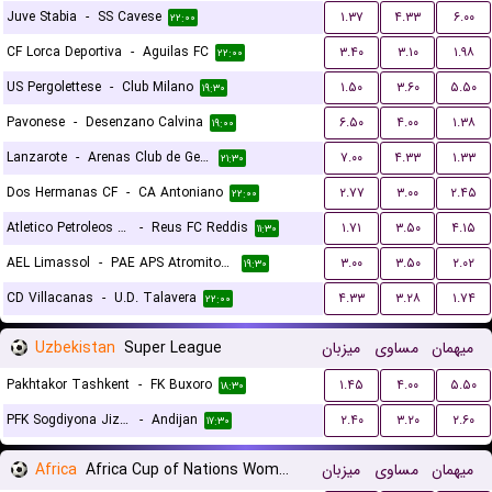
Juve Stabia
-
SS Cavese
۱.۳۷
۴.۳۳
۶.۰۰
۲۲:۰۰
CF Lorca Deportiva
-
Aguilas FC
۳.۴۰
۳.۱۰
۱.۹۸
۲۲:۰۰
US Pergolettese
-
Club Milano
۱.۵۰
۳.۶۰
۵.۵۰
۱۹:۳۰
Pavonese
-
Desenzano Calvina
۶.۵۰
۴.۰۰
۱.۳۸
۱۹:۰۰
Lanzarote
-
Arenas Club de Getxo
۷.۰۰
۴.۳۳
۱.۳۳
۲۱:۳۰
Dos Hermanas CF
-
CA Antoniano
۲.۷۷
۳.۰۰
۲.۴۵
۲۲:۰۰
Atletico Petroleos de Luanda
-
Reus FC Reddis
۱.۷۱
۳.۵۰
۴.۱۵
۱۱:۳۰
AEL Limassol
-
PAE APS Atromitos Athens
۳.۰۰
۳.۵۰
۲.۰۲
۱۹:۳۰
CD Villacanas
-
U.D. Talavera
۴.۳۳
۳.۲۸
۱.۷۴
۲۲:۰۰
Uzbekistan
Super League
میزبان
مساوی
میهمان
Pakhtakor Tashkent
-
FK Buxoro
۱.۴۵
۴.۰۰
۵.۵۰
۱۸:۳۰
PFK Sogdiyona Jizzax
-
Andijan
۲.۴۰
۳.۲۰
۲.۶۰
۱۷:۳۰
Africa
Africa Cup of Nations Women
میزبان
مساوی
میهمان