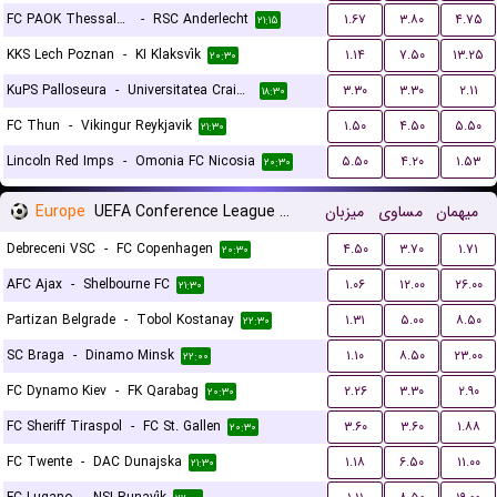
FC PAOK Thessaloniki
-
RSC Anderlecht
۱.۶۷
۳.۸۰
۴.۷۵
۲۱:۱۵
KKS Lech Poznan
-
KI Klaksvík
۱.۱۴
۷.۵۰
۱۳.۲۵
۲۰:۳۰
KuPS Palloseura
-
Universitatea Craiova
۳.۳۰
۳.۳۰
۲.۱۱
۱۸:۳۰
FC Thun
-
Vikingur Reykjavik
۱.۵۰
۴.۵۰
۵.۵۰
۲۱:۳۰
Lincoln Red Imps
-
Omonia FC Nicosia
۵.۵۰
۴.۲۰
۱.۵۳
۲۰:۳۰
Europe
UEFA Conference League Qualification
میزبان
مساوی
میهمان
Debreceni VSC
-
FC Copenhagen
۴.۵۰
۳.۷۰
۱.۷۱
۲۰:۳۰
AFC Ajax
-
Shelbourne FC
۱.۰۶
۱۲.۰۰
۲۶.۰۰
۲۱:۳۰
Partizan Belgrade
-
Tobol Kostanay
۱.۳۱
۵.۰۰
۸.۵۰
۲۲:۳۰
SC Braga
-
Dinamo Minsk
۱.۱۰
۸.۵۰
۲۳.۰۰
۲۲:۰۰
FC Dynamo Kiev
-
FK Qarabag
۲.۲۶
۳.۳۰
۲.۹۰
۲۰:۳۰
FC Sheriff Tiraspol
-
FC St. Gallen
۳.۶۰
۳.۶۰
۱.۸۸
۲۰:۳۰
FC Twente
-
DAC Dunajska
۱.۱۸
۶.۵۰
۱۱.۰۰
۲۱:۳۰