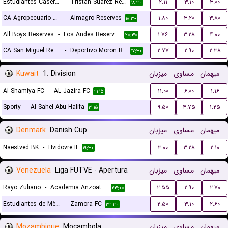
Estudiantes Caseros Reserves
-
Tristan Suarez Reserves
۲.۱۱
۳.۱۰
۳.۰۰
۱۸:۳۰
CA Agropecuario Reserves
-
Almagro Reserves
۱.۸۰
۳.۲۰
۳.۸۰
۱۸:۳۰
All Boys Reserves
-
Los Andes Reserves
۱.۷۶
۳.۲۸
۴.۰۰
۲۰:۳۰
CA San Miguel Reserves
-
Deportivo Moron Reserves
۲.۷۷
۲.۹۰
۲.۳۸
۱۷:۳۰
Kuwait
1. Division
میزبان
مساوی
میهمان
Al Shamiya FC
-
AL Jazira FC
۱۱.۰۰
۶.۰۰
۱.۱۶
۲۱:۱۵
Sporty
-
Al Sahel Abu Halifa
۹.۵۰
۴.۷۵
۱.۲۵
۲۱:۱۵
Denmark
Danish Cup
میزبان
مساوی
میهمان
Naestved BK
-
Hvidovre IF
۳.۰۰
۳.۲۸
۲.۱۰
۱۹:۳۰
Venezuela
Liga FUTVE - Apertura
میزبان
مساوی
میهمان
Rayo Zuliano
-
Academia Anzoategui
۲.۵۵
۲.۹۰
۲.۷۰
۲۳:۰۰
Estudiantes de Mérida
-
Zamora FC
۲.۵۰
۳.۱۰
۲.۶۰
۲۳:۳۰
Mozambique
Mocambola
میزبان
مساوی
میهمان