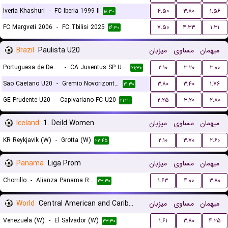
Iveria Khashuri
-
FC Iberia 1999 II
۴.۵۰
۳.۸۰
۱.۵۶
۱۸:۳۰
FC Margveti 2006
-
FC Tbilisi 2025
۷.۵۰
۴.۳۳
۱.۳۱
۱۶:۳۰
Brazil
Paulista U20
میزبان
مساوی
میهمان
Portuguesa de Desportos U20
-
CA Juventus SP U20
۲.۱۰
۳.۲۰
۳.۰۰
۲۱:۳۰
Sao Caetano U20
-
Gremio Novorizontino U20
۳.۸۰
۳.۴۰
۱.۷۶
۲۱:۳۰
GE Prudente U20
-
Capivariano FC U20
۲.۲۵
۳.۲۰
۲.۸۰
۲۱:۳۰
Iceland
1. Deild Women
میزبان
مساوی
میهمان
KR Reykjavik (W)
-
Grotta (W)
۲.۱۰
۳.۷۰
۲.۶۰
۲۲:۴۵
Panama
Liga Prom
میزبان
مساوی
میهمان
Chorrillo
-
Alianza Panama Reserves
۱.۶۳
۴.۰۰
۳.۸۰
۲۳:۳۰
World
Central American and Caribbean Games Women
میزبان
مساوی
میهمان
Venezuela (W)
-
El Salvador (W)
۱.۶۱
۳.۸۰
۴.۲۵
۲۳:۳۰