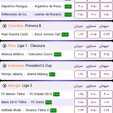
Deportivo Paraguayo Reserves
-
Argentino de Rosario Reserves
۳.۰۰
۳.۵۰
۱.۹۸
۲۰:۳۰
Defensores de Cambaceres Reserves
-
Leones de Rosario Reserves
۲.۵۰
۳.۱۰
۲.۵۰
۲۰:۳۰
Colombia
Primera B
میزبان
مساوی
میهمان
Real Soacha Cundinamarca
-
Boca Juniors Cali
۱.۷۹
۳.۰۵
۴.۳۳
۲۲:۳۰
Peru
Liga 1 - Clausura
میزبان
مساوی
میهمان
Alianza Atletico
-
Cienciano Cusco
۲.۱۸
۳.۱۵
۳.۱۵
۲۳:۳۰
Indonesia
President's Cup
میزبان
مساوی
میهمان
Persija Jakarta
-
Arema Malang
۱.۹۲
۳.۳۰
۳.۴۰
۱۲:۰۰
Georgia
Liga 3
میزبان
مساوی
میهمان
FC Merani Tbilisi
-
FC Didube 2014
۱.۶۵
۳.۷۰
۴.۰۰
۱۶:۳۰
Iberia 2010 Tbilisi
-
FC Gonio
۸.۵۰
۵.۰۰
۱.۲۲
۱۶:۳۰
Kolhketi Khobi
-
Dinamo Tbilisi II
۲.۳۹
۳.۵۰
۲.۳۶
۱۶:۳۰