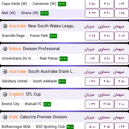
Cape Verde (W)
-
Cameroon (W)
۶.۵۰
۴.۲۰
۱.۳۶
۲۳:۳۰
Mali (W)
-
Ghana (W)
۴.۳۳
۳.۴۰
۱.۶۵
۲۳:۳۰
Australia
New South Wales League 2
میزبان
مساوی
میهمان
Granville Rage
-
Fraser Park
۲.۷۷
۳.۷۰
۲.۰۳
۱۳:۳۰
Bolivia
Division Profesional
میزبان
مساوی
میهمان
Universitario De Vinto
-
Real Potosi
۱.۹۷
۳.۶۰
۳.۴۰
۲۲:۳۰
Australia
South Australia State League 1
میزبان
مساوی
میهمان
Salisbury United
-
South Adelaide
۱.۴۸
۴.۵۰
۴.۵۰
۱۳:۳۰
England
EFL Cup
میزبان
مساوی
میهمان
Bristol City
-
Walsall FC
۱.۳۷
۴.۷۵
۷.۰۰
۲۲:۱۵
India
Calcutta Premier Division
میزبان
مساوی
میهمان
Bidhannagar MSA
-
BSS Sporting Club
۵.۰۰
۴.۱۵
۱.۴۳
۱۳:۰۰