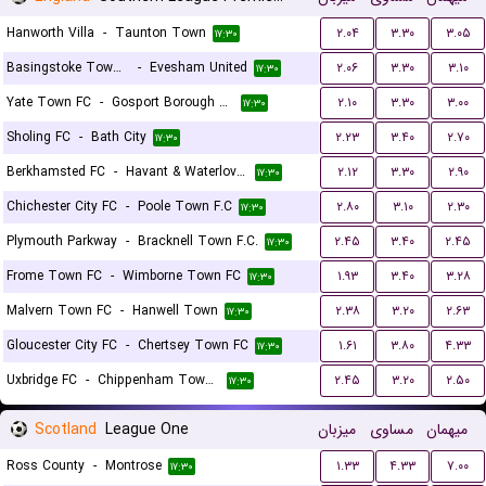
Hanworth Villa
-
Taunton Town
۲.۰۴
۳.۳۰
۳.۰۵
۱۷:۳۰
Basingstoke Town LFC
-
Evesham United
۲.۰۶
۳.۳۰
۳.۱۰
۱۷:۳۰
Yate Town FC
-
Gosport Borough FC
۲.۱۰
۳.۳۰
۳.۰۰
۱۷:۳۰
Sholing FC
-
Bath City
۲.۲۳
۳.۴۰
۲.۷۰
۱۷:۳۰
Berkhamsted FC
-
Havant & Waterloville FC
۲.۱۲
۳.۳۰
۲.۹۰
۱۷:۳۰
Chichester City FC
-
Poole Town F.C
۲.۸۰
۳.۱۰
۲.۳۰
۱۷:۳۰
Plymouth Parkway
-
Bracknell Town F.C.
۲.۴۵
۳.۴۰
۲.۴۵
۱۷:۳۰
Frome Town FC
-
Wimborne Town FC
۱.۹۳
۳.۴۰
۳.۲۸
۱۷:۳۰
Malvern Town FC
-
Hanwell Town
۲.۳۸
۳.۲۰
۲.۶۳
۱۷:۳۰
Gloucester City FC
-
Chertsey Town FC
۱.۶۱
۳.۸۰
۴.۳۳
۱۷:۳۰
Uxbridge FC
-
Chippenham Town FC
۲.۴۵
۳.۲۰
۲.۵۰
۱۷:۳۰
Scotland
League One
میزبان
مساوی
میهمان
Ross County
-
Montrose
۱.۳۳
۴.۳۳
۷.۰۰
۱۷:۳۰