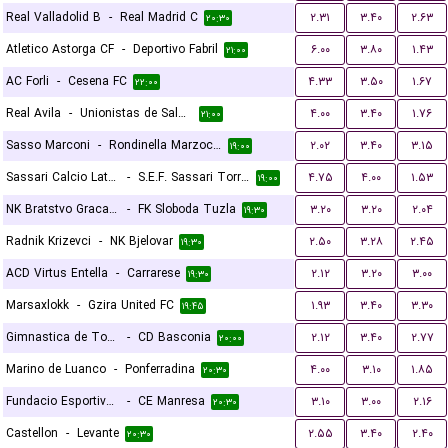
Real Valladolid B
-
Real Madrid C
۲.۳۱
۳.۴۰
۲.۶۳
۲۰:۳۰
Atletico Astorga CF
-
Deportivo Fabril
۶.۰۰
۳.۸۰
۱.۴۳
۲۱:۰۰
AC Forli
-
Cesena FC
۴.۳۳
۳.۵۰
۱.۶۷
۲۲:۰۰
Real Avila
-
Unionistas de Salamanca CF
۴.۰۰
۳.۴۰
۱.۷۶
۲۱:۰۰
Sasso Marconi
-
Rondinella Marzocco
۲.۰۲
۳.۴۰
۳.۱۵
۱۹:۰۰
Sassari Calcio Latte Dolce
-
S.E.F. Sassari Torres 1903
۴.۷۵
۴.۰۰
۱.۵۳
۱۹:۰۰
NK Bratstvo Gracanica
-
FK Sloboda Tuzla
۳.۲۰
۳.۲۰
۲.۰۴
۱۹:۳۰
Radnik Krizevci
-
NK Bjelovar
۲.۵۰
۳.۲۸
۲.۴۵
۱۹:۳۰
ACD Virtus Entella
-
Carrarese
۲.۱۲
۳.۲۰
۳.۰۰
۱۹:۳۰
Marsaxlokk
-
Gzira United FC
۱.۹۳
۳.۴۰
۳.۳۰
۱۹:۴۵
Gimnastica de Torrelavega
-
CD Basconia
۲.۱۲
۳.۴۰
۲.۷۷
۲۰:۰۰
Marino de Luanco
-
Ponferradina
۴.۰۰
۳.۱۰
۱.۸۵
۲۰:۳۰
Fundacio Esportiva Grama
-
CE Manresa
۳.۱۰
۳.۰۰
۲.۱۶
۲۰:۳۰
Castellon
-
Levante
۲.۵۵
۳.۴۰
۲.۴۰
۲۰:۳۰