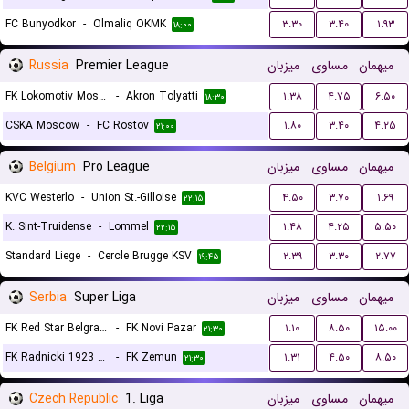
FC Bunyodkor
-
Olmaliq OKMK
۳.۳۰
۳.۴۰
۱.۹۳
۱۸:۰۰
Russia
Premier League
میزبان
مساوی
میهمان
FK Lokomotiv Moscow
-
Akron Tolyatti
۱.۳۸
۴.۷۵
۶.۵۰
۱۸:۳۰
CSKA Moscow
-
FC Rostov
۱.۸۰
۳.۴۰
۴.۲۵
۲۱:۰۰
Belgium
Pro League
میزبان
مساوی
میهمان
KVC Westerlo
-
Union St.-Gilloise
۴.۵۰
۳.۷۰
۱.۶۹
۲۲:۱۵
K. Sint-Truidense
-
Lommel
۱.۴۸
۴.۲۵
۵.۵۰
۲۲:۱۵
Standard Liege
-
Cercle Brugge KSV
۲.۳۹
۳.۳۰
۲.۷۷
۱۹:۴۵
Serbia
Super Liga
میزبان
مساوی
میهمان
FK Red Star Belgrade (Crvena Zvezda)
-
FK Novi Pazar
۱.۱۰
۸.۵۰
۱۵.۰۰
۲۱:۳۰
FK Radnicki 1923 Kragujevac
-
FK Zemun
۱.۳۱
۴.۵۰
۸.۵۰
۲۱:۳۰
Czech Republic
1. Liga
میزبان
مساوی
میهمان