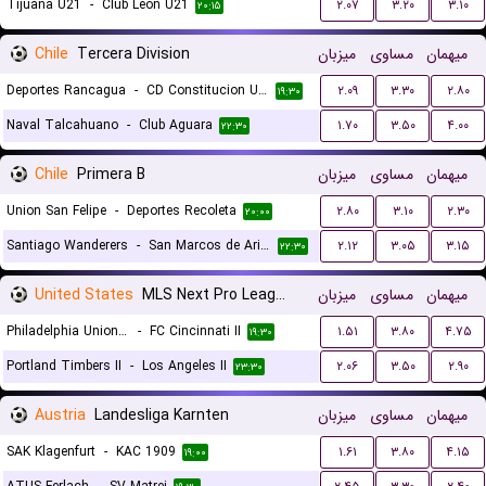
Tijuana U21
-
Club Leon U21
۲.۰۷
۳.۲۰
۳.۱۰
۲۰:۱۵
Chile
Tercera Division
میزبان
مساوی
میهمان
Deportes Rancagua
-
CD Constitucion Unido
۲.۰۹
۳.۳۰
۲.۸۰
۱۹:۳۰
Naval Talcahuano
-
Club Aguara
۱.۷۰
۳.۵۰
۴.۰۰
۲۲:۳۰
Chile
Primera B
میزبان
مساوی
میهمان
Union San Felipe
-
Deportes Recoleta
۲.۸۰
۳.۱۰
۲.۳۰
۲۰:۰۰
Santiago Wanderers
-
San Marcos de Arica
۲.۱۲
۳.۰۵
۳.۱۵
۲۲:۳۰
United States
MLS Next Pro League
میزبان
مساوی
میهمان
Philadelphia Union II
-
FC Cincinnati II
۱.۵۱
۳.۸۰
۴.۷۵
۱۹:۳۰
Portland Timbers II
-
Los Angeles II
۲.۰۶
۳.۵۰
۲.۹۰
۲۳:۳۰
Austria
Landesliga Karnten
میزبان
مساوی
میهمان
SAK Klagenfurt
-
KAC 1909
۱.۶۱
۳.۸۰
۴.۱۵
۱۹:۰۰