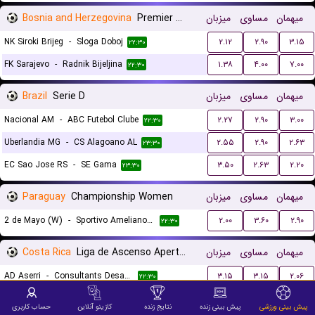
Bosnia and Herzegovina
Premier Liga
میزبان
مساوی
میهمان
NK Siroki Brijeg
-
Sloga Doboj
۲.۱۲
۲.۹۰
۳.۱۵
۲۲:۳۰
FK Sarajevo
-
Radnik Bijeljina
۱.۳۸
۴.۰۰
۷.۰۰
۲۲:۳۰
Brazil
Serie D
میزبان
مساوی
میهمان
Nacional AM
-
ABC Futebol Clube
۲.۲۷
۲.۹۰
۳.۰۰
۲۲:۳۰
Uberlandia MG
-
CS Alagoano AL
۲.۵۵
۲.۹۰
۲.۶۳
۲۳:۳۰
EC Sao Jose RS
-
SE Gama
۳.۵۰
۲.۶۳
۲.۲۰
۲۳:۳۰
Paraguay
Championship Women
میزبان
مساوی
میهمان
2 de Mayo (W)
-
Sportivo Ameliano (W)
۲.۰۰
۳.۶۰
۲.۹۰
۲۲:۳۰
Costa Rica
Liga de Ascenso Apertura gr. B
میزبان
مساوی
میهمان
AD Aserri
-
Consultants Desamparados
۳.۱۵
۳.۱۵
۲.۰۶
۲۲:۳۰
CS Uruguay de Coronado
-
Cariari Pococi
۲.۲۷
۳.۲۰
۲.۷۳
۲۳:۳۰
پیش بینی ورزشی
پیش بینی زنده
نتایج زنده
کازینو آنلاین
حساب کاربری