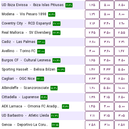
UD Ibiza Eivissa
-
Ibiza Islas Pitiusas
۱.۲۵
۵.۰۰
۸.۵۰
۲۱:۳۰
Modena
-
Vis Pesaro 1898
۱.۲۹
۵.۰۰
۸.۰۰
۱۸:۳۰
Coventry City
-
RCD Espanyol
۲.۱۶
۳.۴۰
۲.۹۰
۲۰:۰۰
Real Mallorca
-
SV Elversberg
۲.۴۵
۳.۵۰
۲.۵۵
۲۲:۳۰
Cadiz
-
Las Palmas
۲.۸۰
۳.۲۰
۲.۳۱
۲۳:۰۰
Avellino
-
Torino FC
۴.۰۰
۳.۶۰
۱.۶۷
۲۲:۰۰
Burgos CF
-
Cultural Leonesa
۱.۶۵
۳.۵۰
۴.۵۰
۲۰:۳۰
Sporting Hasselt
-
Belisia Bilzen
۱.۴۲
۴.۳۳
۵.۵۰
۲۰:۳۰
Cagliari
-
OGC Nice
۲.۶۳
۳.۱۵
۲.۵۰
۲۲:۰۰
Albinoleffe
-
Scanzorosciate
۱.۲۰
۵.۵۰
۱۰.۰۰
۱۸:۳۰
Cittadella
-
Luparense
۱.۳۸
۴.۱۵
۶.۵۰
۱۹:۳۰
AEK Larnaca
-
Omonia FC Aradippou
۱.۴۵
۴.۰۰
۵.۰۰
۱۹:۳۰
UD Barbastro
-
Atletic Lleida
۲.۱۱
۳.۱۵
۳.۰۵
۲۰:۳۰
Genoa
-
Deportivo La Coruna
۲.۵۸
۳.۱۰
۲.۵۸
۲۲:۱۵