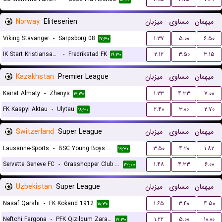
Norway
Eliteserien
میزبان
مساوی
میهمان
Viking Stavanger
-
Sarpsborg 08
۱.۳۷
۵.۰۰
۶.۵۰
۱۷:۳۰
IK Start Kristiansand
-
Fredrikstad FK
۲.۱۲
۳.۵۰
۳.۱۵
۱۹:۳۰
Kazakhstan
Premier League
میزبان
مساوی
میهمان
Kairat Almaty
-
Zhenys
۱.۳۳
۴.۳۳
۷.۰۰
۱۷:۳۰
FK Kaspyi Aktau
-
Ulytau
۲.۴۰
۳.۰۰
۲.۷۰
۱۸:۳۰
Switzerland
Super League
میزبان
مساوی
میهمان
Lausanne-Sports
-
BSC Young Boys Bern
۳.۵۰
۴.۲۰
۱.۸۲
۱۹:۳۰
Servette Geneve FC
-
Grasshopper Club Zurich
۱.۴۸
۴.۳۳
۶.۰۰
۲۲:۰۰
Uzbekistan
Super League
میزبان
مساوی
میهمان
Nasaf Qarshi
-
FK Kokand 1912
۱.۶۵
۳.۴۰
۴.۵۰
۱۸:۳۰
Neftchi Fargona
-
PFK Qizilqum Zarafshon
۱.۲۲
۵.۰۰
۱۰.۰۰
۱۷:۳۰