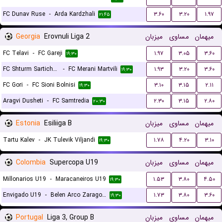
FC Dunav Ruse
-
Arda Kardzhali
۳.۶۰
۳.۲۰
۱.۹۷
۲۱:۴۵
Georgia
Erovnuli Liga 2
میزبان
مساوی
میهمان
FC Telavi
-
FC Gareji
۱.۹۷
۳.۰۵
۳.۶۰
۱۹:۳۰
FC Shturm Sartichala
-
FC Merani Martvili
۱.۹۳
۳.۲۰
۳.۶۰
۱۹:۳۰
FC Gori
-
FC Sioni Bolnisi
۳.۱۰
۳.۱۵
۲.۱۱
۱۹:۳۰
Aragvi Dusheti
-
FC Samtredia
۲.۳۰
۳.۱۵
۲.۸۰
۲۰:۳۰
Estonia
Esiliiga B
میزبان
مساوی
میهمان
Tartu Kalev
-
JK Tulevik Viljandi
۱.۷۸
۴.۲۰
۳.۱۰
۱۹:۳۰
Colombia
Supercopa U19
میزبان
مساوی
میهمان
Millonarios U19
-
Maracaneiros U19
۱.۵۳
۳.۸۰
۴.۵۰
۱۹:۳۰
Envigado U19
-
Belen Arco Zaragoza U19
۱.۷۳
۳.۸۰
۳.۶۰
۱۹:۳۰
Portugal
Liga 3, Group B
میزبان
مساوی
میهمان