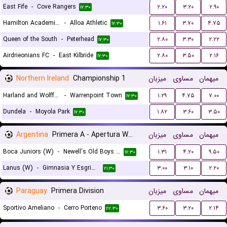
East Fife
-
Cove Rangers
۲.۲۰
۳.۲۰
۲.۹۰
۱۷:۳۰
Hamilton Academical FC
-
Alloa Athletic
۱.۶۱
۳.۷۰
۴.۷۵
۱۷:۳۰
Queen of the South
-
Peterhead
۲.۸۰
۳.۳۰
۲.۲۲
۱۷:۳۰
Airdrieonians FC
-
East Kilbride
۲.۸۰
۳.۵۰
۲.۱۶
۱۷:۳۰
Northern Ireland
Championship 1
میزبان
مساوی
میهمان
Harland and Wolff Welders
-
Warrenpoint Town
۱.۲۹
۴.۷۵
۷.۰۰
۱۷:۳۰
Dundela
-
Moyola Park
۱.۸۲
۳.۶۰
۳.۵۰
۱۷:۳۰
Argentina
Primera A - Apertura Women
میزبان
مساوی
میهمان
Boca Juniors (W)
-
Newell's Old Boys (W)
۱.۳۱
۴.۲۰
۹.۵۰
۱۷:۳۰
Lanus (W)
-
Gimnasia Y Esgrima La Plata (W)
۳.۰۰
۳.۱۰
۲.۲۰
۲۱:۳۰
Paraguay
Primera Division
میزبان
مساوی
میهمان
Sportivo Ameliano
-
Cerro Porteno
۳.۶۰
۳.۲۰
۲.۱۴
۲۲:۳۰