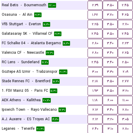
Real Betis
-
Bournemouth
۲.۳۹
۳.۵۰
۲.۴۵
۲۲:۰۰
Osasuna
-
Al Ain
۱.۶۷
۳.۷۰
۴.۲۵
۲۱:۳۰
VfB Stuttgart
-
Everton
۲.۲۵
۳.۵۰
۲.۷۰
۱۸:۳۰
Galatasaray SK
-
Villarreal CF
۲.۴۵
۳.۵۰
۲.۴۵
۲۱:۳۰
FC Schalke 04
-
Atalanta Bergamo
۲.۸۰
۳.۴۰
۲.۲۳
۱۸:۳۰
Valencia CF
-
Newcastle
۲.۸۰
۳.۴۰
۲.۲۵
۲۲:۳۰
RC Lens
-
Sunderland
۲.۴۵
۳.۴۰
۲.۵۰
۱۷:۳۰
Goztepe AS Izmir
-
Trabzonspor
۳.۰۰
۳.۳۰
۲.۰۹
۲۰:۳۰
Stade Rennes FC
-
Brentford
۲.۱۸
۳.۵۰
۲.۷۷
۱۸:۳۰
1. FSV Mainz 05
-
Paris FC
۱.۹۳
۳.۵۰
۳.۲۰
۱۸:۳۰
AEK Athens
-
Kallithea
۱.۱۸
۶.۰۰
۱۱.۰۰
۲۰:۳۰
Ipswich Town
-
Rayo Vallecano
۲.۱۲
۳.۴۰
۲.۸۰
۱۷:۳۰
A.J. Auxerre
-
ES Troyes AC
۲.۱۲
۳.۲۰
۳.۰۵
۱۹:۳۰
Leganes
-
Tenerife
۲.۴۰
۳.۱۰
۲.۸۰
۲۰:۳۰