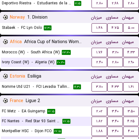
Deportivo Riestra
-
Estudiantes de la Plata
۲.۸۰
۲.۶۸
۲.۸۰
۲۱:۱۵
Norway
1. Division
میزبان
مساوی
میهمان
Stabaek
-
FC Lyn Oslo
۱.۴۸
۴.۷۵
۵.۰۰
۱۷:۳۰
Africa
Africa Cup of Nations Women
میزبان
مساوی
میهمان
Morocco (W)
-
South Africa (W)
۱.۷۶
۳.۲۰
۴.۳۳
۲۳:۳۰
Ivory Coast (W)
-
Algeria (W)
۲.۴۰
۲.۸۰
۲.۹۰
۲۰:۳۰
Estonia
Esiliiga
میزبان
مساوی
میهمان
Nomme Utd U21
-
FCI Levadia Tallinn II
۳.۷۰
۴.۳۳
۱.۶۱
۱۹:۳۰
France
Ligue 2
میزبان
مساوی
میهمان
FC Metz
-
EA Guingamp
۲.۰۲
۳.۴۰
۳.۵۰
۲۲:۱۵
FC Nantes
-
Red Star 93 Saint Ouen
۱.۸۲
۳.۴۰
۴.۲۵
۲۲:۱۵
Montpellier HSC
-
Dijon FCO
۱.۸۸
۳.۴۰
۴.۰۰
۲۲:۱۵