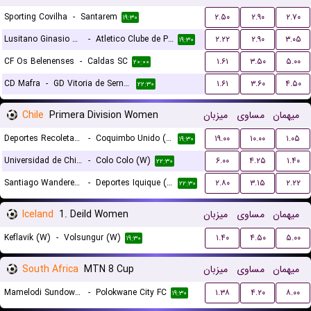
Sporting Covilha
-
Santarem
۲.۵۰
۲.۹۰
۲.۷۰
۱۹:۳۰
Lusitano Ginasio Clube Evora
-
Atletico Clube de Portugal
۲.۲۲
۲.۹۰
۳.۰۵
۱۹:۳۰
CF Os Belenenses
-
Caldas SC
۱.۶۱
۳.۵۰
۵.۰۰
۲۰:۰۰
CD Mafra
-
GD Vitoria de Sernache
۱.۶۱
۳.۶۰
۴.۵۰
۲۲:۳۰
Chile
Primera Division Women
میزبان
مساوی
میهمان
Deportes Recoleta (W)
-
Coquimbo Unido (W)
۱۹.۰۰
۱۰.۰۰
۱.۰۵
۱۹:۳۰
Universidad de Chile (W)
-
Colo Colo (W)
۶.۰۰
۴.۲۵
۱.۴۰
۲۲:۳۰
Santiago Wanderers (W)
-
Deportes Iquique (W)
۲.۸۰
۳.۱۵
۲.۲۲
۲۲:۳۰
Iceland
1. Deild Women
میزبان
مساوی
میهمان
Keflavik (W)
-
Volsungur (W)
۱.۴۰
۴.۵۰
۵.۰۰
۱۹:۳۰
South Africa
MTN 8 Cup
میزبان
مساوی
میهمان
Mamelodi Sundowns FC
-
Polokwane City FC
۱.۳۸
۴.۲۰
۸.۰۰
۱۹:۳۰