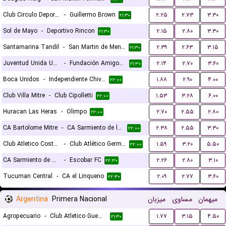
Club Circulo Deportivo
-
Guillermo Brown
۲.۲۵
۲.۷۳
۳.۳۰
۲۱:۳۰
Sol de Mayo
-
Deportivo Rincon
۲.۱۵
۲.۸۰
۳.۳۰
۲۱:۳۰
Santamarina Tandil
-
San Martin de Mendoza
۲.۳۹
۲.۶۳
۳.۱۵
۲۱:۳۰
Juventud Unida Universitario
-
Fundación Amigos por el Deporte
۲.۱۴
۲.۷۰
۳.۶۰
۲۱:۳۰
Boca Unidos
-
Independiente Chivilcoy
۱.۸۸
۲.۹۰
۴.۰۰
۲۲:۰۰
Club Villa Mitre
-
Club Cipolletti
۱.۵۳
۳.۲۸
۶.۰۰
۲۲:۰۰
Huracan Las Heras
-
Olimpo
۲.۷۰
۲.۵۵
۲.۸۰
۲۲:۰۰
CA Bartolome Mitre
-
CA Sarmiento de la Banda
۲.۳۸
۲.۵۵
۳.۳۰
۲۲:۰۰
Club Atletico Costa Brava
-
Club Atlético Germinal
۱.۵۹
۳.۲۰
۵.۵۰
۲۲:۰۰
CA Sarmiento de Resistencia
-
Escobar FC
۲.۲۶
۲.۸۰
۳.۱۰
۲۲:۳۰
Tucuman Central
-
CA el Linqueno
۲.۰۹
۲.۷۷
۳.۶۰
۲۲:۳۰
Argentina
Primera Nacional
میزبان
مساوی
میهمان
Agropecuario
-
Club Atletico Guemes
۱.۷۷
۳.۱۵
۴.۵۰
۲۱:۳۰