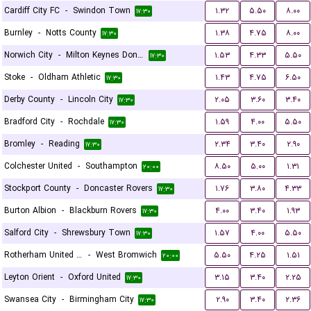
Cardiff City FC
-
Swindon Town
۱.۳۲
۵.۵۰
۸.۰۰
۱۷:۳۰
Burnley
-
Notts County
۱.۳۸
۴.۷۵
۸.۰۰
۱۷:۳۰
Norwich City
-
Milton Keynes Dons FC
۱.۵۳
۴.۳۳
۵.۵۰
۱۷:۳۰
Stoke
-
Oldham Athletic
۱.۴۳
۴.۷۵
۶.۵۰
۱۷:۳۰
Derby County
-
Lincoln City
۲.۰۵
۳.۶۰
۳.۴۰
۱۷:۳۰
Bradford City
-
Rochdale
۱.۵۹
۴.۰۰
۵.۵۰
۱۷:۳۰
Bromley
-
Reading
۲.۳۴
۳.۴۰
۲.۹۰
۱۷:۳۰
Colchester United
-
Southampton
۸.۵۰
۵.۰۰
۱.۳۱
۲۰:۰۰
Stockport County
-
Doncaster Rovers
۱.۷۶
۳.۸۰
۴.۳۳
۱۷:۳۰
Burton Albion
-
Blackburn Rovers
۴.۰۰
۳.۴۰
۱.۹۳
۱۷:۳۰
Salford City
-
Shrewsbury Town
۱.۵۷
۴.۰۰
۵.۵۰
۱۷:۳۰
Rotherham United FC
-
West Bromwich
۵.۵۰
۴.۲۵
۱.۵۱
۲۰:۰۰
Leyton Orient
-
Oxford United
۳.۱۵
۳.۴۰
۲.۲۵
۱۷:۳۰
Swansea City
-
Birmingham City
۲.۹۰
۳.۴۰
۲.۳۶
۱۷:۳۰