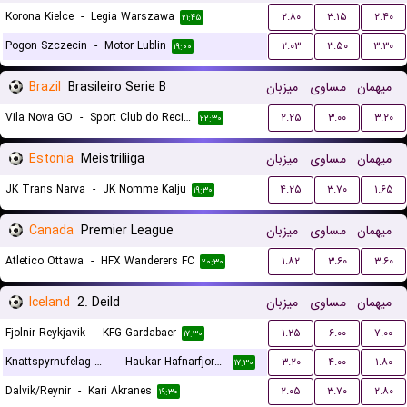
Korona Kielce
-
Legia Warszawa
۲.۸۰
۳.۱۵
۲.۴۰
۲۱:۴۵
Pogon Szczecin
-
Motor Lublin
۲.۰۳
۳.۵۰
۳.۳۰
۱۹:۰۰
Brazil
Brasileiro Serie B
میزبان
مساوی
میهمان
Vila Nova GO
-
Sport Club do Recife
۲.۲۵
۳.۰۰
۳.۲۰
۲۲:۳۰
Estonia
Meistriliiga
میزبان
مساوی
میهمان
JK Trans Narva
-
JK Nomme Kalju
۴.۲۵
۳.۷۰
۱.۶۵
۱۹:۳۰
Canada
Premier League
میزبان
مساوی
میهمان
Atletico Ottawa
-
HFX Wanderers FC
۱.۸۲
۳.۶۰
۳.۶۰
۲۰:۳۰
Iceland
2. Deild
میزبان
مساوی
میهمان
Fjolnir Reykjavik
-
KFG Gardabaer
۱.۲۵
۶.۰۰
۷.۰۰
۱۷:۳۰
Knattspyrnufelag Austfjarda
-
Haukar Hafnarfjordur
۳.۲۰
۴.۰۰
۱.۸۰
۱۷:۳۰
Dalvik/Reynir
-
Kari Akranes
۲.۰۵
۳.۷۰
۲.۸۰
۱۹:۳۰