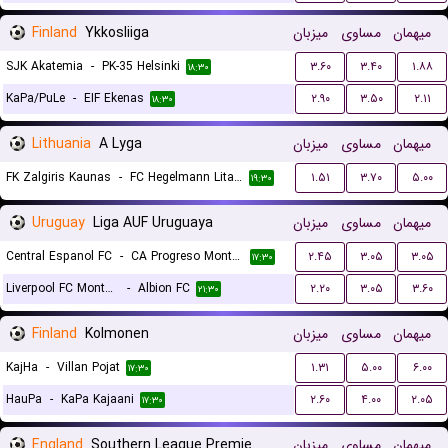
Finland
Ykkosliiga
میزبان
مساوی
میهمان
SJK Akatemia
-
PK-35 Helsinki
۳.۶۰
۳.۴۰
۱.۸۸
۱۸:۳۰
KaPa/PuLe
-
EIF Ekenas
۲.۹۰
۳.۵۰
۲.۱۱
۱۸:۳۰
Lithuania
A Lyga
میزبان
مساوی
میهمان
FK Zalgiris Kaunas
-
FC Hegelmann Litauen Kaunas
۱.۵۱
۳.۷۰
۵.۰۰
۱۹:۳۰
Uruguay
Liga AUF Uruguaya
میزبان
مساوی
میهمان
Central Espanol FC
-
CA Progreso Montevideo
۲.۴۵
۳.۰۵
۳.۰۵
۱۷:۳۰
Liverpool FC Montevideo
-
Albion FC
۲.۲۰
۳.۰۵
۳.۶۰
۲۱:۳۰
Finland
Kolmonen
میزبان
مساوی
میهمان
KajHa
-
Villan Pojat
۱.۳۱
۵.۰۰
۶.۰۰
۱۷:۳۰
HauPa
-
KaPa Kajaani
۲.۶۰
۴.۰۰
۲.۰۵
۱۷:۳۰
England
Southern League Premier Division South
میزبان
مساوی
میهمان