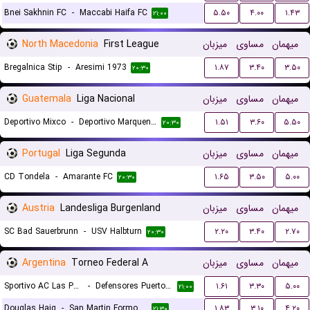
Bnei Sakhnin FC
-
Maccabi Haifa FC
۵.۵۰
۴.۰۰
۱.۴۳
۲۱:۰۰
North Macedonia
First League
میزبان
مساوی
میهمان
Bregalnica Stip
-
Aresimi 1973
۱.۸۷
۳.۴۰
۳.۵۰
۲۰:۳۰
Guatemala
Liga Nacional
میزبان
مساوی
میهمان
Deportivo Mixco
-
Deportivo Marquense
۱.۵۱
۳.۶۰
۵.۵۰
۲۰:۳۰
Portugal
Liga Segunda
میزبان
مساوی
میهمان
CD Tondela
-
Amarante FC
۱.۶۵
۳.۵۰
۵.۰۰
۲۰:۳۰
Austria
Landesliga Burgenland
میزبان
مساوی
میهمان
SC Bad Sauerbrunn
-
USV Halbturn
۲.۲۰
۳.۴۰
۲.۷۰
۲۰:۳۰
Argentina
Torneo Federal A
میزبان
مساوی
میهمان
Sportivo AC Las Parejas
-
Defensores Puerto Vilelas
۱.۶۱
۳.۳۰
۵.۰۰
۲۱:۰۰
Douglas Haig
-
San Martin Formosa
۱.۸۳
۳.۱۰
۴.۲۰
۲۱:۳۰