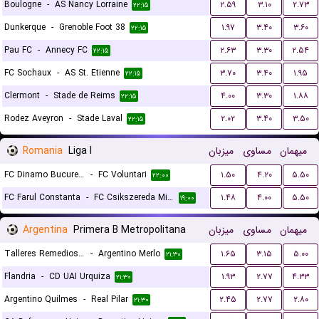
Boulogne
-
AS Nancy Lorraine
۲.۵۹
۳.۱۰
۲.۷۳
۲۲:۱۵
Dunkerque
-
Grenoble Foot 38
۱.۹۷
۳.۴۰
۳.۶۰
۲۲:۱۵
Pau FC
-
Annecy FC
۲.۶۳
۳.۳۰
۲.۵۴
۲۲:۱۵
FC Sochaux
-
AS St. Etienne
۳.۷۰
۳.۴۰
۱.۹۵
۲۲:۱۵
Clermont
-
Stade de Reims
۴.۰۰
۳.۳۰
۱.۸۸
۲۲:۱۵
Rodez Aveyron
-
Stade Laval
۲.۰۲
۳.۴۰
۳.۵۰
۲۲:۱۵
Romania
Liga I
میزبان
مساوی
میهمان
FC Dinamo Bucuresti
-
FC Voluntari
۱.۵۰
۴.۲۰
۵.۵۰
۲۲:۰۰
FC Farul Constanta
-
FC Csikszereda Miercurea Ciuc
۱.۴۸
۴.۰۰
۵.۵۰
۱۹:۰۰
Argentina
Primera B Metropolitana
میزبان
مساوی
میهمان
Talleres Remedios Escalada
-
Argentino Merlo
۱.۶۵
۳.۱۵
۵.۰۰
۲۱:۳۰
Flandria
-
CD UAI Urquiza
۱.۹۳
۲.۷۷
۴.۳۳
۲۱:۳۰
Argentino Quilmes
-
Real Pilar
۲.۴۵
۲.۷۷
۲.۸۰
۲۱:۳۰