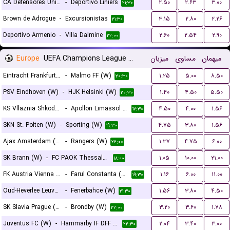
CA Defensores Unidos
-
Deportivo Liniers
۲.۵۰
۲.۶۳
۳.۰۰
۲۱:۳۰
Brown de Adrogue
-
Excursionistas
۳.۱۵
۲.۸۰
۲.۲۶
۲۱:۳۰
Deportivo Armenio
-
Villa Dalmine
۲.۶۰
۲.۵۴
۲.۹۰
۲۲:۰۰
Europe
UEFA Champions League Women Qualification
میزبان
مساوی
میهمان
Eintracht Frankfurt (W)
-
Malmo FF (W)
۱.۲۵
۵.۰۰
۸.۵۰
۲۰:۳۰
PSV Eindhoven (W)
-
HJK Helsinki (W)
۱.۴۰
۴.۵۰
۵.۵۰
۲۰:۳۰
KS Vllaznia Shkoder (W)
-
Apollon Limassol FC (W)
۴.۵۰
۴.۰۰
۱.۵۶
۱۷:۳۰
SKN St. Polten (W)
-
Sporting (W)
۴.۷۵
۳.۸۰
۱.۵۶
۱۹:۳۰
Ajax Amsterdam (W)
-
Rangers (W)
۱.۳۷
۴.۷۵
۶.۰۰
۲۲:۰۰
SK Brann (W)
-
FC PAOK Thessaloniki (W)
۱.۰۵
۱۰.۰۰
۲۱.۰۰
۱۸:۰۰
FK Austria Vienna (W)
-
Farul Constanta (W)
۱.۱۶
۶.۰۰
۱۱.۰۰
۱۹:۳۰
Oud-Heverlee Leuven (W)
-
Fenerbahce (W)
۱.۵۶
۳.۸۰
۴.۵۰
۲۱:۳۰
SK Slavia Prague (W)
-
Brondby (W)
۳.۲۰
۳.۶۰
۱.۷۸
۲۲:۰۰
Juventus FC (W)
-
Hammarby IF DFF (W)
۲.۰۴
۳.۴۰
۳.۰۰
۲۲:۳۰