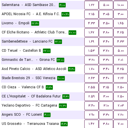
Salernitana
-
ASD Sambiase 2023
۱.۲۲
۵.۰۰
۱۰.۰۰
۱۹:۰۰
APOEL Nicosia FC
-
A.E. Kifisia F.C.
۲.۱۵
۳.۰۵
۳.۰۰
۲۰:۳۰
Livorno
-
Empoli
۴.۳۳
۳.۵۰
۱.۶۵
۲۲:۳۰
CF Elche Ilicitano
-
Athletic Club Torrellano
۱.۶۷
۳.۸۰
۴.۲۵
۲۰:۰۰
Sambenedettese
-
Lanciano FC
۱.۶۹
۳.۴۰
۴.۳۳
۲۲:۰۰
CD Teruel
-
Castellon B
۱.۵۳
۳.۷۰
۵.۰۰
۲۲:۰۰
Gimnastic de Tarragona
-
Girona FC
۳.۲۰
۳.۳۰
۲.۰۱
۲۲:۰۰
Asd Pineto Calcio
-
ASD Atletico Ascoli
۱.۷۰
۳.۴۰
۴.۲۵
۱۹:۳۰
Stade Brestois 29
-
SSC Venezia
۲.۶۳
۳.۴۰
۲.۲۶
۲۰:۰۰
CD Cieza
-
Valencia CF B
۲.۵۵
۳.۱۵
۲.۵۰
۲۱:۳۰
CE L'Hospitalet
-
CF Badalona Futur
۲.۵۹
۳.۰۰
۲.۵۰
۱۹:۳۰
Yeclano Deportivo
-
FC Cartagena
۳.۴۰
۳.۱۰
۲.۰۳
۲۰:۳۰
Angers SCO
-
FC Lorient
۲.۹۰
۳.۳۰
۲.۲۰
۱۹:۰۰
US Grosseto
-
Terranuova Traiana
۱.۴۲
۳.۸۰
۷.۰۰
۱۹:۳۰