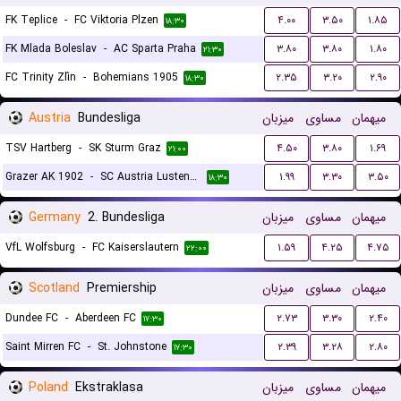
FK Teplice
-
FC Viktoria Plzen
۴.۰۰
۳.۵۰
۱.۸۵
۱۸:۳۰
FK Mlada Boleslav
-
AC Sparta Praha
۳.۸۰
۳.۸۰
۱.۸۰
۲۱:۳۰
FC Trinity Zlín
-
Bohemians 1905
۲.۳۵
۳.۲۰
۲.۹۰
۱۸:۳۰
Austria
Bundesliga
میزبان
مساوی
میهمان
TSV Hartberg
-
SK Sturm Graz
۴.۵۰
۳.۸۰
۱.۶۹
۲۱:۰۰
Grazer AK 1902
-
SC Austria Lustenau
۱.۹۹
۳.۳۰
۳.۵۰
۱۸:۳۰
Germany
2. Bundesliga
میزبان
مساوی
میهمان
VfL Wolfsburg
-
FC Kaiserslautern
۱.۵۹
۴.۲۵
۴.۷۵
۲۲:۰۰
Scotland
Premiership
میزبان
مساوی
میهمان
Dundee FC
-
Aberdeen FC
۲.۷۳
۳.۳۰
۲.۴۰
۱۷:۳۰
Saint Mirren FC
-
St. Johnstone
۲.۳۹
۳.۲۸
۲.۸۰
۱۷:۳۰
Poland
Ekstraklasa
میزبان
مساوی
میهمان