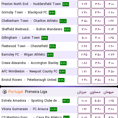
Preston North End
-
Huddersfield Town
۲.۲۶
۳.۶۰
۳.۰۰
۱۷:۳۰
Grimsby Town
-
Blackpool FC
۲.۴۰
۳.۴۰
۲.۸۰
۱۷:۳۰
Cheltenham Town
-
Charlton Athletic
۴.۵۰
۳.۸۰
۱.۶۷
۲۰:۰۰
Sheffield Wednesday
-
Bolton Wanderers
۳.۲۰
۳.۶۰
۲.۱۴
۱۷:۳۰
Gillingham
-
Luton Town
۵.۰۰
۴.۰۰
۱.۶۵
۱۷:۳۰
Fleetwood Town
-
Chesterfield
۲.۶۸
۳.۳۰
۲.۶۰
۱۷:۳۰
Barnsley FC
-
Wigan Athletic
۲.۴۵
۳.۵۰
۲.۷۳
۱۷:۳۰
Crewe Alexandra
-
Accrington Stanley
۱.۸۸
۳.۶۰
۴.۰۰
۱۷:۳۰
AFC Wimbledon
-
Newport County FC
۱.۷۱
۳.۸۰
۴.۵۰
۱۷:۳۰
Bristol Rovers
-
Peterborough United
۲.۴۰
۳.۵۰
۲.۸۰
۱۷:۳۰
Portugal
Primeira Liga
میزبان
مساوی
میهمان
Estrela Amadora
-
Sporting Clube de Portugal
۱۰.۰۰
۵.۵۰
۱.۲۵
۲۳:۰۰
Vitoria Guimaraes
-
FC Arouca
۱.۹۲
۳.۴۰
۳.۸۰
۲۰:۳۰
CS Maritimo Funchal
-
Casa Pia Atletico
۲.۰۵
۳.۱۵
۳.۶۰
۱۸:۰۰