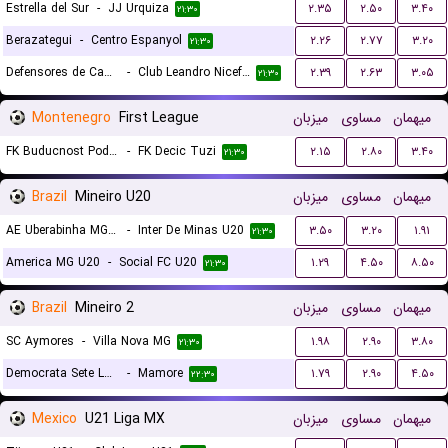
Estrella del Sur
-
JJ Urquiza
۲.۳۵
۲.۵۰
۳.۴۰
۲۱:۳۰
Berazategui
-
Centro Espanyol
۲.۲۶
۲.۷۷
۳.۲۰
۲۱:۳۰
Defensores de Cambaceres
-
Club Leandro Niceforo Alem
۲.۳۹
۲.۶۳
۳.۰۵
۲۱:۳۰
Montenegro
First League
میزبان
مساوی
میهمان
FK Buducnost Podgorica
-
FK Decic Tuzi
۲.۱۵
۲.۸۰
۳.۴۰
۲۱:۳۰
Brazil
Mineiro U20
میزبان
مساوی
میهمان
AE Uberabinha MG U20
-
Inter De Minas U20
۳.۵۰
۳.۲۰
۱.۹۱
۲۱:۳۰
America MG U20
-
Social FC U20
۱.۲۹
۴.۵۰
۸.۵۰
۲۱:۳۰
Brazil
Mineiro 2
میزبان
مساوی
میهمان
SC Aymores
-
Villa Nova MG
۱.۹۸
۲.۹۰
۳.۸۰
۲۱:۳۰
Democrata Sete Lagoas
-
Mamore
۱.۷۹
۲.۹۰
۴.۵۰
۲۲:۳۰
Mexico
U21 Liga MX
میزبان
مساوی
میهمان