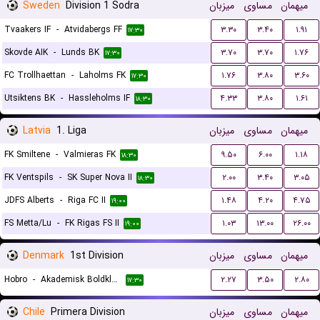
Sweden
Division 1 Sodra
میزبان
مساوی
میهمان
Tvaakers IF
-
Atvidabergs FF
۳.۳۰
۳.۴۰
۱.۹۱
۱۷:۳۰
Skovde AIK
-
Lunds BK
۳.۷۰
۳.۷۰
۱.۷۶
۱۷:۳۰
FC Trollhaettan
-
Laholms FK
۱.۷۶
۳.۸۰
۳.۶۰
۱۷:۳۰
Utsiktens BK
-
Hassleholms IF
۴.۳۳
۳.۸۰
۱.۶۱
۱۸:۳۰
Latvia
1. Liga
میزبان
مساوی
میهمان
FK Smiltene
-
Valmieras FK
۹.۵۰
۶.۰۰
۱.۱۸
۱۸:۳۰
FK Ventspils
-
SK Super Nova II
۲.۰۰
۳.۴۰
۳.۰۵
۱۸:۳۰
JDFS Alberts
-
Riga FC II
۱.۴۸
۴.۲۰
۴.۷۵
۱۹:۰۰
FS Metta/Lu
-
FK Rigas FS II
۱.۰۳
۱۳.۰۰
۲۶.۰۰
۱۹:۰۰
Denmark
1st Division
میزبان
مساوی
میهمان
Hobro
-
Akademisk Boldklub Gladsaxe
۲.۲۷
۳.۵۰
۲.۸۰
۱۷:۳۰
Chile
Primera Division
میزبان
مساوی
میهمان