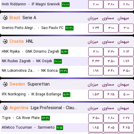
Hviti Riddarinn
-
IF Magni Grenivik
۲.۰۰
۳.۸۰
۲.۸۰
۲۰:۰۰
Brazil
Serie A
میزبان
مساوی
میهمان
Gremio Porto Alegrense RS
-
Sao Paulo FC
۲.۳۴
۳.۱۰
۳.۱۰
۲۲:۳۰
Croatia
HNL
میزبان
مساوی
میهمان
HNK Rijeka
-
GNK Dinamo Zagreb
۳.۱۰
۳.۳۰
۲.۱۴
۱۸:۳۰
NK Rudes Zagreb
-
NK Osijek
۴.۳۳
۳.۵۰
۱.۷۶
۲۰:۰۰
NK Lokomotiva Zagreb
-
NK Gorica
۱.۹۸
۳.۴۰
۳.۵۰
۲۲:۳۰
Sweden
Superettan
میزبان
مساوی
میهمان
IFK Norrkoping
-
IK Brage Borlange
۱.۵۳
۴.۲۵
۵.۰۰
۱۸:۳۰
Argentina
Liga Profesional - Clausura
میزبان
مساوی
میهمان
Tigre
-
CA River Plate
۳.۵۰
۲.۸۰
۲.۲۷
۲۳:۳۰
Atletico Tucuman
-
Sarmiento
۱.۸۵
۳.۰۵
۴.۷۵
۲۱:۱۵