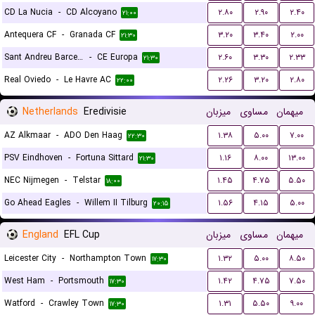
CD La Nucia
-
CD Alcoyano
۲.۸۰
۲.۹۰
۲.۴۰
۲۱:۰۰
Antequera CF
-
Granada CF
۳.۲۰
۳.۴۰
۲.۰۰
۲۱:۳۰
Sant Andreu Barcelona
-
CE Europa
۲.۶۰
۳.۳۰
۲.۳۳
۲۱:۳۰
Real Oviedo
-
Le Havre AC
۲.۲۶
۳.۲۰
۲.۸۰
۲۲:۰۰
Netherlands
Eredivisie
میزبان
مساوی
میهمان
AZ Alkmaar
-
ADO Den Haag
۱.۳۸
۵.۰۰
۷.۰۰
۲۲:۳۰
PSV Eindhoven
-
Fortuna Sittard
۱.۱۶
۸.۰۰
۱۳.۰۰
۲۱:۳۰
NEC Nijmegen
-
Telstar
۱.۴۵
۴.۷۵
۵.۵۰
۱۸:۰۰
Go Ahead Eagles
-
Willem II Tilburg
۱.۵۶
۴.۱۵
۵.۰۰
۲۰:۱۵
England
EFL Cup
میزبان
مساوی
میهمان
Leicester City
-
Northampton Town
۱.۳۲
۵.۰۰
۸.۵۰
۱۷:۳۰
West Ham
-
Portsmouth
۱.۴۲
۴.۷۵
۷.۵۰
۱۷:۳۰
Watford
-
Crawley Town
۱.۳۱
۵.۵۰
۹.۰۰
۱۷:۳۰