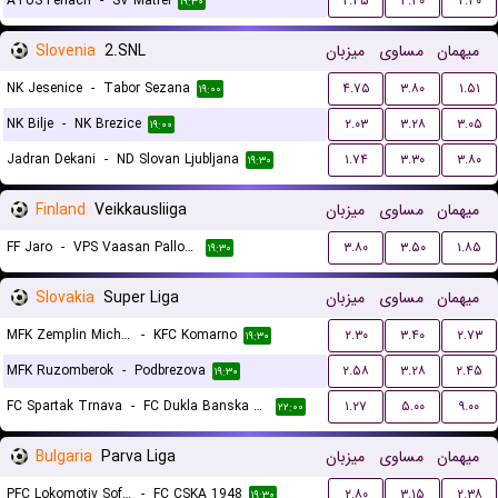
ATUS Ferlach
-
SV Matrei
۲.۴۵
۳.۳۰
۲.۴۰
۱۹:۳۰
Slovenia
2.SNL
میزبان
مساوی
میهمان
NK Jesenice
-
Tabor Sezana
۴.۷۵
۳.۸۰
۱.۵۱
۱۹:۰۰
NK Bilje
-
NK Brezice
۲.۰۳
۳.۲۸
۳.۰۵
۱۹:۰۰
Jadran Dekani
-
ND Slovan Ljubljana
۱.۷۴
۳.۳۰
۳.۸۰
۱۹:۳۰
Finland
Veikkausliiga
میزبان
مساوی
میهمان
FF Jaro
-
VPS Vaasan Palloseura
۳.۸۰
۳.۵۰
۱.۸۵
۱۹:۳۰
Slovakia
Super Liga
میزبان
مساوی
میهمان
MFK Zemplin Michalovce
-
KFC Komarno
۲.۳۰
۳.۴۰
۲.۷۳
۱۹:۳۰
MFK Ruzomberok
-
Podbrezova
۲.۵۸
۳.۲۸
۲.۴۵
۱۹:۳۰
FC Spartak Trnava
-
FC Dukla Banska Bystrica
۱.۲۷
۵.۰۰
۹.۰۰
۲۲:۰۰
Bulgaria
Parva Liga
میزبان
مساوی
میهمان
PFC Lokomotiv Sofia
-
FC CSKA 1948
۲.۸۰
۳.۱۵
۲.۳۸
۱۹:۳۰