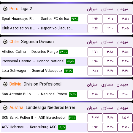
Peru
Liga 2
میزبان
مساوی
میهمان
Sport Huancayo Reserves
-
Santos FC de Ica
۱.۹۶
۳.۱۰
۳.۵۰
۲۱:۳۰
Club Asociacion Deportiva Agropecuaria Jaen
-
Deportivo Llacuabamba
۲.۱۶
۳.۱۰
۳.۰۵
۲۳:۴۵
Chile
Segunda Division
میزبان
مساوی
میهمان
Atletico Colina
-
Deportes Rengo
۱.۷۱
۳.۸۰
۳.۸۰
۲۳:۰۰
Provincial Osorno
-
Concon National
۱.۹۸
۳.۲۰
۳.۴۰
۲۳:۳۰
Lota Schwager
-
General Velasquez
۲.۰۰
۳.۲۰
۳.۳۰
۲۳:۳۰
Bolivia
Division Profesional
میزبان
مساوی
میهمان
San Antonio Bulo Bulo
-
Nacional Potosi
۲.۱۸
۳.۵۰
۳.۰۰
۲۲:۳۰
Austria
Landesliga Niederosterreich
میزبان
مساوی
میهمان
SKN Sankt Polten II
-
ASK Ebreichsdorf
۴.۳۳
۴.۲۰
۱.۵۳
۱۹:۰۰
ASV Hohenau
-
Korneuburg ASC
۱.۹۳
۳.۲۰
۳.۵۰
۲۱:۳۰