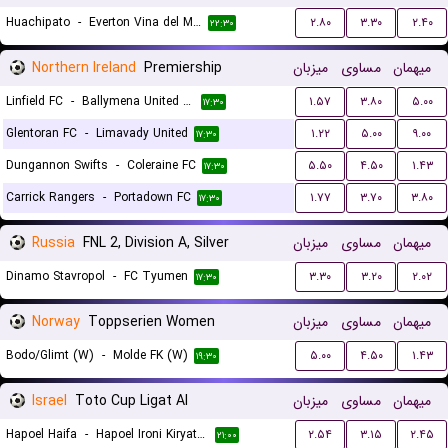
Huachipato
-
Everton Vina del Mar
۲.۸۰
۳.۳۰
۲.۴۰
۲۲:۳۰
Northern Ireland
Premiership
میزبان
مساوی
میهمان
Linfield FC
-
Ballymena United FC
۱.۵۷
۳.۸۰
۵.۰۰
۱۷:۳۰
Glentoran FC
-
Limavady United
۱.۲۲
۵.۰۰
۹.۰۰
۱۷:۳۰
Dungannon Swifts
-
Coleraine FC
۵.۵۰
۴.۵۰
۱.۴۳
۱۷:۳۰
Carrick Rangers
-
Portadown FC
۱.۷۷
۳.۷۰
۳.۸۰
۱۷:۳۰
Russia
FNL 2, Division A, Silver
میزبان
مساوی
میهمان
Dinamo Stavropol
-
FC Tyumen
۳.۳۰
۳.۲۰
۲.۰۲
۱۷:۳۰
Norway
Toppserien Women
میزبان
مساوی
میهمان
Bodo/Glimt (W)
-
Molde FK (W)
۵.۰۰
۴.۵۰
۱.۴۳
۱۹:۳۰
Israel
Toto Cup Ligat Al
میزبان
مساوی
میهمان
Hapoel Haifa
-
Hapoel Ironi Kiryat Shmona
۲.۵۴
۳.۱۵
۲.۴۵
۲۱:۰۰