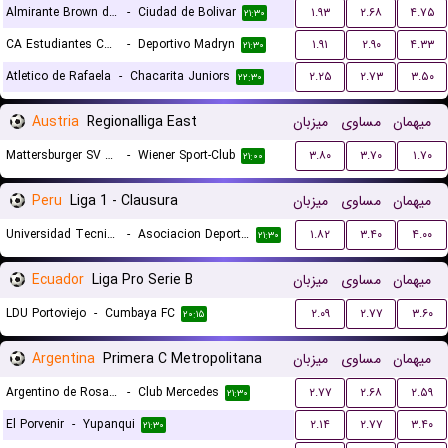
Almirante Brown de Lules
-
Ciudad de Bolivar
۱.۹۳
۲.۶۸
۴.۷۵
۲۱:۳۰
CA Estudiantes Caseros
-
Deportivo Madryn
۱.۹۱
۲.۹۰
۴.۳۳
۲۱:۳۰
Atletico de Rafaela
-
Chacarita Juniors
۲.۲۵
۲.۷۳
۳.۵۰
۲۲:۳۰
Austria
Regionalliga East
میزبان
مساوی
میهمان
Mattersburger SV 2020
-
Wiener Sport-Club
۳.۸۰
۳.۷۰
۱.۷۰
۲۱:۰۰
Peru
Liga 1 - Clausura
میزبان
مساوی
میهمان
Universidad Tecnica de Cajamarca
-
Asociacion Deportiva Tarma
۱.۸۲
۳.۴۰
۴.۰۰
۲۱:۳۰
Ecuador
Liga Pro Serie B
میزبان
مساوی
میهمان
LDU Portoviejo
-
Cumbaya FC
۲.۰۹
۲.۷۷
۳.۶۰
۲۰:۱۵
Argentina
Primera C Metropolitana
میزبان
مساوی
میهمان
Argentino de Rosario
-
Club Mercedes
۲.۷۷
۲.۶۸
۲.۵۹
۲۱:۳۰
El Porvenir
-
Yupanqui
۲.۱۴
۲.۷۷
۳.۴۰
۲۱:۳۰