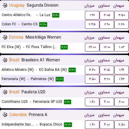
Uruguay
Segunda Division
میزبان
مساوی
میهمان
Centro Atletico Fenix Montevideo
-
La Luz
۱.۹۷
۳.۰۵
۳.۵۰
۱۹:۳۰
Colon FC
-
Cerrito CS
۲.۴۵
۲.۹۰
۲.۶۸
۲۲:۳۰
Estonia
Meistriliiga Women
میزبان
مساوی
میهمان
FC Elva (W)
-
FC Flora Tallinn (W)
۲۶.۰۰
۱۲.۰۰
۱.۰۳
۱۹:۳۰
Brazil
Brasileiro A1 Women
میزبان
مساوی
میهمان
Atletico Mineiro (W)
-
EC Bahia BA (W)
۳.۳۰
۳.۱۵
۱.۹۹
۲۱:۳۰
Ferroviaria (W)
-
Palmeiras (W)
۳.۵۰
۳.۲۰
۱.۹۳
۲۲:۳۰
Brazil
Paulista U20
میزبان
مساوی
میهمان
Corinthians U20
-
Ferroviaria SP U20
۱.۴۰
۴.۰۰
۶.۰۰
۲۱:۳۰
Colombia
Primera A
میزبان
مساوی
میهمان
Independiente Santa Fe
-
Boyaca Chico
۱.۴۰
۴.۰۰
۷.۵۰
۲۲:۳۰