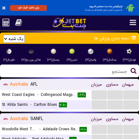
اپلیکیشن جت بت مختص اندروید
برای دانلود کلیک کنید
(دسترسی آسان و بدون فیلترشکن به سایت)
دسته بندی ورزش ها
فوتبال(۴۹۶)
بسکتبال(۳۹)
والیبال(۱۳)
تنیس(۱۱۹)
بیسبال(۲۲)
هاکی روی یخ(۱۷)
فلوربال(۶)
میهمان
مساوی
میزبان
AFL
Australia
...
...
...
West Coast Eagles
-
Collingwood Magpies
۰۹:۴۰
...
...
...
St. Kilda Saints
-
Carlton Blues
۱۲:۵۰
میهمان
مساوی
میزبان
SANFL
Australia
...
...
...
Woodville West Torrens Eagles
-
Adelaide Crows Reserves
۰۷:۱۰
...
...
...