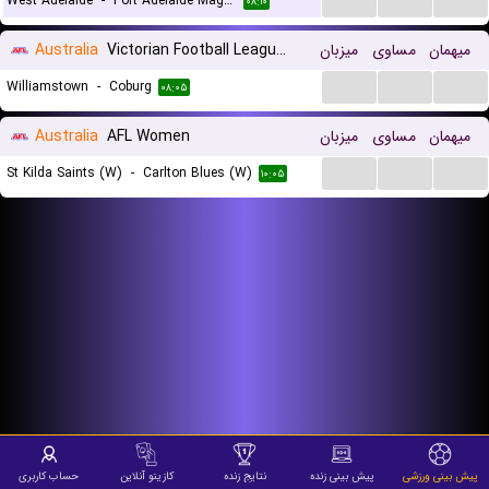
West Adelaide
-
Port Adelaide Magpies
۰۸:۱۰
میهمان
مساوی
میزبان
Victorian Football League (VFL)
Australia
...
...
...
Williamstown
-
Coburg
۰۸:۰۵
میهمان
مساوی
میزبان
AFL Women
Australia
...
...
...
St Kilda Saints (W)
-
Carlton Blues (W)
۱۰:۰۵
پیش بینی ورزشی
پیش بینی زنده
نتایج زنده
کازینو آنلاین
حساب کاربری