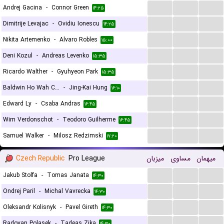
...
...
...
Andrej Gacina
-
Connor Green
۱۴:۲۵
...
...
...
Dimitrije Levajac
-
Ovidiu Ionescu
۱۴:۲۵
...
...
...
Nikita Artemenko
-
Alvaro Robles
۱۵:۰۰
...
...
...
Deni Kozul
-
Andreas Levenko
۱۵:۳۵
...
...
...
Ricardo Walther
-
Gyuhyeon Park
۱۵:۳۵
...
...
...
Baldwin Ho Wah Chan
-
Jing-Kai Hung
۱۶:۱۰
...
...
...
Edward Ly
-
Csaba Andras
۱۶:۴۵
...
...
...
Wim Verdonschot
-
Teodoro Guilherme
۱۶:۴۵
...
...
...
Samuel Walker
-
Milosz Redzimski
۱۷:۲۰
Czech Republic
Pro League
میزبان
مساوی
میهمان
...
...
...
Jakub Stolfa
-
Tomas Janata
۱۴:۳۰
...
...
...
Ondrej Paril
-
Michal Vavrecka
۱۴:۳۰
...
...
...
Oleksandr Kolisnyk
-
Pavel Gireth
۱۴:۳۰
...
...
...
Radovan Polasek
-
Tadeas Zika
۱۴:۳۰