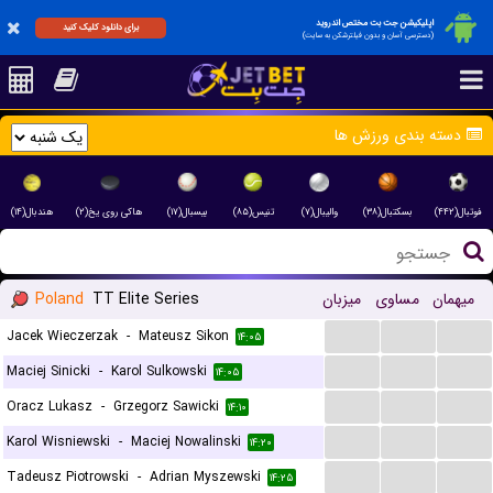
اپلیکیشن جت بت مختص اندروید
برای دانلود کلیک کنید
(دسترسی آسان و بدون فیلترشکن به سایت)
دسته بندی ورزش ها
فوتبال(۴۴۲)
بسکتبال(۳۸)
والیبال(۷)
تنیس(۸۵)
بیسبال(۱۷)
هاکی روی یخ(۲)
هندبال(۱۴)
Poland
TT Elite Series
میزبان
مساوی
میهمان
...
...
...
Jacek Wieczerzak
-
Mateusz Sikon
۱۴:۰۵
...
...
...
Maciej Sinicki
-
Karol Sulkowski
۱۴:۰۵
...
...
...
Oracz Lukasz
-
Grzegorz Sawicki
۱۴:۱۰
...
...
...
Karol Wisniewski
-
Maciej Nowalinski
۱۴:۲۰
...
...
...
Tadeusz Piotrowski
-
Adrian Myszewski
۱۴:۲۵