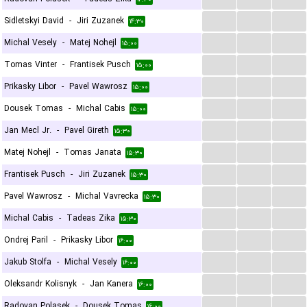
...
...
...
Sidletskyi David
-
Jiri Zuzanek
۱۴:۳۰
...
...
...
Michal Vesely
-
Matej Nohejl
۱۵:۰۰
...
...
...
Tomas Vinter
-
Frantisek Pusch
۱۵:۰۰
...
...
...
Prikasky Libor
-
Pavel Wawrosz
۱۵:۰۰
...
...
...
Dousek Tomas
-
Michal Cabis
۱۵:۰۰
...
...
...
Jan Mecl Jr.
-
Pavel Gireth
۱۵:۳۰
...
...
...
Matej Nohejl
-
Tomas Janata
۱۵:۳۰
...
...
...
Frantisek Pusch
-
Jiri Zuzanek
۱۵:۳۰
...
...
...
Pavel Wawrosz
-
Michal Vavrecka
۱۵:۳۰
...
...
...
Michal Cabis
-
Tadeas Zika
۱۵:۳۰
...
...
...
Ondrej Paril
-
Prikasky Libor
۱۶:۰۰
...
...
...
Jakub Stolfa
-
Michal Vesely
۱۶:۰۰
...
...
...
Oleksandr Kolisnyk
-
Jan Kanera
۱۶:۰۰
...
...
...
Radovan Polasek
-
Dousek Tomas
۱۶:۰۰