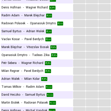
...
...
...
Denis Hofman
-
Wagner Richard
۱۸:۳۰
...
...
...
Radim Adam
-
Marek Blejchar
۱۹:۰۰
...
...
...
Radovan Polasek
-
Opanasiuk Dmytro
۱۹:۰۰
...
...
...
Samuel Byrtus
-
Adrian Walek
۱۹:۰۰
...
...
...
Vaclav Kosar
-
Pavel Berdych
۱۹:۰۰
...
...
...
Marek Blejchar
-
Vitezslav Bosak
۱۹:۳۰
...
...
...
Opanasiuk Dmytro
-
Tadeas Zika
۱۹:۳۰
...
...
...
Petr Sebera
-
Wagner Richard
۱۹:۳۰
...
...
...
Milan Regner
-
Pavel Berdych
۱۹:۳۰
...
...
...
Adrian Walek
-
Milan Kolar
۱۹:۳۰
...
...
...
Tomas Milkov
-
Radim Adam
۲۰:۰۰
...
...
...
David Heczko
-
Samuel Byrtus
۲۰:۰۰
...
...
...
Martin Biolek
-
Radovan Polasek
۲۰:۰۰
...
...
...
Denis Hofman
-
Michal Vondrak
۲۰:۰۰