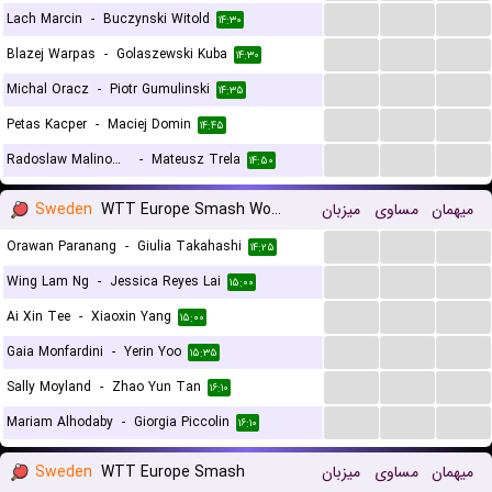
...
...
...
Lach Marcin
-
Buczynski Witold
۱۴:۳۰
...
...
...
Blazej Warpas
-
Golaszewski Kuba
۱۴:۳۰
...
...
...
Michal Oracz
-
Piotr Gumulinski
۱۴:۳۵
...
...
...
Petas Kacper
-
Maciej Domin
۱۴:۴۵
...
...
...
Radoslaw Malinowski
-
Mateusz Trela
۱۴:۵۰
Sweden
WTT Europe Smash Women
میزبان
مساوی
میهمان
...
...
...
Orawan Paranang
-
Giulia Takahashi
۱۴:۲۵
...
...
...
Wing Lam Ng
-
Jessica Reyes Lai
۱۵:۰۰
...
...
...
Ai Xin Tee
-
Xiaoxin Yang
۱۵:۰۰
...
...
...
Gaia Monfardini
-
Yerin Yoo
۱۵:۳۵
...
...
...
Sally Moyland
-
Zhao Yun Tan
۱۶:۱۰
...
...
...
Mariam Alhodaby
-
Giorgia Piccolin
۱۶:۱۰
Sweden
WTT Europe Smash
میزبان
مساوی
میهمان