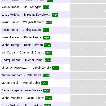
...
...
...
Vaclav Kosar
-
Jiri Grohsgott
۲۰:۰۰
...
...
...
Lukas Velicka
-
Miroslav Kowolowski
۲۱:۳۰
...
...
...
Jakub Tazler
-
Wagner Richard
۲۱:۳۰
...
...
...
Robin Pacha
-
Ondrej Svacha
۲۱:۳۰
...
...
...
Jakub Levicky
-
Daniel Langer
۲۲:۰۰
...
...
...
Michal Hampl
-
Denis Hofman
۲۲:۰۰
...
...
...
Jan Dzida
-
Opanasiuk Dmytro
۲۲:۳۰
...
...
...
Ondrej Svacha
-
Michal Hampl
۲۲:۳۰
...
...
...
Miroslav Kowolowski
-
Jakub Levicky
۲۲:۳۰
...
...
...
Wagner Richard
-
Petr Sebera
۲۲:۳۰
...
...
...
Martin Biolek
-
Michal Cabis
۲۳:۰۰
...
...
...
Daniel Langer
-
Lukas Velicka
۲۳:۰۰
...
...
...
Michal Vondrak
-
Jakub Tazler
۲۳:۰۰
...
...
...
Lukas Velicka
-
Jakub Levicky
۲۳:۳۰