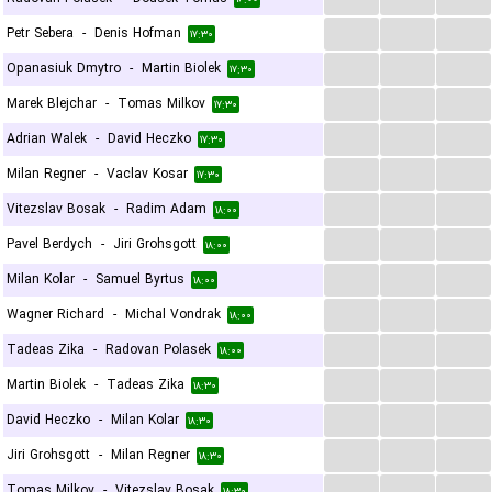
...
...
...
Petr Sebera
-
Denis Hofman
۱۷:۳۰
...
...
...
Opanasiuk Dmytro
-
Martin Biolek
۱۷:۳۰
...
...
...
Marek Blejchar
-
Tomas Milkov
۱۷:۳۰
...
...
...
Adrian Walek
-
David Heczko
۱۷:۳۰
...
...
...
Milan Regner
-
Vaclav Kosar
۱۷:۳۰
...
...
...
Vitezslav Bosak
-
Radim Adam
۱۸:۰۰
...
...
...
Pavel Berdych
-
Jiri Grohsgott
۱۸:۰۰
...
...
...
Milan Kolar
-
Samuel Byrtus
۱۸:۰۰
...
...
...
Wagner Richard
-
Michal Vondrak
۱۸:۰۰
...
...
...
Tadeas Zika
-
Radovan Polasek
۱۸:۰۰
...
...
...
Martin Biolek
-
Tadeas Zika
۱۸:۳۰
...
...
...
David Heczko
-
Milan Kolar
۱۸:۳۰
...
...
...
Jiri Grohsgott
-
Milan Regner
۱۸:۳۰
...
...
...
Tomas Milkov
-
Vitezslav Bosak
۱۸:۳۰