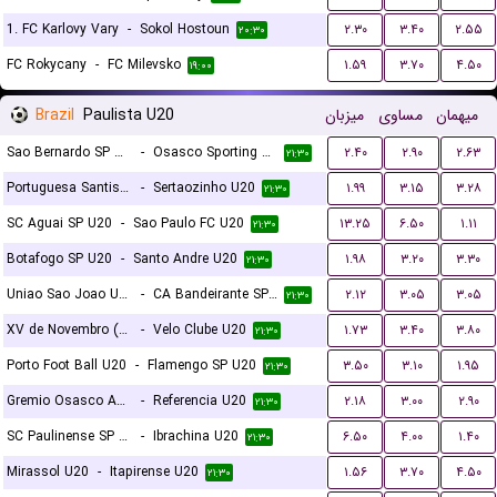
1. FC Karlovy Vary
-
Sokol Hostoun
۲.۳۰
۳.۴۰
۲.۵۵
۲۰:۳۰
FC Rokycany
-
FC Milevsko
۱.۵۹
۳.۷۰
۴.۵۰
۱۹:۰۰
Brazil
Paulista U20
میزبان
مساوی
میهمان
Sao Bernardo SP U20
-
Osasco Sporting SP U20
۲.۴۰
۲.۹۰
۲.۶۳
۲۱:۳۰
Portuguesa Santista U20
-
Sertaozinho U20
۱.۹۹
۳.۱۵
۳.۲۸
۲۱:۳۰
SC Aguai SP U20
-
Sao Paulo FC U20
۱۳.۲۵
۶.۵۰
۱.۱۱
۲۱:۳۰
Botafogo SP U20
-
Santo Andre U20
۱.۹۸
۳.۲۰
۳.۳۰
۲۱:۳۰
Uniao Sao Joao U20
-
CA Bandeirante SP U20
۲.۱۲
۳.۰۵
۳.۰۵
۲۱:۳۰
XV de Novembro (Piracicaba) U20
-
Velo Clube U20
۱.۷۳
۳.۴۰
۳.۸۰
۲۱:۳۰
Porto Foot Ball U20
-
Flamengo SP U20
۳.۵۰
۳.۱۰
۱.۹۵
۲۱:۳۰
Gremio Osasco Audax SP U20
-
Referencia U20
۲.۱۸
۳.۰۰
۲.۹۰
۲۱:۳۰
SC Paulinense SP U20
-
Ibrachina U20
۶.۵۰
۴.۰۰
۱.۴۰
۲۱:۳۰
Mirassol U20
-
Itapirense U20
۱.۵۶
۳.۷۰
۴.۵۰
۲۱:۳۰