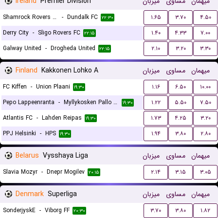
Ireland
Premier Division
میزبان
مساوی
میهمان
Shamrock Rovers FC
-
Dundalk FC
۱.۶۵
۳.۷۰
۴.۵۰
۲۲:۳۰
Derry City
-
Sligo Rovers FC
۱.۴۰
۴.۳۳
۷.۰۰
۲۲:۱۵
Galway United
-
Drogheda United
۲.۱۰
۳.۲۰
۳.۳۰
۲۲:۱۵
Finland
Kakkonen Lohko A
میزبان
مساوی
میهمان
FC Kiffen
-
Union Plaani
۱.۱۶
۶.۵۰
۱۰.۰۰
۱۹:۳۰
Pepo Lappeenranta
-
Myllykosken Pallo -47
۱.۲۲
۵.۵۰
۷.۵۰
۱۹:۳۰
Atlantis FC
-
Lahden Reipas
۱.۷۳
۴.۲۵
۳.۲۰
۱۹:۳۰
PPJ Helsinki
-
HPS
۱.۹۴
۳.۸۰
۲.۸۰
۱۹:۳۰
Belarus
Vysshaya Liga
میزبان
مساوی
میهمان
Slavia Mozyr
-
Dnepr Mogilev
۲.۱۴
۳.۱۵
۳.۰۵
۲۰:۱۵
Denmark
Superliga
میزبان
مساوی
میهمان
SonderjyskE
-
Viborg FF
۳.۷۰
۳.۸۰
۱.۸۲
۲۰:۳۰