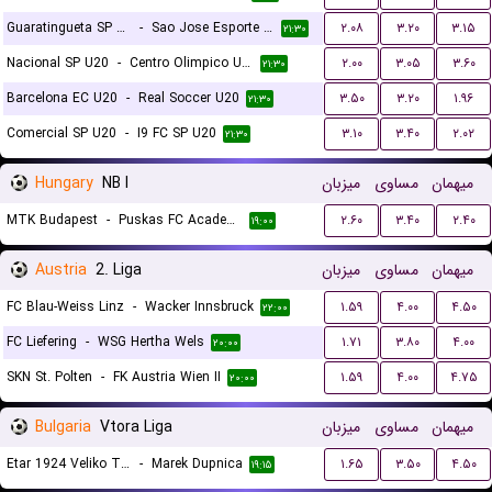
Guaratingueta SP U20
-
Sao Jose Esporte Clube U20
۲.۰۸
۳.۲۰
۳.۱۵
۲۱:۳۰
Nacional SP U20
-
Centro Olimpico U20
۲.۰۰
۳.۰۵
۳.۶۰
۲۱:۳۰
Barcelona EC U20
-
Real Soccer U20
۳.۵۰
۳.۲۰
۱.۹۶
۲۱:۳۰
Comercial SP U20
-
I9 FC SP U20
۳.۱۰
۳.۴۰
۲.۰۲
۲۱:۳۰
Hungary
NB I
میزبان
مساوی
میهمان
MTK Budapest
-
Puskas FC Academy
۲.۶۰
۳.۴۰
۲.۴۰
۱۹:۰۰
Austria
2. Liga
میزبان
مساوی
میهمان
FC Blau-Weiss Linz
-
Wacker Innsbruck
۱.۵۹
۴.۰۰
۴.۵۰
۲۲:۰۰
FC Liefering
-
WSG Hertha Wels
۱.۷۱
۳.۸۰
۴.۰۰
۲۰:۰۰
SKN St. Polten
-
FK Austria Wien II
۱.۵۹
۴.۰۰
۴.۷۵
۲۰:۰۰
Bulgaria
Vtora Liga
میزبان
مساوی
میهمان
Etar 1924 Veliko Tarnovo
-
Marek Dupnica
۱.۶۵
۳.۵۰
۴.۵۰
۱۹:۱۵