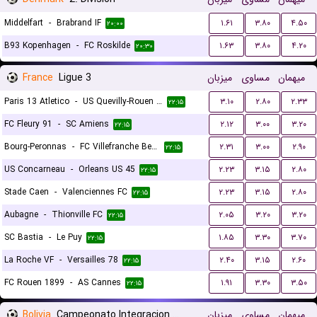
Middelfart
-
Brabrand IF
۱.۶۱
۳.۸۰
۴.۵۰
۲۰:۰۰
B93 Kopenhagen
-
FC Roskilde
۱.۶۳
۳.۸۰
۴.۲۰
۲۰:۳۰
France
Ligue 3
میزبان
مساوی
میهمان
Paris 13 Atletico
-
US Quevilly-Rouen Métropole
۳.۱۰
۲.۸۰
۲.۳۳
۲۲:۱۵
FC Fleury 91
-
SC Amiens
۲.۱۲
۳.۰۰
۳.۲۰
۲۲:۱۵
Bourg-Peronnas
-
FC Villefranche Beaujolais
۲.۳۱
۳.۰۰
۲.۹۰
۲۲:۱۵
US Concarneau
-
Orleans US 45
۲.۲۳
۳.۱۵
۲.۸۰
۲۲:۱۵
Stade Caen
-
Valenciennes FC
۲.۲۳
۳.۱۵
۲.۸۰
۲۲:۱۵
Aubagne
-
Thionville FC
۲.۰۵
۳.۲۰
۳.۲۰
۲۲:۱۵
SC Bastia
-
Le Puy
۱.۸۵
۳.۳۰
۳.۷۰
۲۲:۱۵
La Roche VF
-
Versailles 78
۲.۴۰
۳.۱۵
۲.۶۰
۲۲:۱۵
FC Rouen 1899
-
AS Cannes
۱.۹۱
۳.۳۰
۳.۵۰
۲۲:۱۵
Bolivia
Campeonato Integracion Women
میزبان
مساوی
میهمان