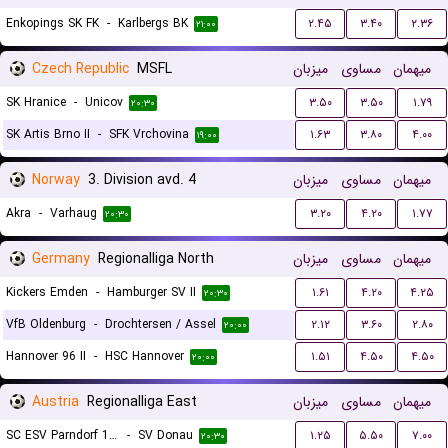
Enkopings SK FK
-
Karlbergs BK
۲.۴۵
۳.۴۰
۲.۳۶
۲۱:۰۰
Czech Republic
MSFL
میزبان
مساوی
میهمان
SK Hranice
-
Unicov
۳.۵۰
۳.۵۰
۱.۷۹
۲۰:۳۰
SK Artis Brno II
-
SFK Vrchovina
۱.۶۳
۳.۸۰
۴.۰۰
۱۹:۰۰
Norway
3. Division avd. 4
میزبان
مساوی
میهمان
Akra
-
Varhaug
۳.۲۰
۴.۲۰
۱.۷۷
۲۰:۳۰
Germany
Regionalliga North
میزبان
مساوی
میهمان
Kickers Emden
-
Hamburger SV II
۱.۶۱
۴.۲۰
۴.۲۵
۲۰:۳۰
VfB Oldenburg
-
Drochtersen / Assel
۲.۱۲
۳.۶۰
۲.۸۰
۲۰:۰۰
Hannover 96 II
-
HSC Hannover
۱.۵۱
۴.۵۰
۴.۵۰
۲۰:۰۰
Austria
Regionalliga East
میزبان
مساوی
میهمان
SC ESV Parndorf 1919
-
SV Donau
۱.۲۵
۵.۵۰
۷.۰۰
۲۰:۳۰