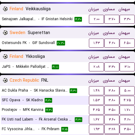
Finland
Veikkausliiga
میزبان
مساوی
میهمان
Seinajoen Jalkapallokerho
-
IF Gnistan Helsinki
۲.۰۰
۳.۷۰
۳.۳۰
۱۹:۳۰
Sweden
Superettan
میزبان
مساوی
میهمان
Ostersunds FK
-
GIF Sundsvall
۱.۴۳
۴.۲۰
۶.۵۰
۲۰:۳۰
Finland
Ykkosliiga
میزبان
مساوی
میهمان
JaPS
-
Mikkelin Palloilijat MP
۲.۰۸
۳.۳۰
۳.۱۰
۱۹:۰۰
Czech Republic
FNL
میزبان
مساوی
میهمان
AC Dukla Praha
-
SK Hanacka Slavia Kromeriz
۱.۴۸
۳.۸۰
۵.۰۰
۱۹:۳۰
SFC Opava
-
SK Kladno
۱.۵۳
۳.۸۰
۴.۷۵
۱۹:۳۰
Prostejov
-
MFK Karvina
۴.۲۵
۳.۵۰
۱.۷۰
۱۹:۳۰
FK Usti nad Labem
-
Fk Arsenal Ceska Lipa
۱.۶۷
۳.۶۰
۴.۲۰
۱۹:۳۰
FC Vysocina Jihlava
-
FK Pribram
۱.۹۳
۳.۲۸
۳.۵۰
۱۹:۱۵