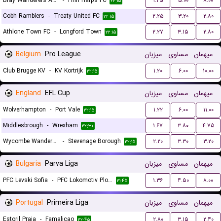
Bray Wanderers AFC
-
Finn Harps FC
۱.۲۵
۵.۰۰
۸.۰۰
۲۲:۱۵
Cobh Ramblers
-
Treaty United FC
۲.۲۵
۳.۲۰
۲.۸۰
۲۲:۱۵
Athlone Town FC
-
Longford Town
۲.۲۷
۳.۱۵
۲.۸۰
۲۲:۱۵
Belgium
Pro League
میزبان
مساوی
میهمان
Club Brugge KV
-
KV Kortrijk
۱.۲۰
۶.۰۰
۱۰.۰۰
۲۲:۱۵
England
EFL Cup
میزبان
مساوی
میهمان
Wolverhampton
-
Port Vale
۱.۲۲
۶.۰۰
۱۱.۰۰
۲۲:۱۵
Middlesbrough
-
Wrexham
۱.۶۷
۳.۸۰
۴.۷۵
۲۲:۳۰
Wycombe Wanderers
-
Stevenage Borough
۲.۲۰
۳.۳۰
۳.۲۰
۲۲:۱۵
Bulgaria
Parva Liga
میزبان
مساوی
میهمان
PFC Levski Sofia
-
PFC Lokomotiv Plovdiv 1936
۱.۳۶
۴.۵۰
۸.۰۰
۲۱:۴۵
Portugal
Primeira Liga
میزبان
مساوی
میهمان
Estoril Praia
-
Famalicao
۲.۸۰
۳.۱۵
۲.۴۰
۲۲:۴۵