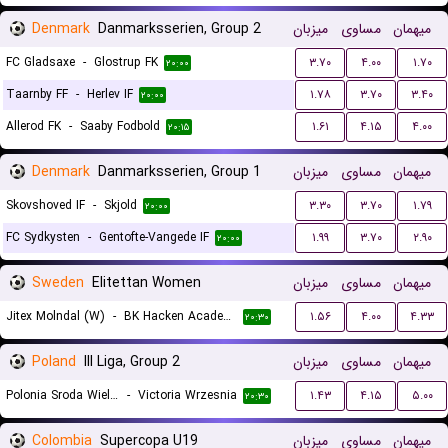
Denmark
Danmarksserien, Group 2
میزبان
مساوی
میهمان
FC Gladsaxe
-
Glostrup FK
۳.۷۰
۴.۰۰
۱.۷۰
۲۰:۰۰
Taarnby FF
-
Herlev IF
۱.۷۸
۳.۷۰
۳.۴۰
۲۰:۰۰
Allerod FK
-
Saaby Fodbold
۱.۶۱
۴.۱۵
۴.۰۰
۲۰:۱۵
Denmark
Danmarksserien, Group 1
میزبان
مساوی
میهمان
Skovshoved IF
-
Skjold
۳.۳۰
۳.۷۰
۱.۷۹
۲۰:۰۰
FC Sydkysten
-
Gentofte-Vangede IF
۱.۹۹
۳.۷۰
۲.۹۰
۲۰:۰۰
Sweden
Elitettan Women
میزبان
مساوی
میهمان
Jitex Molndal (W)
-
BK Hacken Academy (W)
۱.۵۶
۴.۰۰
۴.۳۳
۲۰:۳۰
Poland
III Liga, Group 2
میزبان
مساوی
میهمان
Polonia Sroda Wielkopolska
-
Victoria Wrzesnia
۱.۴۳
۴.۱۵
۵.۰۰
۲۰:۳۰
Colombia
Supercopa U19
میزبان
مساوی
میهمان