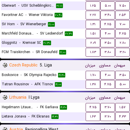
Oberwart
-
USV Scheiblingkirchen
۱.۲۵
۵.۰۰
۷.۵۰
۲۱:۰۰
Favoritner AC
-
Wiener Viktoria
۲.۲۷
۳.۴۰
۲.۵۴
۲۰:۴۰
SV Horn
-
SV Wienerberger
۱.۳۱
۴.۷۵
۷.۰۰
۲۱:۰۰
Marchfeld Donauauen
-
SV Leobendorf
۱.۵۱
۴.۰۰
۴.۷۵
۲۰:۳۰
Gloggnitz
-
Kremser SC
۲.۰۹
۳.۵۰
۲.۸۰
۲۰:۳۰
FCM Traiskirchen
-
SR Donaufeld
۱.۸۳
۳.۸۰
۳.۲۰
۲۱:۰۰
Czech Republic
5. Liga
میزبان
مساوی
میهمان
Boskovice
-
SK Olympia Rajecko
۱.۷۰
۴.۰۰
۳.۵۰
۱۹:۳۰
Tatran Rousinov
-
AFK Tisnov
۱.۳۸
۴.۷۵
۵.۰۰
۱۹:۰۰
Lithuania
I Lyga
میزبان
مساوی
میهمان
Hegelmann Litauen II
-
FK Garliava
۴.۷۵
۳.۷۰
۱.۵۷
۱۹:۳۰
Lietava Jonava
-
FK Ekranas
۱.۶۳
۳.۷۰
۴.۳۳
۱۹:۳۰
Austria
Regionalliga West
میزبان
مساوی
میهمان