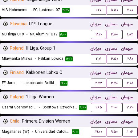
VfB Hohenems
-
FC Lustenau 07
۱.۲۷
۵.۵۰
۷.۰۰
۱۹:۳۰
Slovenia
U19 League
میزبان
مساوی
میهمان
ND Ilirija U19
-
NK Aluminij U19
۳.۲۰
۳.۸۰
۱.۸۲
۱۹:۰۰
Poland
III Liga, Group 1
میزبان
مساوی
میهمان
Mlawianka Mlawa
-
Pelikan Lowicz
۲.۰۱
۳.۵۰
۲.۹۰
۱۹:۰۰
Finland
Kakkonen Lohko C
میزبان
مساوی
میهمان
FF Jaro II
-
Jakobstads Bollklubb
۲.۷۳
۳.۷۰
۲.۰۸
۱۹:۰۰
Poland
1 Liga Women
میزبان
مساوی
میهمان
Czarni Sosnowiec II (W)
-
Sportowa Czworka Radom (W)
۱.۶۵
۴.۰۰
۳.۷۰
۱۹:۳۰
Chile
Primera Division Women
میزبان
مساوی
میهمان
Magallanes (W)
-
Universidad Catolica (W)
۱۹.۰۰
۹.۵۰
۱.۰۶
۱۹:۰۰