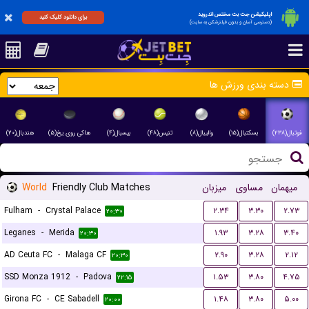
اپلیکیشن جت بت مختص اندروید
برای دانلود کلیک کنید
(دسترسی آسان و بدون فیلترشکن به سایت)
دسته بندی ورزش ها
فوتبال(۲۳۸)
بسکتبال(۱۵)
والیبال(۸)
تنیس(۴۸)
بیسبال(۴)
هاکی روی یخ(۵)
هندبال(۲۰)
World
Friendly Club Matches
میزبان
مساوی
میهمان
Fulham
-
Crystal Palace
۲.۳۴
۳.۳۰
۲.۷۳
۲۰:۳۰
Leganes
-
Merida
۱.۹۳
۳.۲۸
۳.۴۰
۲۰:۳۰
AD Ceuta FC
-
Malaga CF
۲.۹۰
۳.۲۸
۲.۱۲
۲۰:۳۰
SSD Monza 1912
-
Padova
۱.۵۳
۳.۸۰
۴.۷۵
۲۲:۱۵
Girona FC
-
CE Sabadell
۱.۴۸
۳.۸۰
۵.۰۰
۲۰:۰۰