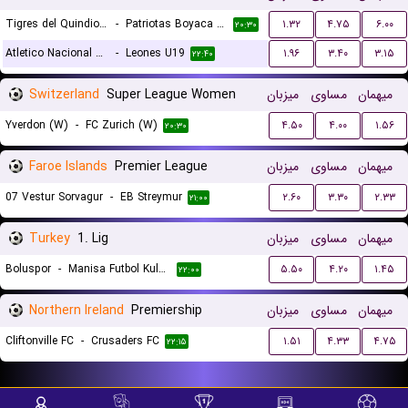
Tigres del Quindio U19
-
Patriotas Boyaca U19
۱.۳۲
۴.۷۵
۶.۰۰
۲۰:۳۰
Atletico Nacional Medellin U19
-
Leones U19
۱.۹۶
۳.۴۰
۳.۱۵
۲۲:۴۰
Switzerland
Super League Women
میزبان
مساوی
میهمان
Yverdon (W)
-
FC Zurich (W)
۴.۵۰
۴.۰۰
۱.۵۶
۲۰:۳۰
Faroe Islands
Premier League
میزبان
مساوی
میهمان
07 Vestur Sorvagur
-
EB Streymur
۲.۶۰
۳.۳۰
۲.۳۳
۲۱:۰۰
Turkey
1. Lig
میزبان
مساوی
میهمان
Boluspor
-
Manisa Futbol Kulubu
۵.۵۰
۴.۲۰
۱.۴۵
۲۲:۰۰
Northern Ireland
Premiership
میزبان
مساوی
میهمان
Cliftonville FC
-
Crusaders FC
۱.۵۱
۴.۳۳
۴.۷۵
۲۲:۱۵