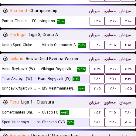
Scotland
Championship
میزبان
مساوی
میهمان
Partick Thistle
-
FC Livingston
۲.۳۵
۳.۲۰
۲.۸۰
۲۲:۰۰
Portugal
Liga 3, Group A
میزبان
مساوی
میهمان
Uniao Sport Clube Paredes
-
Vitoria Guimaraes B
۱.۸۰
۳.۱۵
۴.۱۵
۲۲:۳۰
Iceland
Besta Deild Kvenna Women
میزبان
مساوی
میهمان
Valur Reykjavik (W)
-
Vikingur Reykjavik (W)
۲.۳۸
۳.۶۰
۲.۳۸
۲۲:۴۵
Thor Akureyri (W)
-
Fram Reykjavik (W)
۱.۸۲
۳.۷۰
۳.۳۰
۲۱:۳۰
Grindavik/Njardvik (W)
-
IBV Vestmannaeyjar (W)
۲.۲۵
۳.۶۰
۲.۵۵
۲۱:۳۰
Peru
Liga 1 - Clausura
میزبان
مساوی
میهمان
Comerciantes Unidos
-
Cusco FC
۲.۵۴
۳.۱۵
۲.۶۰
۲۳:۴۵
Sport Huancayo
-
Los Chankas CYC
۱.۵۹
۳.۸۰
۵.۰۰
۲۱:۳۰