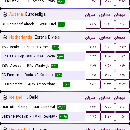
FC Rustavi
-
FC Torpedo Kutaisi
۲.۴۵
۳.۲۰
۲.۵۵
۱۹:۳۰
Austria
Bundesliga
میزبان
مساوی
میهمان
SC Rheindorf Altach
-
WSG Tirol
۱.۸۵
۳.۵۰
۴.۰۰
۲۱:۰۰
Netherlands
Eerste Divisie
میزبان
مساوی
میهمان
VVV Venlo
-
Heracles Almelo
۲.۷۷
۳.۵۰
۲.۲۳
۲۱:۳۰
FC Oss / Top Oss
-
NAC Breda
۴.۳۳
۴.۰۰
۱.۶۳
۲۱:۳۰
SBV Vitesse
-
RKC Waalwijk
۲.۳۹
۳.۵۰
۲.۶۰
۲۱:۳۰
FC Emmen
-
Roda JC Kerkrade
۲.۴۵
۳.۶۰
۲.۵۰
۲۱:۳۰
FC Dordrecht
-
Ajax Amsterdam Reserves
۱.۵۶
۴.۳۳
۴.۷۵
۲۱:۳۰
Iceland
1. Deild
میزبان
مساوی
میهمان
UMF Afturelding
-
UMF Grindavik
۱.۳۳
۵.۰۰
۶.۰۰
۲۲:۴۵
Leiknir Reykjavik
-
Fylkir Reykjavik
۴.۷۵
۴.۲۰
۱.۵۰
۲۲:۴۵
Denmark
2. Division
میزبان
مساوی
میهمان