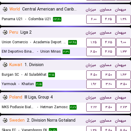
World
Central American and Caribbean Games
میزبان
مساوی
میهمان
Panama U21
-
Colombia U21
۶.۰۰
۴.۲۵
۱.۳۸
۲۳:۳۰
Peru
Liga 2
میزبان
مساوی
میهمان
Union Comercio
-
Academia Deport. Cantolao
۱.۲۵
۴.۷۵
۹.۰۰
۲۳:۴۵
EM Deportivo Binacional
-
Union Minas
۶.۵۰
۴.۷۵
۱.۳۳
۲۱:۳۰
Kuwait
1. Division
میزبان
مساوی
میهمان
Burgan SC
-
Al Sulaibikhat
۴.۵۰
۳.۵۰
۱.۶۳
۲۱:۱۵
Yarmouk
-
Khaitan
۱.۹۲
۳.۲۰
۳.۵۰
۲۱:۱۵
Poland
III Liga, Group 4
میزبان
مساوی
میهمان
MKS Podlasie Biala Podlaska
-
Hetman Zamosc
۲.۲۲
۳.۵۰
۲.۷۳
۲۱:۲۷
Sweden
2. Division Norra Gotaland
میزبان
مساوی
میهمان
Skara FC
-
Vanersborgs FK
۱.۳۸
۴.۵۰
۵.۵۰
۲۰:۳۰