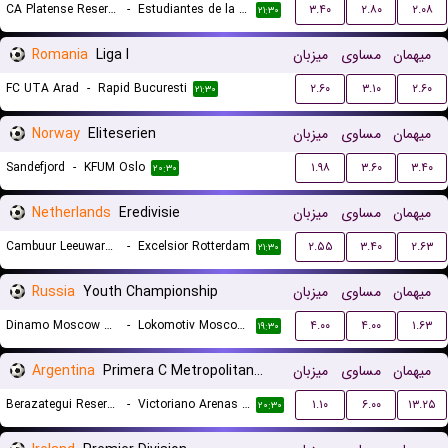
CA Platense Reserves
-
Estudiantes de la Plata Reserves
۳.۴۰
۲.۸۰
۲.۰۸
۲۱:۳۰
Romania
Liga I
میزبان
مساوی
میهمان
FC UTA Arad
-
Rapid Bucuresti
۲.۶۰
۳.۱۰
۲.۶۰
۲۱:۳۰
Norway
Eliteserien
میزبان
مساوی
میهمان
Sandefjord
-
KFUM Oslo
۱.۹۸
۳.۶۰
۳.۴۰
۲۰:۳۰
Netherlands
Eredivisie
میزبان
مساوی
میهمان
Cambuur Leeuwarden
-
Excelsior Rotterdam
۲.۵۵
۳.۴۰
۲.۶۳
۲۱:۳۰
Russia
Youth Championship
میزبان
مساوی
میهمان
Dinamo Moscow U19
-
Lokomotiv Moscow U19
۴.۰۰
۴.۰۰
۱.۶۳
۱۹:۳۰
Argentina
Primera C Metropolitana Reserves
میزبان
مساوی
میهمان
Berazategui Reserves
-
Victoriano Arenas Reserves
۱.۱۰
۶.۰۰
۱۳.۲۵
۲۰:۳۰