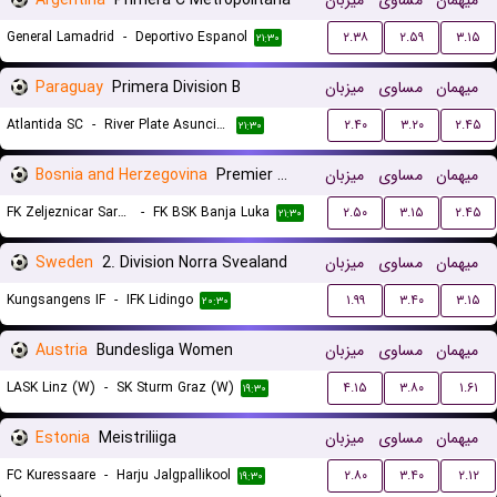
Argentina
Primera C Metropolitana
میزبان
مساوی
میهمان
General Lamadrid
-
Deportivo Espanol
۲.۳۸
۲.۵۹
۳.۱۵
۲۱:۳۰
Paraguay
Primera Division B
میزبان
مساوی
میهمان
Atlantida SC
-
River Plate Asuncion
۲.۴۰
۳.۲۰
۲.۴۵
۲۱:۳۰
Bosnia and Herzegovina
Premier Liga
میزبان
مساوی
میهمان
FK Zeljeznicar Sarajevo
-
FK BSK Banja Luka
۲.۵۰
۳.۱۵
۲.۴۵
۲۱:۳۰
Sweden
2. Division Norra Svealand
میزبان
مساوی
میهمان
Kungsangens IF
-
IFK Lidingo
۱.۹۹
۳.۴۰
۳.۱۵
۲۰:۳۰
Austria
Bundesliga Women
میزبان
مساوی
میهمان
LASK Linz (W)
-
SK Sturm Graz (W)
۴.۱۵
۳.۸۰
۱.۶۱
۱۹:۳۰
Estonia
Meistriliiga
میزبان
مساوی
میهمان
FC Kuressaare
-
Harju Jalgpallikool
۲.۸۰
۳.۴۰
۲.۱۲
۱۹:۳۰