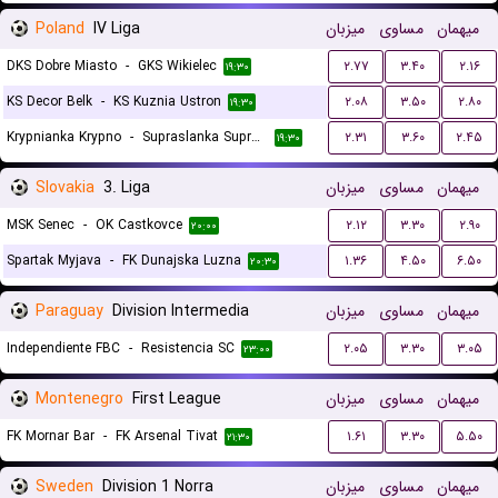
Poland
IV Liga
میزبان
مساوی
میهمان
DKS Dobre Miasto
-
GKS Wikielec
۲.۷۷
۳.۴۰
۲.۱۶
۱۹:۳۰
KS Decor Belk
-
KS Kuznia Ustron
۲.۰۸
۳.۵۰
۲.۸۰
۱۹:۳۰
Krypnianka Krypno
-
Supraslanka Suprasl
۲.۳۱
۳.۶۰
۲.۴۵
۱۹:۳۰
Slovakia
3. Liga
میزبان
مساوی
میهمان
MSK Senec
-
OK Castkovce
۲.۱۲
۳.۳۰
۲.۹۰
۲۰:۰۰
Spartak Myjava
-
FK Dunajska Luzna
۱.۳۶
۴.۵۰
۶.۵۰
۲۰:۳۰
Paraguay
Division Intermedia
میزبان
مساوی
میهمان
Independiente FBC
-
Resistencia SC
۲.۰۵
۳.۳۰
۳.۰۵
۲۳:۰۰
Montenegro
First League
میزبان
مساوی
میهمان
FK Mornar Bar
-
FK Arsenal Tivat
۱.۶۱
۳.۳۰
۵.۵۰
۲۱:۳۰
Sweden
Division 1 Norra
میزبان
مساوی
میهمان