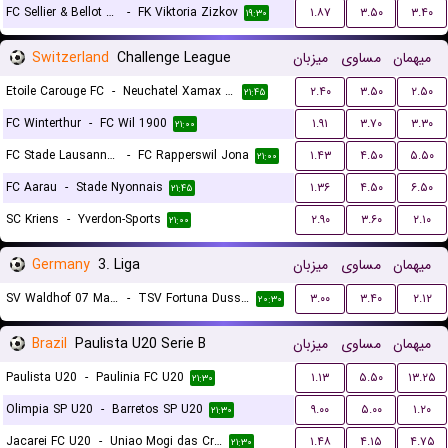
FC Sellier & Bellot Vlasim
-
FK Viktoria Zizkov
۱.۸۷
۳.۵۰
۳.۴۰
۱۹:۳۰
Switzerland
Challenge League
میزبان
مساوی
میهمان
Etoile Carouge FC
-
Neuchatel Xamax FC
۲.۴۰
۳.۵۰
۲.۵۰
۲۱:۴۵
FC Winterthur
-
FC Wil 1900
۱.۹۱
۳.۷۰
۳.۳۰
۲۱:۰۰
FC Stade Lausanne Ouchy
-
FC Rapperswil Jona
۱.۴۳
۴.۵۰
۵.۵۰
۲۱:۰۰
FC Aarau
-
Stade Nyonnais
۱.۳۶
۴.۵۰
۶.۵۰
۲۱:۴۵
SC Kriens
-
Yverdon-Sports
۲.۹۰
۳.۶۰
۲.۱۰
۲۱:۰۰
Germany
3. Liga
میزبان
مساوی
میهمان
SV Waldhof 07 Mannheim
-
TSV Fortuna Dusseldorf
۳.۰۰
۳.۴۰
۲.۱۲
۲۰:۳۰
Brazil
Paulista U20 Serie B
میزبان
مساوی
میهمان
Paulista U20
-
Paulinia FC U20
۱.۱۳
۵.۵۰
۱۳.۲۵
۲۱:۳۰
Olimpia SP U20
-
Barretos SP U20
۹.۰۰
۵.۰۰
۱.۲۰
۲۱:۳۰
Jacarei FC U20
-
Uniao Mogi das Cruzes FC U20
۱.۴۸
۴.۱۵
۴.۷۵
۲۱:۳۰