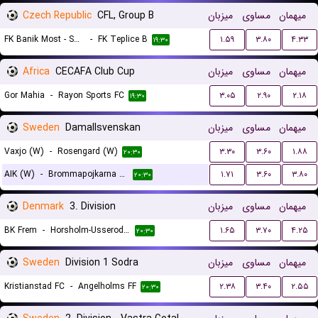
Czech Republic
CFL, Group B
میزبان
مساوی
میهمان
FK Banik Most - Sous
-
FK Teplice B
۱.۵۹
۳.۸۰
۴.۳۳
۱۹:۳۰
Africa
CECAFA Club Cup
میزبان
مساوی
میهمان
Gor Mahia
-
Rayon Sports FC
۳.۰۵
۲.۹۰
۲.۱۸
۱۹:۳۰
Sweden
Damallsvenskan
میزبان
مساوی
میهمان
Vaxjo (W)
-
Rosengard (W)
۳.۳۰
۳.۶۰
۱.۸۸
۲۰:۳۰
AIK (W)
-
Brommapojkarna (W)
۱.۷۱
۳.۶۰
۳.۸۰
۲۰:۳۰
Denmark
3. Division
میزبان
مساوی
میهمان
BK Frem
-
Horsholm-Usserod IK
۱.۶۵
۳.۷۰
۴.۲۵
۲۰:۳۰
Sweden
Division 1 Sodra
میزبان
مساوی
میهمان
Kristianstad FC
-
Angelholms FF
۲.۳۸
۳.۴۰
۲.۵۵
۲۰:۳۰