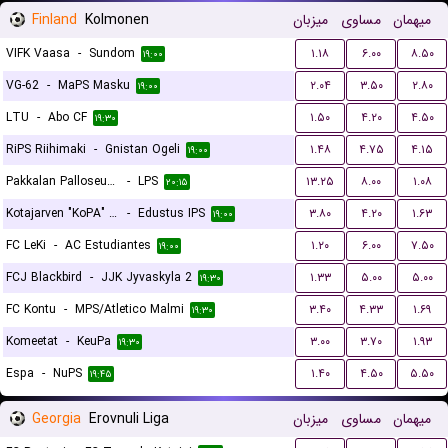
Finland
Kolmonen
میزبان
مساوی
میهمان
VIFK Vaasa
-
Sundom
۱.۱۸
۶.۰۰
۸.۵۰
۱۹:۰۰
VG-62
-
MaPS Masku
۲.۰۴
۳.۵۰
۲.۸۰
۱۹:۰۰
LTU
-
Abo CF
۱.۵۰
۴.۲۰
۴.۵۰
۱۹:۳۰
RiPS Riihimaki
-
Gnistan Ogeli
۱.۴۸
۴.۷۵
۴.۱۵
۱۹:۰۰
Pakkalan Palloseura (PPS)
-
LPS
۱۳.۲۵
۸.۰۰
۱.۰۸
۲۰:۱۵
Kotajarven "KoPA" Pallo
-
Edustus IPS
۳.۸۰
۴.۲۰
۱.۶۳
۱۹:۰۰
FC LeKi
-
AC Estudiantes
۱.۲۰
۶.۰۰
۷.۵۰
۱۹:۰۰
FCJ Blackbird
-
JJK Jyvaskyla 2
۱.۳۳
۵.۰۰
۵.۰۰
۱۹:۳۰
FC Kontu
-
MPS/Atletico Malmi
۳.۴۰
۴.۳۳
۱.۶۹
۱۹:۳۰
Komeetat
-
KeuPa
۳.۰۰
۳.۷۰
۱.۹۳
۱۹:۳۰
Espa
-
NuPS
۱.۴۰
۴.۵۰
۵.۵۰
۱۹:۴۵
Georgia
Erovnuli Liga
میزبان
مساوی
میهمان