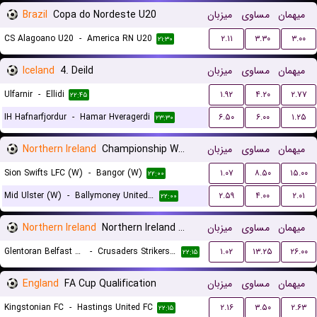
Brazil
Copa do Nordeste U20
میزبان
مساوی
میهمان
CS Alagoano U20
-
America RN U20
۲.۱۱
۳.۳۰
۳.۰۰
۲۱:۳۰
Iceland
4. Deild
میزبان
مساوی
میهمان
Ulfarnir
-
Ellidi
۱.۹۲
۴.۲۰
۲.۷۷
۲۲:۴۵
IH Hafnarfjordur
-
Hamar Hveragerdi
۶.۵۰
۶.۰۰
۱.۲۵
۲۳:۳۰
Northern Ireland
Championship Women
میزبان
مساوی
میهمان
Sion Swifts LFC (W)
-
Bangor (W)
۱.۰۷
۸.۵۰
۱۵.۰۰
۲۲:۰۰
Mid Ulster (W)
-
Ballymoney United (W)
۲.۵۹
۴.۰۰
۲.۰۱
۲۲:۰۰
Northern Ireland
Northern Ireland Premier League Women
میزبان
مساوی
میهمان
Glentoran Belfast United (W)
-
Crusaders Strikers FC (W)
۱.۰۲
۱۳.۲۵
۲۶.۰۰
۲۲:۱۵
England
FA Cup Qualification
میزبان
مساوی
میهمان
Kingstonian FC
-
Hastings United FC
۲.۱۶
۳.۵۰
۲.۶۳
۲۲:۱۵