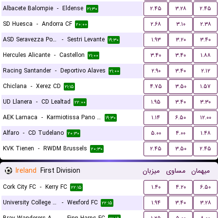
Albacete Balompie
-
Eldense
۲.۴۵
۳.۲۸
۲.۴۵
۲۱:۳۰
SD Huesca
-
Andorra CF
۲.۶۸
۳.۱۰
۲.۳۸
۲۰:۰۰
ASD Seravezza Pozzi Calcio
-
Sestri Levante
۱.۹۳
۳.۲۰
۳.۴۰
۱۹:۳۰
Hercules Alicante
-
Castellon
۳.۴۰
۳.۴۰
۱.۸۸
۲۱:۰۰
Racing Santander
-
Deportivo Alaves
۲.۹۰
۳.۴۰
۲.۱۲
۲۱:۰۰
Chiclana
-
Xerez CD
۴.۷۵
۳.۵۰
۱.۵۷
۲۱:۱۵
UD Llanera
-
CD Lealtad
۱.۹۵
۳.۴۰
۳.۳۰
۲۲:۰۰
AEK Larnaca
-
Karmiotissa Pano Polemidion
۱.۱۴
۶.۵۰
۱۲.۰۰
۱۹:۳۰
Alfaro
-
CD Tudelano
۵.۰۰
۴.۰۰
۱.۴۸
۲۰:۳۰
KVK Tienen
-
RWDM Brussels
۲.۴۵
۳.۵۰
۲.۴۵
۲۰:۳۰
Ireland
First Division
میزبان
مساوی
میهمان
Cork City FC
-
Kerry FC
۱.۴۰
۴.۲۰
۶.۵۰
۲۲:۱۵
University College Dublin FC
-
Wexford FC
۱.۹۴
۳.۴۰
۳.۲۸
۲۲:۱۵