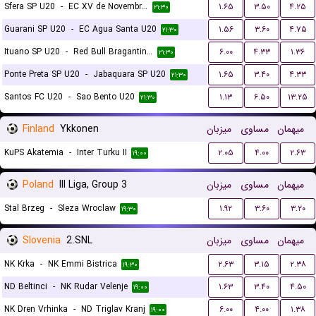
Sfera SP U20
-
EC XV de Novembro de Jau SP U20
۱.۶۵
۳.۵۰
۴.۲۵
۲۱:۳۰
Guarani SP U20
-
EC Agua Santa U20
۱.۵۶
۳.۶۰
۴.۷۵
۲۱:۳۰
Ituano SP U20
-
Red Bull Bragantino SP U20
۶.۰۰
۴.۳۳
۱.۳۶
۲۱:۳۰
Ponte Preta SP U20
-
Jabaquara SP U20
۱.۶۵
۳.۴۰
۴.۳۳
۲۱:۳۰
Santos FC U20
-
Sao Bento U20
۱.۱۳
۶.۵۰
۱۳.۲۵
۲۱:۳۰
Finland
Ykkonen
میزبان
مساوی
میهمان
KuPS Akatemia
-
Inter Turku II
۲.۰۵
۴.۰۰
۲.۶۳
۱۹:۰۰
Poland
III Liga, Group 3
میزبان
مساوی
میهمان
Stal Brzeg
-
Sleza Wroclaw
۱.۹۲
۳.۶۰
۳.۲۰
۱۹:۳۰
Slovenia
2.SNL
میزبان
مساوی
میهمان
NK Krka
-
NK Emmi Bistrica
۲.۶۳
۳.۱۵
۲.۳۸
۱۹:۳۰
ND Beltinci
-
NK Rudar Velenje
۱.۶۳
۳.۴۰
۴.۵۰
۱۹:۰۰
NK Dren Vrhinka
-
ND Triglav Kranj
۶.۰۰
۴.۰۰
۱.۳۸
۱۹:۰۰