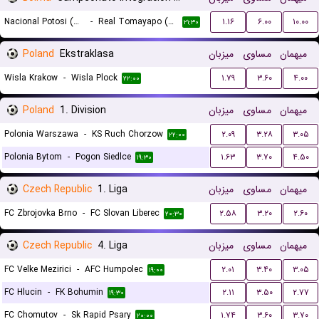
Nacional Potosi (W)
-
Real Tomayapo (W)
۱.۱۶
۶.۰۰
۱۰.۰۰
۲۱:۳۰
Poland
Ekstraklasa
میزبان
مساوی
میهمان
Wisla Krakow
-
Wisla Plock
۱.۷۹
۳.۶۰
۴.۰۰
۲۲:۰۰
Poland
1. Division
میزبان
مساوی
میهمان
Polonia Warszawa
-
KS Ruch Chorzow
۲.۰۹
۳.۲۸
۳.۰۵
۲۲:۰۰
Polonia Bytom
-
Pogon Siedlce
۱.۶۳
۳.۷۰
۴.۵۰
۱۹:۳۰
Czech Republic
1. Liga
میزبان
مساوی
میهمان
FC Zbrojovka Brno
-
FC Slovan Liberec
۲.۵۸
۳.۲۰
۲.۶۰
۲۰:۳۰
Czech Republic
4. Liga
میزبان
مساوی
میهمان
FC Velke Mezirici
-
AFC Humpolec
۲.۰۱
۳.۴۰
۳.۰۵
۱۹:۰۰
FC Hlucin
-
FK Bohumin
۲.۱۱
۳.۵۰
۲.۷۷
۱۹:۳۰
FC Chomutov
-
Sk Rapid Psary
۱.۷۴
۳.۶۰
۳.۷۰
۲۰:۰۰