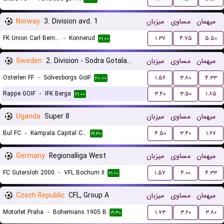
Norway
3. Division avd. 1
میزبان
مساوی
میهمان
FK Union Carl Berner
-
Konnerud
۱.۳۷
۴.۷۵
۵.۵۰
۲۱:۰۰
Sweden
2. Division - Sodra Gotaland
میزبان
مساوی
میهمان
Osterlen FF
-
Solvesborgs GoIF
۱.۵۶
۳.۸۰
۴.۳۳
۲۰:۰۰
Rappe GOIF
-
IFK Berga
۳.۴۰
۳.۵۰
۱.۸۵
۲۱:۰۰
Uganda
Super 8
میزبان
مساوی
میهمان
Bul FC
-
Kampala Capital City
۴.۵۰
۳.۴۰
۱.۶۷
۱۹:۳۰
Germany
Regionalliga West
میزبان
مساوی
میهمان
FC Gutersloh 2000
-
VFL Bochum II
۱.۵۷
۴.۰۰
۴.۳۳
۲۱:۰۰
Czech Republic
CFL, Group A
میزبان
مساوی
میهمان
Motorlet Praha
-
Bohemians 1905 B
۱.۷۳
۳.۶۰
۳.۸۰
۱۹:۳۰