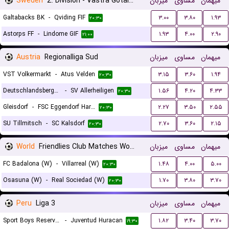
Sweden
2. Division - Vastra Gotaland
میزبان
مساوی
میهمان
Galtabacks BK
-
Qviding FIF
۳.۰۰
۳.۸۰
۱.۹۳
۲۰:۳۰
Astorps FF
-
Lindome GIF
۱.۹۳
۴.۰۰
۲.۹۰
۲۱:۰۰
Austria
Regionalliga Sud
میزبان
مساوی
میهمان
VST Volkermarkt
-
Atus Velden
۳.۱۵
۳.۶۰
۱.۹۴
۲۰:۳۰
Deutschlandsberger SC
-
SV Allerheiligen
۱.۵۶
۴.۲۰
۴.۳۳
۲۰:۳۰
Gleisdorf
-
FSC Eggendorf Hartberg II
۲.۲۷
۳.۵۰
۲.۵۵
۲۰:۳۰
SU Tillmitsch
-
SC Kalsdorf
۲.۷۰
۳.۶۰
۲.۱۵
۲۰:۳۰
World
Friendlies Club Matches Women
میزبان
مساوی
میهمان
FC Badalona (W)
-
Villarreal (W)
۱.۴۸
۴.۰۰
۵.۰۰
۲۰:۳۰
Osasuna (W)
-
Real Sociedad (W)
۱.۷۰
۳.۸۰
۳.۷۰
۲۰:۳۰
Peru
Liga 3
میزبان
مساوی
میهمان
Sport Boys Reserves
-
Juventud Huracan
۱.۸۲
۳.۴۰
۳.۷۰
۱۹:۳۰